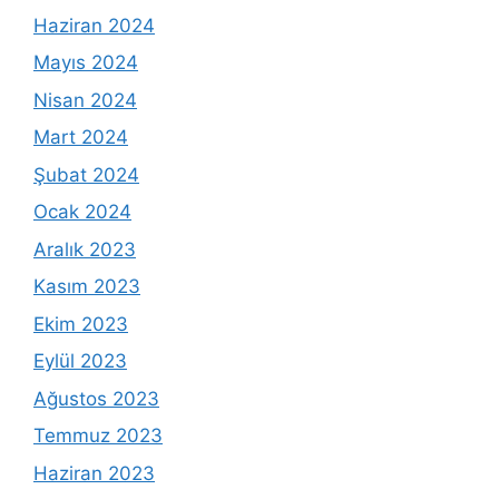
Haziran 2024
Mayıs 2024
Nisan 2024
Mart 2024
Şubat 2024
Ocak 2024
Aralık 2023
Kasım 2023
Ekim 2023
Eylül 2023
Ağustos 2023
Temmuz 2023
Haziran 2023