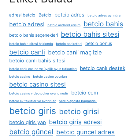
betcio adres
adresi betcio
Betcio
betcio adres ayrıntıları
betcio bahis
betcio adresi
betcio android erişim
betcio bahis sitesi
betcio bahis seçenekleri
betcio bonus
betcio bahis sitesi hakkında
betcio basketbol
betcio canli
betcio canli maç izle
betcio canlı bahis sitesi
betcio canlı destek
betcio canlı casino ve üyelik oyun tutkunları
betcio casino
betcio casino oyunları
betcio casino sitesi
betcio com
betcio casino video poker oyunu nedir
betcio ek teklifler ve ayrıntılar
betcio eposta bağlantısı
betcio giris
betcio girisi
betcio giriş adresi
betcio giris yap
betcio güncel
betcio güncel adres