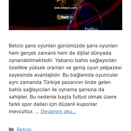
Betcio şans oyunları günümüzde şans oyunları
hem gerçek zamanlı hem de dijital dünyada
oynanabilmektedir. Yabancı bahis sağlayıcıları
özellikle yüksek oranları ve geniş oyun yelpazesi
sayesinde avantajlıdır. Bu bağlamda oyuncular
aynı zamanda Türkiye pazarının önde gelen
bahis sağlayıcıları ile oynama şansına da
sahipler. Bu nedenle başta futbol olmak üzere
farklı spor dalları için düzenli kuponlar
mevcuttur. …
Devamını oku…
Kategoriler
Betcio