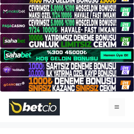
İçeriğe
atla
Menü