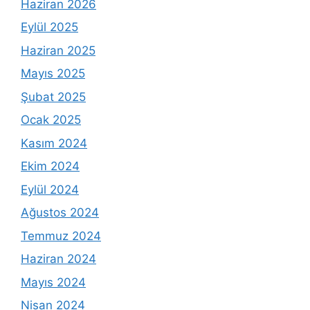
Haziran 2026
Eylül 2025
Haziran 2025
Mayıs 2025
Şubat 2025
Ocak 2025
Kasım 2024
Ekim 2024
Eylül 2024
Ağustos 2024
Temmuz 2024
Haziran 2024
Mayıs 2024
Nisan 2024