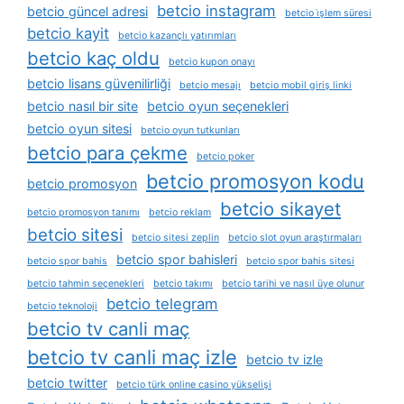
betcio instagram
betcio güncel adresi
betcio i̇şlem süresi
betcio kayit
betcio kazançlı yatırımları
betcio kaç oldu
betcio kupon onayı
betcio lisans güvenilirliği
betcio mesajı
betcio mobil giriş linki
betcio nasıl bir site
betcio oyun seçenekleri
betcio oyun sitesi
betcio oyun tutkunları
betcio para çekme
betcio poker
betcio promosyon kodu
betcio promosyon
betcio sikayet
betcio promosyon tanımı
betcio reklam
betcio sitesi
betcio sitesi zeplin
betcio slot oyun araştırmaları
betcio spor bahisleri
betcio spor bahis
betcio spor bahis sitesi
betcio tahmin seçenekleri
betcio takımı
betcio tarihi ve nasıl üye olunur
betcio telegram
betcio teknoloji
betcio tv canli maç
betcio tv canli maç izle
betcio tv izle
betcio twitter
betcio türk online casino yükselişi