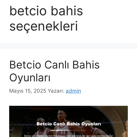
betcio bahis
seçenekleri
Betcio Canlı Bahis
Oyunları
Mayıs 15, 2025
Yazarı:
admin