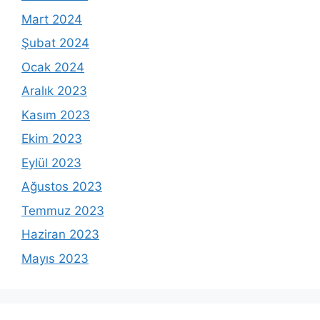
Mart 2024
Şubat 2024
Ocak 2024
Aralık 2023
Kasım 2023
Ekim 2023
Eylül 2023
Ağustos 2023
Temmuz 2023
Haziran 2023
Mayıs 2023