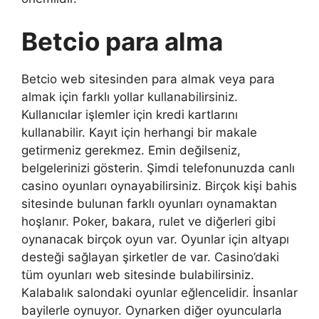
Betcio para alma
Betcio web sitesinden para almak veya para
almak için farklı yollar kullanabilirsiniz.
Kullanıcılar işlemler için kredi kartlarını
kullanabilir. Kayıt için herhangi bir makale
getirmeniz gerekmez. Emin değilseniz,
belgelerinizi gösterin. Şimdi telefonunuzda canlı
casino oyunları oynayabilirsiniz. Birçok kişi bahis
sitesinde bulunan farklı oyunları oynamaktan
hoşlanır. Poker, bakara, rulet ve diğerleri gibi
oynanacak birçok oyun var. Oyunlar için altyapı
desteği sağlayan şirketler de var. Casino’daki
tüm oyunları web sitesinde bulabilirsiniz.
Kalabalık salondaki oyunlar eğlencelidir. İnsanlar
bayilerle oynuyor. Oynarken diğer oyuncularla