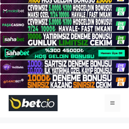
İçeriğe
atla
Menü