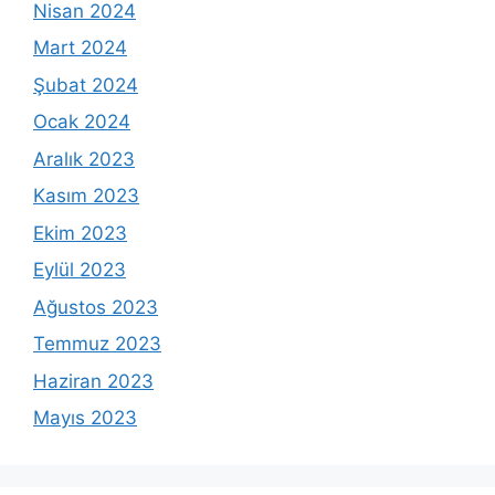
Nisan 2024
Mart 2024
Şubat 2024
Ocak 2024
Aralık 2023
Kasım 2023
Ekim 2023
Eylül 2023
Ağustos 2023
Temmuz 2023
Haziran 2023
Mayıs 2023