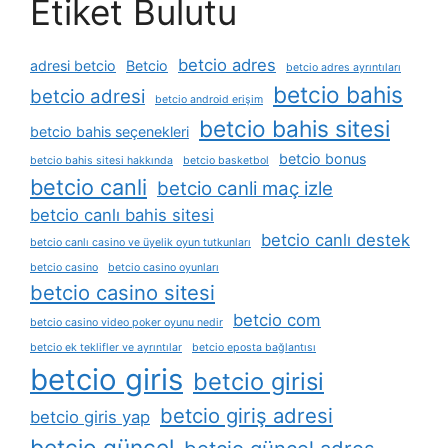
Etiket Bulutu
betcio adres
adresi betcio
Betcio
betcio adres ayrıntıları
betcio bahis
betcio adresi
betcio android erişim
betcio bahis sitesi
betcio bahis seçenekleri
betcio bonus
betcio bahis sitesi hakkında
betcio basketbol
betcio canli
betcio canli maç izle
betcio canlı bahis sitesi
betcio canlı destek
betcio canlı casino ve üyelik oyun tutkunları
betcio casino
betcio casino oyunları
betcio casino sitesi
betcio com
betcio casino video poker oyunu nedir
betcio ek teklifler ve ayrıntılar
betcio eposta bağlantısı
betcio giris
betcio girisi
betcio giriş adresi
betcio giris yap
betcio güncel