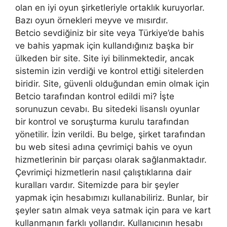
olan en iyi oyun şirketleriyle ortaklık kuruyorlar.
Bazı oyun örnekleri meyve ve mısırdır.
Betcio sevdiğiniz bir site veya Türkiye’de bahis
ve bahis yapmak için kullandığınız başka bir
ülkeden bir site. Site iyi bilinmektedir, ancak
sistemin izin verdiği ve kontrol ettiği sitelerden
biridir. Site, güvenli olduğundan emin olmak için
Betcio tarafından kontrol edildi mi? İşte
sorunuzun cevabı. Bu sitedeki lisanslı oyunlar
bir kontrol ve soruşturma kurulu tarafından
yönetilir. İzin verildi. Bu belge, şirket tarafından
bu web sitesi adına çevrimiçi bahis ve oyun
hizmetlerinin bir parçası olarak sağlanmaktadır.
Çevrimiçi hizmetlerin nasıl çalıştıklarına dair
kuralları vardır. Sitemizde para bir şeyler
yapmak için hesabımızı kullanabiliriz. Bunlar, bir
şeyler satın almak veya satmak için para ve kart
kullanmanın farklı yollarıdır. Kullanıcının hesabı