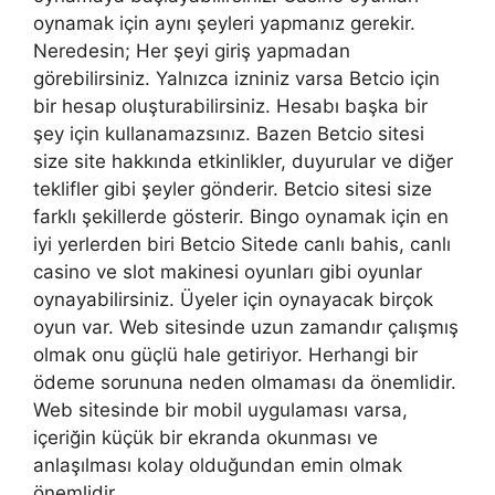
oynamak için aynı şeyleri yapmanız gerekir.
Neredesin; Her şeyi giriş yapmadan
görebilirsiniz. Yalnızca izniniz varsa Betcio için
bir hesap oluşturabilirsiniz. Hesabı başka bir
şey için kullanamazsınız. Bazen Betcio sitesi
size site hakkında etkinlikler, duyurular ve diğer
teklifler gibi şeyler gönderir. Betcio sitesi size
farklı şekillerde gösterir. Bingo oynamak için en
iyi yerlerden biri Betcio Sitede canlı bahis, canlı
casino ve slot makinesi oyunları gibi oyunlar
oynayabilirsiniz. Üyeler için oynayacak birçok
oyun var. Web sitesinde uzun zamandır çalışmış
olmak onu güçlü hale getiriyor. Herhangi bir
ödeme sorununa neden olmaması da önemlidir.
Web sitesinde bir mobil uygulaması varsa,
içeriğin küçük bir ekranda okunması ve
anlaşılması kolay olduğundan emin olmak
önemlidir.