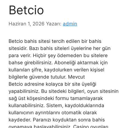
Betcio
Haziran 1, 2026
Yazarı:
admin
Betcio bahis sitesi tercih edilen bir bahis
sitesidir. Bazı bahis siteleri üyelerine her gün
para verir. Hiçbir şey ödemeden bu sitelere
bahse girebilirsiniz. Aboneliği aktarmak için
kullanılan şifre, kaydolurken verilen kişisel
bilgilerle güvende tutulur. Mevcut
Betcio adresine kolayca bir site üyeliği
yapabilirsiniz. Bu sitedeki bilgileri, oyun sitesinin
sağ üst köşesindeki formu tamamlayarak
kullanabilirsiniz. Sistem, kaydolduklarında
kullanıcının ayrıntılarını otomatik olarak
kaydeder. Paranızı koyduktan sonra bahis
oynamaya başlayabilirsiniz. Casino oyunları