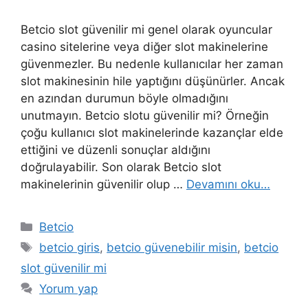
Betcio slot güvenilir mi genel olarak oyuncular
casino sitelerine veya diğer slot makinelerine
güvenmezler. Bu nedenle kullanıcılar her zaman
slot makinesinin hile yaptığını düşünürler. Ancak
en azından durumun böyle olmadığını
unutmayın. Betcio slotu güvenilir mi? Örneğin
çoğu kullanıcı slot makinelerinde kazançlar elde
ettiğini ve düzenli sonuçlar aldığını
doğrulayabilir. Son olarak Betcio slot
makinelerinin güvenilir olup …
Devamını oku…
Kategoriler
Betcio
Etiketler
betcio giris
,
betcio güvenebilir misin
,
betcio
slot güvenilir mi
Yorum yap