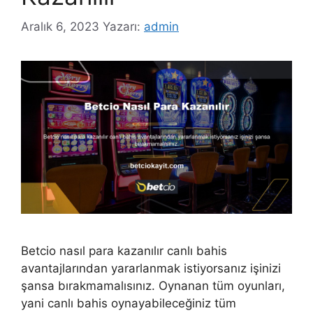
Aralık 6, 2023
Yazarı:
admin
Betcio nasıl para kazanılır canlı bahis
avantajlarından yararlanmak istiyorsanız işinizi
şansa bırakmamalısınız. Oynanan tüm oyunları,
yani canlı bahis oynayabileceğiniz tüm