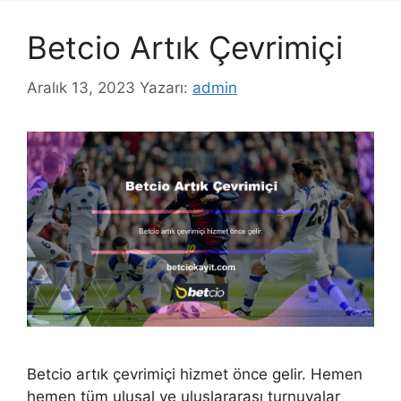
Betcio Artık Çevrimiçi
Aralık 13, 2023
Yazarı:
admin
Betcio artık çevrimiçi hizmet önce gelir. Hemen
hemen tüm ulusal ve uluslararası turnuvalar