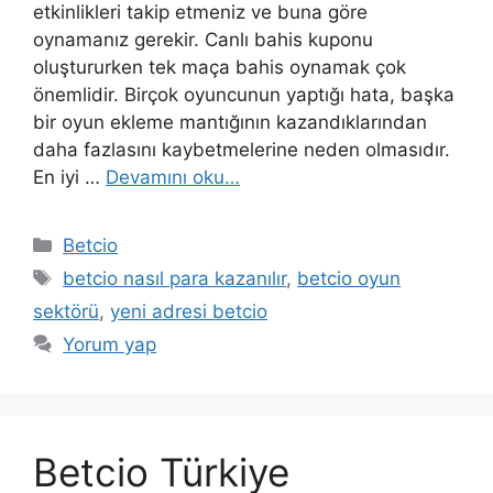
etkinlikleri takip etmeniz ve buna göre
oynamanız gerekir. Canlı bahis kuponu
oluştururken tek maça bahis oynamak çok
önemlidir. Birçok oyuncunun yaptığı hata, başka
bir oyun ekleme mantığının kazandıklarından
daha fazlasını kaybetmelerine neden olmasıdır.
En iyi …
Devamını oku…
Kategoriler
Betcio
Etiketler
betcio nasıl para kazanılır
,
betcio oyun
sektörü
,
yeni adresi betcio
Yorum yap
Betcio Türkiye