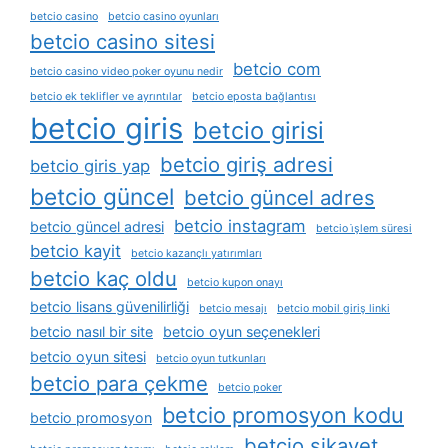
betcio casino
betcio casino oyunları
betcio casino sitesi
betcio com
betcio casino video poker oyunu nedir
betcio ek teklifler ve ayrıntılar
betcio eposta bağlantısı
betcio giris
betcio girisi
betcio giriş adresi
betcio giris yap
betcio güncel
betcio güncel adres
betcio instagram
betcio güncel adresi
betcio i̇şlem süresi
betcio kayit
betcio kazançlı yatırımları
betcio kaç oldu
betcio kupon onayı
betcio lisans güvenilirliği
betcio mesajı
betcio mobil giriş linki
betcio nasıl bir site
betcio oyun seçenekleri
betcio oyun sitesi
betcio oyun tutkunları
betcio para çekme
betcio poker
betcio promosyon kodu
betcio promosyon
betcio sikayet