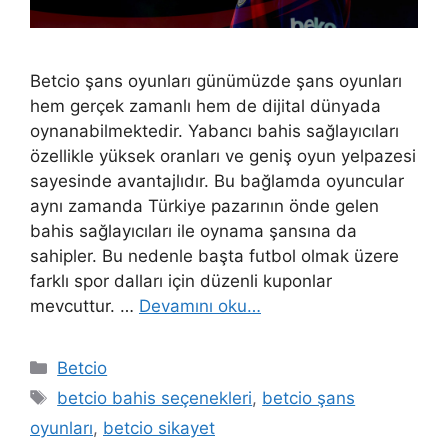
Betcio şans oyunları günümüzde şans oyunları
hem gerçek zamanlı hem de dijital dünyada
oynanabilmektedir. Yabancı bahis sağlayıcıları
özellikle yüksek oranları ve geniş oyun yelpazesi
sayesinde avantajlıdır. Bu bağlamda oyuncular
aynı zamanda Türkiye pazarının önde gelen
bahis sağlayıcıları ile oynama şansına da
sahipler. Bu nedenle başta futbol olmak üzere
farklı spor dalları için düzenli kuponlar
mevcuttur. …
Devamını oku…
Kategoriler
Betcio
Etiketler
betcio bahis seçenekleri
,
betcio şans
oyunları
,
betcio sikayet