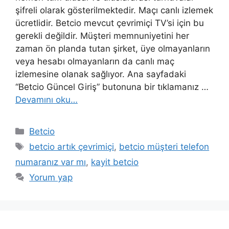
şifreli olarak gösterilmektedir. Maçı canlı izlemek
ücretlidir. Betcio mevcut çevrimiçi TV’si için bu
gerekli değildir. Müşteri memnuniyetini her
zaman ön planda tutan şirket, üye olmayanların
veya hesabı olmayanların da canlı maç
izlemesine olanak sağlıyor. Ana sayfadaki
“Betcio Güncel Giriş” butonuna bir tıklamanız …
Devamını oku…
Kategoriler
Betcio
Etiketler
betcio artık çevrimiçi
,
betcio müşteri telefon
numaranız var mı
,
kayit betcio
Yorum yap