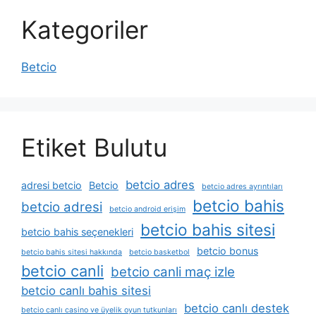
Kategoriler
Betcio
Etiket Bulutu
betcio adres
adresi betcio
Betcio
betcio adres ayrıntıları
betcio bahis
betcio adresi
betcio android erişim
betcio bahis sitesi
betcio bahis seçenekleri
betcio bonus
betcio bahis sitesi hakkında
betcio basketbol
betcio canli
betcio canli maç izle
betcio canlı bahis sitesi
betcio canlı destek
betcio canlı casino ve üyelik oyun tutkunları