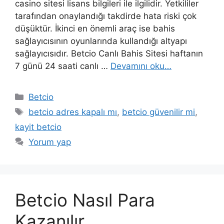
casino sitesi lisans bilgileri ile ilgilidir. Yetkililer
tarafından onaylandığı takdirde hata riski çok
düşüktür. İkinci en önemli araç ise bahis
sağlayıcısının oyunlarında kullandığı altyapı
sağlayıcısıdır. Betcio Canlı Bahis Sitesi haftanın
7 günü 24 saati canlı …
Devamını oku…
Kategoriler
Betcio
Etiketler
betcio adres kapalı mı
,
betcio güvenilir mi
,
kayit betcio
Yorum yap
Betcio Nasıl Para
Kazanılır