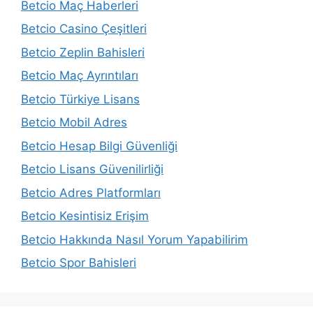
Betcio Maç Haberleri
Betcio Casino Çeşitleri
Betcio Zeplin Bahisleri
Betcio Maç Ayrıntıları
Betcio Türkiye Lisans
Betcio Mobil Adres
Betcio Hesap Bilgi Güvenliği
Betcio Lisans Güvenilirliği
Betcio Adres Platformları
Betcio Kesintisiz Erişim
Betcio Hakkında Nasıl Yorum Yapabilirim
Betcio Spor Bahisleri