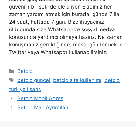
güvenilir bir şekilde ele alıyor. Ekibimiz her
zaman yardım etmek için burada, günde 7 ila
24 saat, haftada 7 gün. Bize ihtiyacınız
olduğunda size Whatsapp ve sosyal medya
konusunda yardımcı olmaya hazırız. Ne zaman
konuşmanız gerektiğinde, mesaj göndermek için
Twitter veya Whatsapp’ı kullanabilirsiniz.
Kategoriler
Betcio
Etiketler
betcio güncel
,
betcio site kullanımı
,
betcio
türkiye lisans
Betcio Mobil Adres
Betcio Maç Ayrıntıları