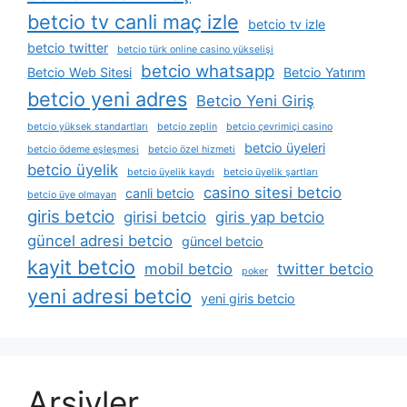
betcio tv canli maç izle
betcio tv izle
betcio twitter
betcio türk online casino yükselişi
betcio whatsapp
Betcio Web Sitesi
Betcio Yatırım
betcio yeni adres
Betcio Yeni Giriş
betcio yüksek standartları
betcio zeplin
betcio çevrimiçi casino
betcio üyeleri
betcio ödeme eşleşmesi
betcio özel hizmeti
betcio üyelik
betcio üyelik kaydı
betcio üyelik şartları
casino sitesi betcio
canli betcio
betcio üye olmayan
giris betcio
girisi betcio
giris yap betcio
güncel adresi betcio
güncel betcio
kayit betcio
mobil betcio
twitter betcio
poker
yeni adresi betcio
yeni giris betcio
Arşivler