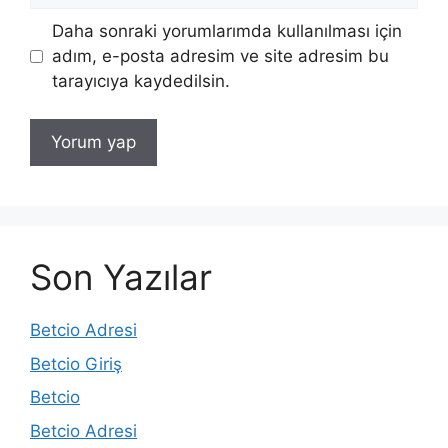
Daha sonraki yorumlarımda kullanılması için
adım, e-posta adresim ve site adresim bu
tarayıcıya kaydedilsin.
Son Yazılar
Betcio Adresi
Betcio Giriş
Betcio
Betcio Adresi