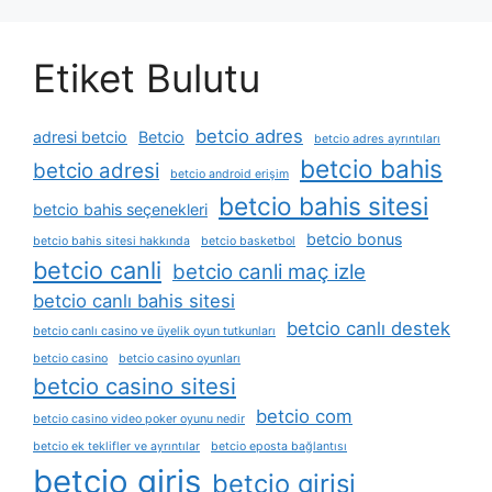
Etiket Bulutu
betcio adres
adresi betcio
Betcio
betcio adres ayrıntıları
betcio bahis
betcio adresi
betcio android erişim
betcio bahis sitesi
betcio bahis seçenekleri
betcio bonus
betcio bahis sitesi hakkında
betcio basketbol
betcio canli
betcio canli maç izle
betcio canlı bahis sitesi
betcio canlı destek
betcio canlı casino ve üyelik oyun tutkunları
betcio casino
betcio casino oyunları
betcio casino sitesi
betcio com
betcio casino video poker oyunu nedir
betcio ek teklifler ve ayrıntılar
betcio eposta bağlantısı
betcio giris
betcio girisi