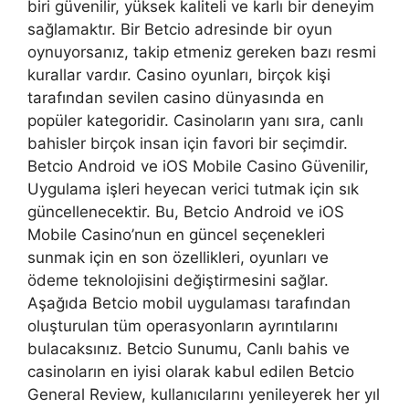
biri güvenilir, yüksek kaliteli ve karlı bir deneyim
sağlamaktır. Bir Betcio adresinde bir oyun
oynuyorsanız, takip etmeniz gereken bazı resmi
kurallar vardır. Casino oyunları, birçok kişi
tarafından sevilen casino dünyasında en
popüler kategoridir. Casinoların yanı sıra, canlı
bahisler birçok insan için favori bir seçimdir.
Betcio Android ve iOS Mobile Casino Güvenilir,
Uygulama işleri heyecan verici tutmak için sık
güncellenecektir. Bu, Betcio Android ve iOS
Mobile Casino’nun en güncel seçenekleri
sunmak için en son özellikleri, oyunları ve
ödeme teknolojisini değiştirmesini sağlar.
Aşağıda Betcio mobil uygulaması tarafından
oluşturulan tüm operasyonların ayrıntılarını
bulacaksınız. Betcio Sunumu, Canlı bahis ve
casinoların en iyisi olarak kabul edilen Betcio
General Review, kullanıcılarını yenileyerek her yıl