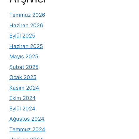
Temmuz 2026
Haziran 2026
Eylül 2025
Haziran 2025
Mayıs 2025
Şubat 2025
Ocak 2025
Kasım 2024
Ekim 2024
Eylül 2024
Ağustos 2024
Temmuz 2024