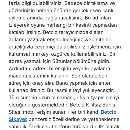
fazla bilgi bulabilirsiniz. Sadece bir tıklama ve
gözlerinizin hemen önünde gerçekleşen canlı
eyleme anında bağlanacaksınız. Bu adımları
izleyerek oyuna herhangi bir kesinti yapmadan
katılabilirsiniz. Betcio tarayıcınızdaki alan
adlarını yazarak erişebileceğiniz web siteleri
aracılığıyla çevrimiçi bulabilirsiniz. İşletmeniz için
kurumsal markayı özgürce kullanabilirsiniz. Bir
adres yazmak için Sütunlar bölümüne gidin.
Ardından, adresi birer girin veya kopyalama
macunu sistemini kullanın. Son olarak, son
süreç için onay alın. Bunu yapmak için enter
kullanabilirsiniz. Bu resmi siteyi yükleyecektir.
Tüm sürecin uzun olmaması, ofis altyapısının iyi
olduğunu göstermektedir. Betcio Kilitsiz Bahis
Sitesi mobil erişim sunar. Her biri kendi
Betcio
Şikayet
benzersiz özelliklerine ve yeteneklerine
sahip iki farklı cep telefonu türü vardır. İlk olarak,