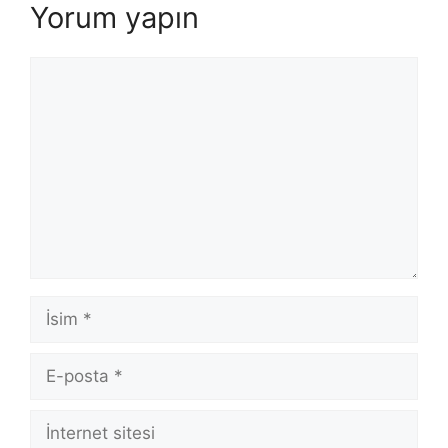
Yorum yapın
Yorum
İsim
E-
posta
İnternet
sitesi