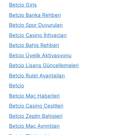
Betcio Giriş
Betcio Banka Rehberi
Betcio Spor Duyuruları
Betcio Casino İhtiyaçları
Betcio Bahis Rehberi
Betcio Üyelik Aktivasyonu
Betcio Lisans Güncellemeleri
Betcio Rulet Avantajları
Betcio
Betcio Maç Haberleri
Betcio Casino Çeşitleri
Betcio Zeplin Bahisleri
Betcio Maç Ayrıntıları