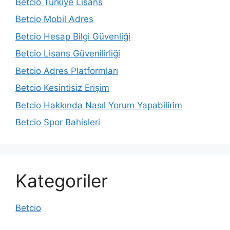
Betcio Türkiye Lisans
Betcio Mobil Adres
Betcio Hesap Bilgi Güvenliği
Betcio Lisans Güvenilirliği
Betcio Adres Platformları
Betcio Kesintisiz Erişim
Betcio Hakkında Nasıl Yorum Yapabilirim
Betcio Spor Bahisleri
Kategoriler
Betcio