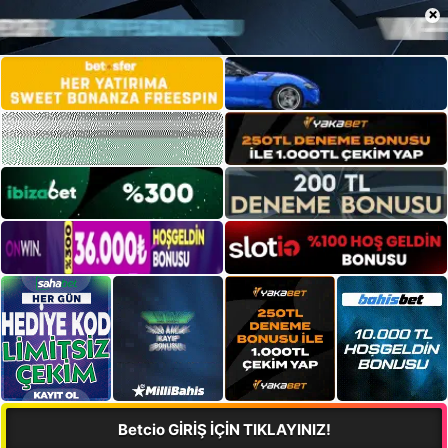
×
Betcio GİRİŞ İÇİN TIKLAYINIZ!