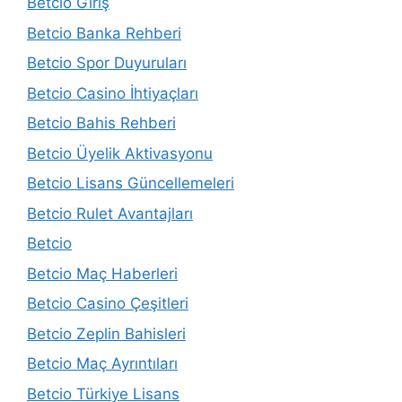
Betcio Giriş
Betcio Banka Rehberi
Betcio Spor Duyuruları
Betcio Casino İhtiyaçları
Betcio Bahis Rehberi
Betcio Üyelik Aktivasyonu
Betcio Lisans Güncellemeleri
Betcio Rulet Avantajları
Betcio
Betcio Maç Haberleri
Betcio Casino Çeşitleri
Betcio Zeplin Bahisleri
Betcio Maç Ayrıntıları
Betcio Türkiye Lisans