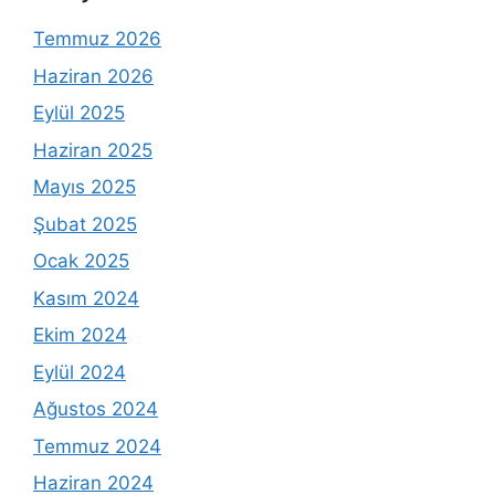
Temmuz 2026
Haziran 2026
Eylül 2025
Haziran 2025
Mayıs 2025
Şubat 2025
Ocak 2025
Kasım 2024
Ekim 2024
Eylül 2024
Ağustos 2024
Temmuz 2024
Haziran 2024