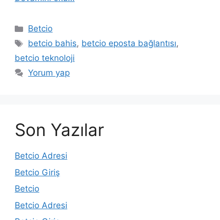
Kategoriler
Betcio
Etiketler
betcio bahis
,
betcio eposta bağlantısı
,
betcio teknoloji
Yorum yap
Son Yazılar
Betcio Adresi
Betcio Giriş
Betcio
Betcio Adresi