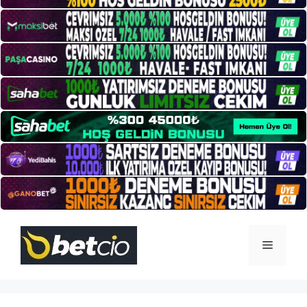
İçeriğe
atla
Menü