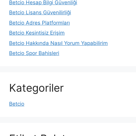
Betcio Hesap Bilgi Güvenliği
Betcio Lisans Güvenilirliği
Betcio Adres Platformları
Betcio Kesintisiz Erişim
Betcio Hakkında Nasıl Yorum Yapabilirim
Betcio Spor Bahisleri
Kategoriler
Betcio