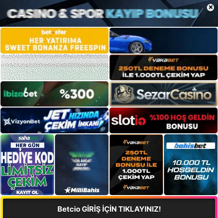
×
Betcio GİRİŞ İÇİN TIKLAYINIZ!