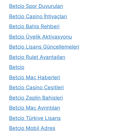
Betcio Spor Duyuruları
Betcio Casino İhtiyaçları
Betcio Bahis Rehberi
Betcio Üyelik Aktivasyonu
Betcio Lisans Güncellemeleri
Betcio Rulet Avantajları
Betcio
Betcio Maç Haberleri
Betcio Casino Çeşitleri
Betcio Zeplin Bahisleri
Betcio Maç Ayrıntıları
Betcio Türkiye Lisans
Betcio Mobil Adres