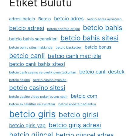
Etiket Bulutu
betcio adres
adresi betcio
Betcio
betcio adres ayrıntıları
betcio bahis
betcio adresi
betcio android erişim
betcio bahis sitesi
betcio bahis seçenekleri
betcio bonus
betcio bahis sitesi hakkında
betcio basketbol
betcio canli
betcio canli maç izle
betcio canlı bahis sitesi
betcio canlı destek
betcio canlı casino ve üyelik oyun tutkunları
betcio casino
betcio casino oyunları
betcio casino sitesi
betcio com
betcio casino video poker oyunu nedir
betcio ek teklifler ve ayrıntılar
betcio eposta bağlantısı
betcio giris
betcio girisi
betcio giriş adresi
betcio giris yap
betcio güncel
betcio güncel adres