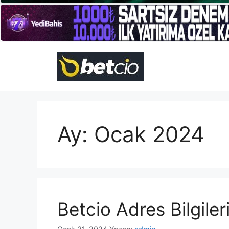
İçeriğe
atla
Ay:
Ocak 2024
Betcio Adres Bilgile