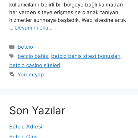
kullanıcıların belirli bir bölgeye bağlı kalmadan
her yerden siteye erişmesine olanak tanıyan
hizmetler sunmaya başladık. Web sitesine artık
…
Devamını oku…
Kategoriler
Betcio
Etiketler
betcio bahis
,
betcio bahis sitesi bonusları
,
betcio casino siteleri
Yorum yap
Son Yazılar
Betcio Adresi
Betcio Giriş