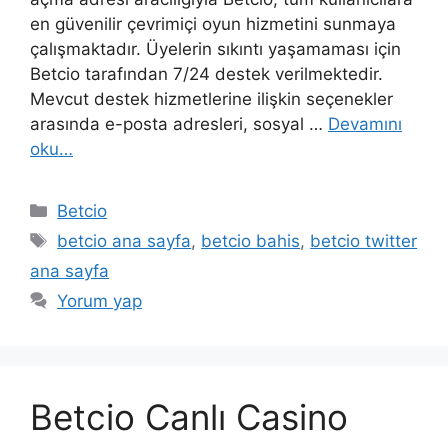
en güvenilir çevrimiçi oyun hizmetini sunmaya
çalışmaktadır. Üyelerin sıkıntı yaşamaması için
Betcio tarafından 7/24 destek verilmektedir.
Mevcut destek hizmetlerine ilişkin seçenekler
arasında e-posta adresleri, sosyal …
Devamını
oku…
Kategoriler
Betcio
Etiketler
betcio ana sayfa
,
betcio bahis
,
betcio twitter
ana sayfa
Yorum yap
Betcio Canlı Casino