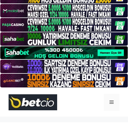
İçeriğe
atla
Menü