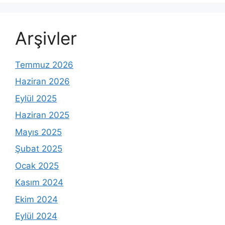
Arşivler
Temmuz 2026
Haziran 2026
Eylül 2025
Haziran 2025
Mayıs 2025
Şubat 2025
Ocak 2025
Kasım 2024
Ekim 2024
Eylül 2024