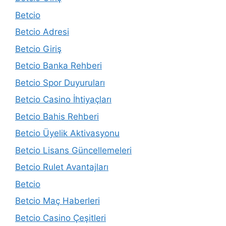
Betcio
Betcio Adresi
Betcio Giriş
Betcio Banka Rehberi
Betcio Spor Duyuruları
Betcio Casino İhtiyaçları
Betcio Bahis Rehberi
Betcio Üyelik Aktivasyonu
Betcio Lisans Güncellemeleri
Betcio Rulet Avantajları
Betcio
Betcio Maç Haberleri
Betcio Casino Çeşitleri