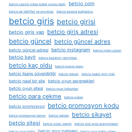
betcio com
betcio casino video poker oyunu nedir
betcio ek teklifler ve ayrıntılar
betcio eposta bağlantısı
betcio giris
betcio girisi
betcio giriş adresi
betcio giris yap
betcio güncel
betcio güncel adres
betcio instagram
betcio güncel adresi
betcio i̇şlem süresi
betcio kayit
betcio kazançlı yatırımları
betcio kaç oldu
betcio kupon onayı
betcio lisans güvenilirliği
betcio mesajı
betcio mobil giriş linki
betcio nasıl bir site
betcio oyun seçenekleri
betcio oyun sitesi
betcio oyun tutkunları
betcio para çekme
betcio poker
betcio promosyon kodu
betcio promosyon
betcio sikayet
betcio promosyon tanımı
betcio reklam
betcio sitesi
betcio sitesi zeplin
betcio slot oyun araştırmaları
betcio spor bahisleri
betcio spor bahis
betcio spor bahis sitesi