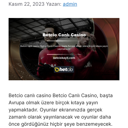
Kasım 22, 2023
Yazarı:
admin
Betcio canlı casino Betcio Canlı Casino, başta
Avrupa olmak üzere birçok kıtaya yayın
yapmaktadır. Oyunlar ekranınızda gerçek
zamanlı olarak yayınlanacak ve oyunlar daha
önce gördüğünüz hiçbir şeye benzemeyecek.