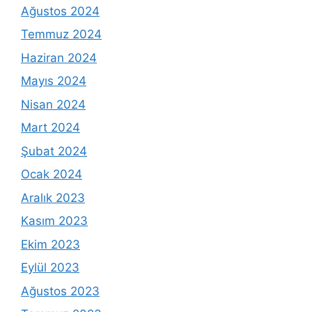
Ağustos 2024
Temmuz 2024
Haziran 2024
Mayıs 2024
Nisan 2024
Mart 2024
Şubat 2024
Ocak 2024
Aralık 2023
Kasım 2023
Ekim 2023
Eylül 2023
Ağustos 2023