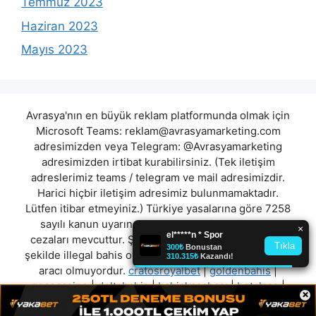
Temmuz 2023
Haziran 2023
Mayıs 2023
Avrasya'nın en büyük reklam platformunda olmak için
Microsoft Teams:
reklam@avrasyamarketing.com
adresimizden veya Telegram: @Avrasyamarketing
adresimizden irtibat kurabilirsiniz. (Tek iletişim
adreslerimiz teams / telegram ve mail adresimizdir.
Harici hiçbir iletişim adresimiz bulunmamaktadır.
Lütfen itibar etmeyiniz.) Türkiye yasalarına göre 7258
sayılı kanun uyarınca yasa dışı bahis oynamanın
cezaları mevcuttur. Şu an bulunduğunuz site hiç bir
şekilde illegal bahis oyunları oynatmıyor ve oynamaya
aracı olmuyordur.
cratosroyalbet
|
goldenbahis
|
gececasino
|
deltabahis
|
bahiskasabası
|
betclass
|
×
betzmark
|
gamabet