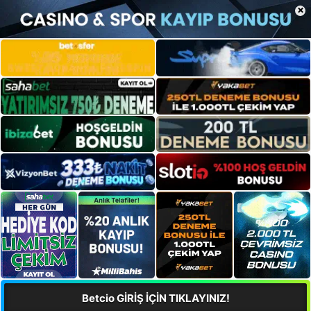
×
Betcio GİRİŞ İÇİN TIKLAYINIZ!