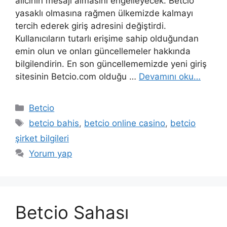
alıcının mesajı almasını engelleyecek. Betcio
yasaklı olmasına rağmen ülkemizde kalmayı
tercih ederek giriş adresini değiştirdi.
Kullanıcıların tutarlı erişime sahip olduğundan
emin olun ve onları güncellemeler hakkında
bilgilendirin. En son güncellememizde yeni giriş
sitesinin Betcio.com olduğu …
Devamını oku…
Kategoriler
Betcio
Etiketler
betcio bahis
,
betcio online casino
,
betcio
şirket bilgileri
Yorum yap
Betcio Sahası