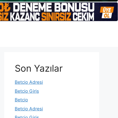
Son Yazılar
Betcio Adresi
Betcio Giriş
Betcio
Betcio Adresi
Betcio Giriş