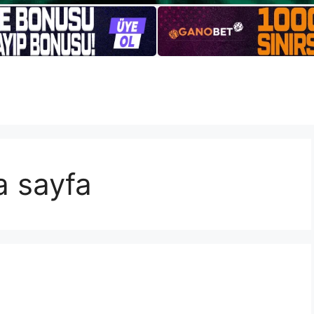
a sayfa