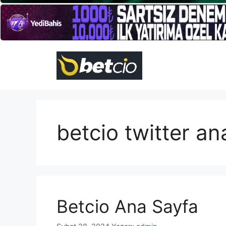
İçeriğe
atla
betcio twitter an
Betcio Ana Sayfa