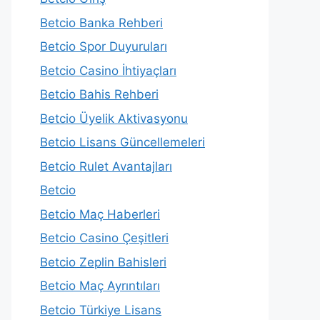
Betcio Banka Rehberi
Betcio Spor Duyuruları
Betcio Casino İhtiyaçları
Betcio Bahis Rehberi
Betcio Üyelik Aktivasyonu
Betcio Lisans Güncellemeleri
Betcio Rulet Avantajları
Betcio
Betcio Maç Haberleri
Betcio Casino Çeşitleri
Betcio Zeplin Bahisleri
Betcio Maç Ayrıntıları
Betcio Türkiye Lisans