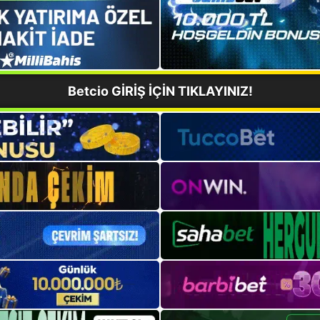
Betcio GİRİŞ İÇİN TIKLAYINIZ!