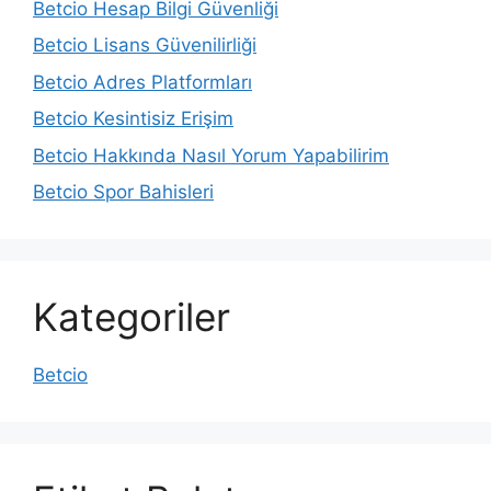
Betcio Hesap Bilgi Güvenliği
Betcio Lisans Güvenilirliği
Betcio Adres Platformları
Betcio Kesintisiz Erişim
Betcio Hakkında Nasıl Yorum Yapabilirim
Betcio Spor Bahisleri
Kategoriler
Betcio