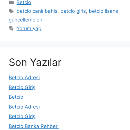
Kategoriler
Betcio
Etiketler
betcio canlı bahis
,
betcio giris
,
betcio lisans
güncellemeleri
Yorum yap
Son Yazılar
Betcio Adresi
Betcio Giriş
Betcio
Betcio Adresi
Betcio Giriş
Betcio Banka Rehberi