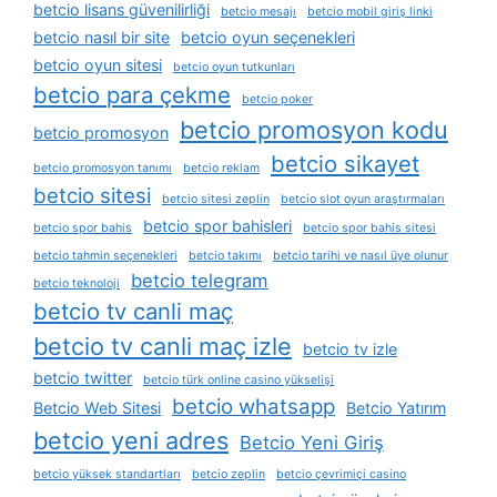
betcio lisans güvenilirliği
betcio mesajı
betcio mobil giriş linki
betcio nasıl bir site
betcio oyun seçenekleri
betcio oyun sitesi
betcio oyun tutkunları
betcio para çekme
betcio poker
betcio promosyon kodu
betcio promosyon
betcio sikayet
betcio promosyon tanımı
betcio reklam
betcio sitesi
betcio sitesi zeplin
betcio slot oyun araştırmaları
betcio spor bahisleri
betcio spor bahis
betcio spor bahis sitesi
betcio tahmin seçenekleri
betcio takımı
betcio tarihi ve nasıl üye olunur
betcio telegram
betcio teknoloji
betcio tv canli maç
betcio tv canli maç izle
betcio tv izle
betcio twitter
betcio türk online casino yükselişi
betcio whatsapp
Betcio Web Sitesi
Betcio Yatırım
betcio yeni adres
Betcio Yeni Giriş
betcio yüksek standartları
betcio zeplin
betcio çevrimiçi casino