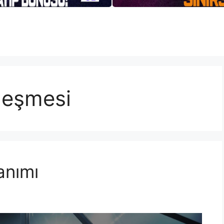
leşmesi
anımı