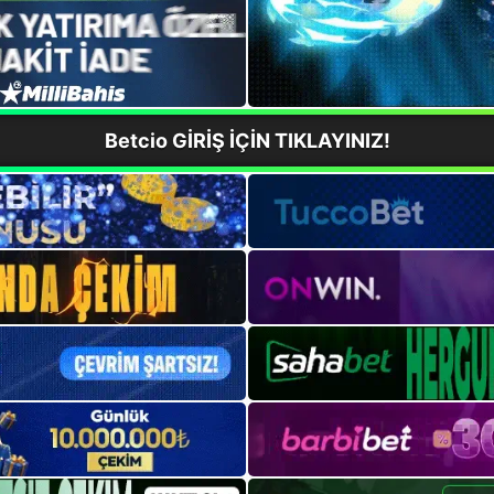
Betcio GİRİŞ İÇİN TIKLAYINIZ!