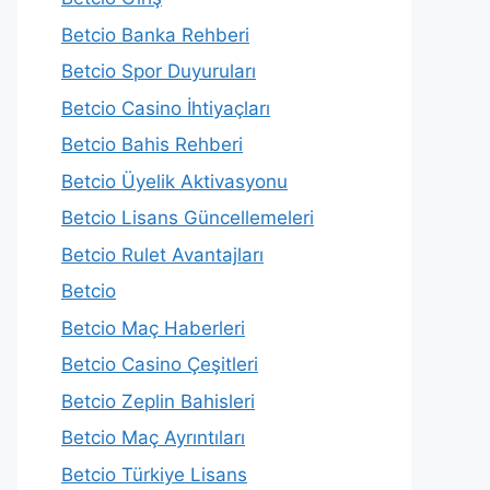
Betcio Banka Rehberi
Betcio Spor Duyuruları
Betcio Casino İhtiyaçları
Betcio Bahis Rehberi
Betcio Üyelik Aktivasyonu
Betcio Lisans Güncellemeleri
Betcio Rulet Avantajları
Betcio
Betcio Maç Haberleri
Betcio Casino Çeşitleri
Betcio Zeplin Bahisleri
Betcio Maç Ayrıntıları
Betcio Türkiye Lisans