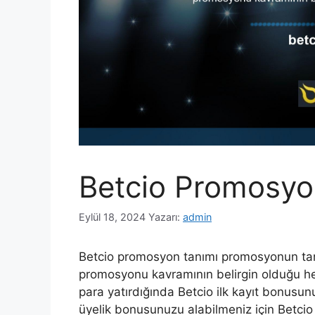
Betcio Promosyo
Eylül 18, 2024
Yazarı:
admin
Betcio promosyon tanımı promosyonun tanı
promosyonu kavramının belirgin olduğu he
para yatırdığında Betcio ilk kayıt bonusun
üyelik bonusunuzu alabilmeniz için Betcio 