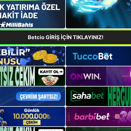
Betcio GİRİŞ İÇİN TIKLAYINIZ!