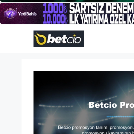
İçeriğe
atla