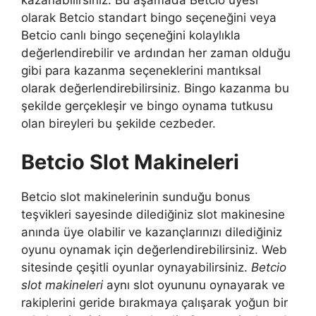
olarak Betcio standart bingo seçeneğini veya
Betcio canlı bingo seçeneğini kolaylıkla
değerlendirebilir ve ardından her zaman olduğu
gibi para kazanma seçeneklerini mantıksal
olarak değerlendirebilirsiniz. Bingo kazanma bu
şekilde gerçekleşir ve bingo oynama tutkusu
olan bireyleri bu şekilde cezbeder.
Betcio Slot Makineleri
Betcio slot makinelerinin sunduğu bonus
teşvikleri sayesinde dilediğiniz slot makinesine
anında üye olabilir ve kazançlarınızı dilediğiniz
oyunu oynamak için değerlendirebilirsiniz. Web
sitesinde çeşitli oyunlar oynayabilirsiniz.
Betcio
slot makineleri
aynı slot oyununu oynayarak ve
rakiplerini geride bırakmaya çalışarak yoğun bir