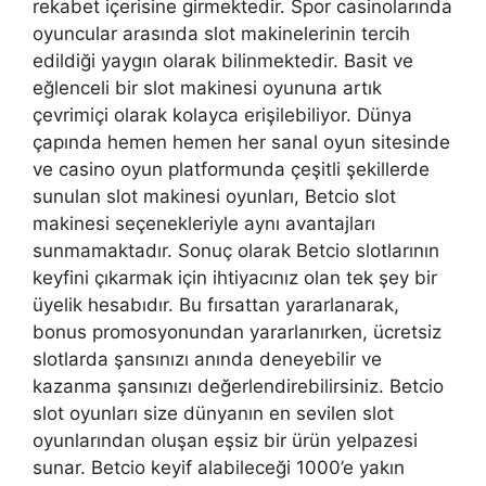
rekabet içerisine girmektedir. Spor casinolarında
oyuncular arasında slot makinelerinin tercih
edildiği yaygın olarak bilinmektedir. Basit ve
eğlenceli bir slot makinesi oyununa artık
çevrimiçi olarak kolayca erişilebiliyor. Dünya
çapında hemen hemen her sanal oyun sitesinde
ve casino oyun platformunda çeşitli şekillerde
sunulan slot makinesi oyunları, Betcio slot
makinesi seçenekleriyle aynı avantajları
sunmamaktadır. Sonuç olarak Betcio slotlarının
keyfini çıkarmak için ihtiyacınız olan tek şey bir
üyelik hesabıdır. Bu fırsattan yararlanarak,
bonus promosyonundan yararlanırken, ücretsiz
slotlarda şansınızı anında deneyebilir ve
kazanma şansınızı değerlendirebilirsiniz. Betcio
slot oyunları size dünyanın en sevilen slot
oyunlarından oluşan eşsiz bir ürün yelpazesi
sunar. Betcio keyif alabileceği 1000’e yakın