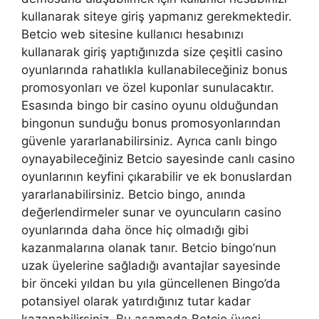
kullanarak siteye giriş yapmanız gerekmektedir.
Betcio web sitesine kullanıcı hesabınızı
kullanarak giriş yaptığınızda size çeşitli casino
oyunlarında rahatlıkla kullanabileceğiniz bonus
promosyonları ve özel kuponlar sunulacaktır.
Esasında bingo bir casino oyunu olduğundan
bingonun sunduğu bonus promosyonlarından
güvenle yararlanabilirsiniz. Ayrıca canlı bingo
oynayabileceğiniz Betcio sayesinde canlı casino
oyunlarının keyfini çıkarabilir ve ek bonuslardan
yararlanabilirsiniz. Betcio bingo, anında
değerlendirmeler sunar ve oyuncuların casino
oyunlarında daha önce hiç olmadığı gibi
kazanmalarına olanak tanır. Betcio bingo’nun
uzak üyelerine sağladığı avantajlar sayesinde
bir önceki yıldan bu yıla güncellenen Bingo’da
potansiyel olarak yatırdığınız tutar kadar
kazanabilirsiniz. Bu aşamada Betcio üyesi