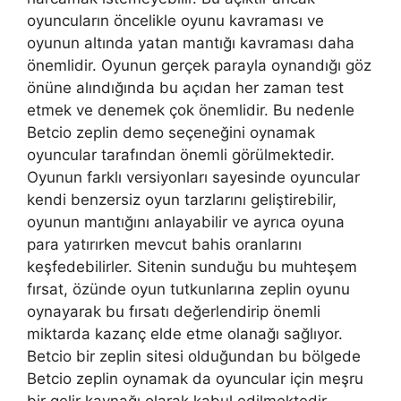
oyuncuların öncelikle oyunu kavraması ve
oyunun altında yatan mantığı kavraması daha
önemlidir. Oyunun gerçek parayla oynandığı göz
önüne alındığında bu açıdan her zaman test
etmek ve denemek çok önemlidir. Bu nedenle
Betcio zeplin demo seçeneğini oynamak
oyuncular tarafından önemli görülmektedir.
Oyunun farklı versiyonları sayesinde oyuncular
kendi benzersiz oyun tarzlarını geliştirebilir,
oyunun mantığını anlayabilir ve ayrıca oyuna
para yatırırken mevcut bahis oranlarını
keşfedebilirler. Sitenin sunduğu bu muhteşem
fırsat, özünde oyun tutkunlarına zeplin oyunu
oynayarak bu fırsatı değerlendirip önemli
miktarda kazanç elde etme olanağı sağlıyor.
Betcio bir zeplin sitesi olduğundan bu bölgede
Betcio zeplin oynamak da oyuncular için meşru