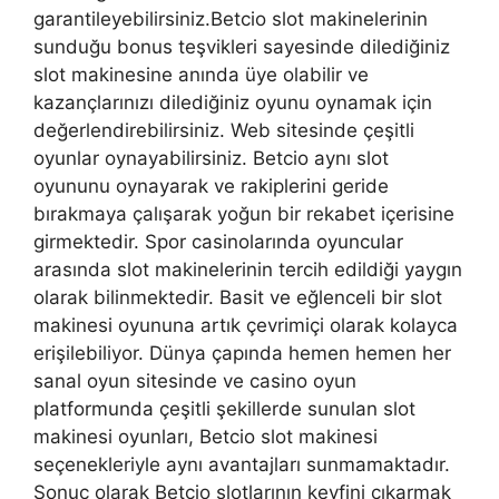
garantileyebilirsiniz.Betcio slot makinelerinin
sunduğu bonus teşvikleri sayesinde dilediğiniz
slot makinesine anında üye olabilir ve
kazançlarınızı dilediğiniz oyunu oynamak için
değerlendirebilirsiniz. Web sitesinde çeşitli
oyunlar oynayabilirsiniz. Betcio aynı slot
oyununu oynayarak ve rakiplerini geride
bırakmaya çalışarak yoğun bir rekabet içerisine
girmektedir. Spor casinolarında oyuncular
arasında slot makinelerinin tercih edildiği yaygın
olarak bilinmektedir. Basit ve eğlenceli bir slot
makinesi oyununa artık çevrimiçi olarak kolayca
erişilebiliyor. Dünya çapında hemen hemen her
sanal oyun sitesinde ve casino oyun
platformunda çeşitli şekillerde sunulan slot
makinesi oyunları, Betcio slot makinesi
seçenekleriyle aynı avantajları sunmamaktadır.
Sonuç olarak Betcio slotlarının keyfini çıkarmak