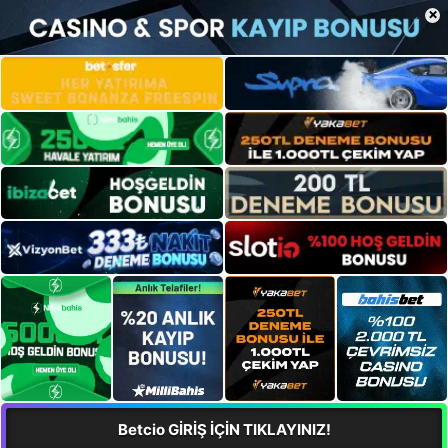
×
Betcio GİRİŞ İÇİN TIKLAYINIZ!