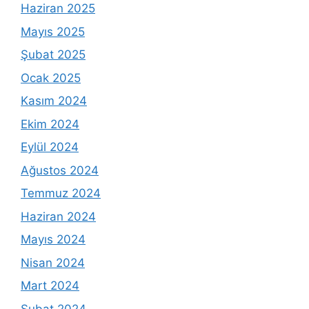
Haziran 2025
Mayıs 2025
Şubat 2025
Ocak 2025
Kasım 2024
Ekim 2024
Eylül 2024
Ağustos 2024
Temmuz 2024
Haziran 2024
Mayıs 2024
Nisan 2024
Mart 2024
Şubat 2024