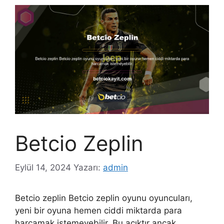
Betcio Zeplin
Eylül 14, 2024
Yazarı:
admin
Betcio zeplin Betcio zeplin oyunu oyuncuları,
yeni bir oyuna hemen ciddi miktarda para
harcamak istemeyebilir. Bu açıktır ancak