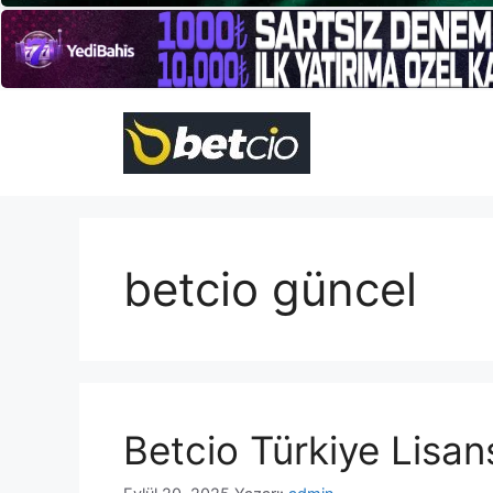
İçeriğe
atla
betcio güncel
Betcio Türkiye Lisan