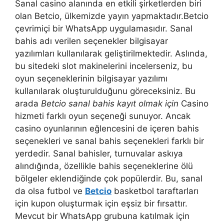
Sanal casino alanında en etkili şirketlerden biri
olan Betcio, ülkemizde yayın yapmaktadır.Betcio
çevrimiçi bir WhatsApp uygulamasıdır. Sanal
bahis adı verilen seçenekler bilgisayar
yazılımları kullanılarak geliştirilmektedir. Aslında,
bu sitedeki slot makinelerini incelerseniz, bu
oyun seçeneklerinin bilgisayar yazılımı
kullanılarak oluşturulduğunu göreceksiniz. Bu
arada
Betcio sanal bahis kayıt olmak için
Casino
hizmeti farklı oyun seçeneği sunuyor. Ancak
casino oyunlarının eğlencesini de içeren bahis
seçenekleri ve sanal bahis seçenekleri farklı bir
yerdedir. Sanal bahisler, turnuvalar askıya
alındığında, özellikle bahis seçeneklerine ölü
bölgeler eklendiğinde çok popülerdir. Bu, sanal
da olsa futbol ve
Betcio
basketbol taraftarları
için kupon oluşturmak için eşsiz bir fırsattır.
Mevcut bir WhatsApp grubuna katılmak için