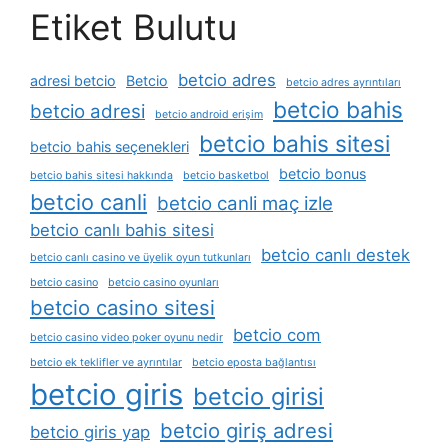
Etiket Bulutu
betcio adres
adresi betcio
Betcio
betcio adres ayrıntıları
betcio bahis
betcio adresi
betcio android erişim
betcio bahis sitesi
betcio bahis seçenekleri
betcio bonus
betcio bahis sitesi hakkında
betcio basketbol
betcio canli
betcio canli maç izle
betcio canlı bahis sitesi
betcio canlı destek
betcio canlı casino ve üyelik oyun tutkunları
betcio casino
betcio casino oyunları
betcio casino sitesi
betcio com
betcio casino video poker oyunu nedir
betcio ek teklifler ve ayrıntılar
betcio eposta bağlantısı
betcio giris
betcio girisi
betcio giriş adresi
betcio giris yap