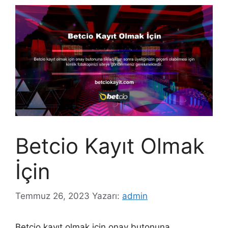
Betcio Kayıt Olmak
İçin
Temmuz 26, 2023
Yazarı:
admin
Betcio kayıt olmak için onay butonuna