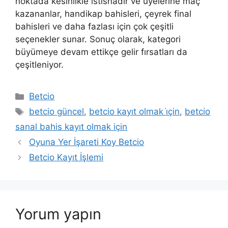
noktada kesinlikle istisnadır ve üyelerine maç
kazananlar, handikap bahisleri, çeyrek final
bahisleri ve daha fazlası için çok çeşitli
seçenekler sunar. Sonuç olarak, kategori
büyümeye devam ettikçe gelir fırsatları da
çeşitleniyor.
Kategoriler
Betcio
Etiketler
betcio güncel
,
betcio kayıt olmak i̇çin
,
betcio
sanal bahis kayıt olmak için
Oyuna Yer İşareti Koy Betcio
Betcio Kayıt İşlemi
Yorum yapın