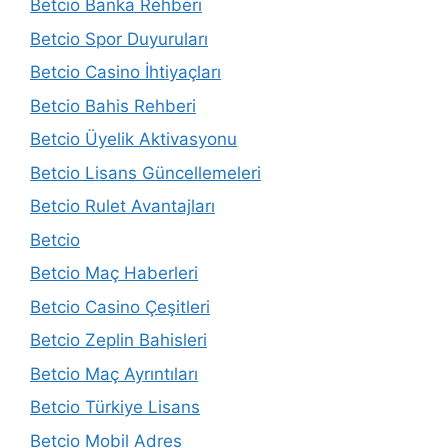
Betcio Banka Rehberi
Betcio Spor Duyuruları
Betcio Casino İhtiyaçları
Betcio Bahis Rehberi
Betcio Üyelik Aktivasyonu
Betcio Lisans Güncellemeleri
Betcio Rulet Avantajları
Betcio
Betcio Maç Haberleri
Betcio Casino Çeşitleri
Betcio Zeplin Bahisleri
Betcio Maç Ayrıntıları
Betcio Türkiye Lisans
Betcio Mobil Adres