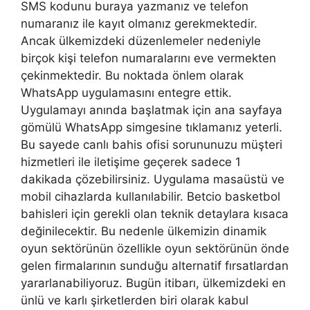
SMS kodunu buraya yazmanız ve telefon
numaranız ile kayıt olmanız gerekmektedir.
Ancak ülkemizdeki düzenlemeler nedeniyle
birçok kişi telefon numaralarını eve vermekten
çekinmektedir. Bu noktada önlem olarak
WhatsApp uygulamasını entegre ettik.
Uygulamayı anında başlatmak için ana sayfaya
gömülü WhatsApp simgesine tıklamanız yeterli.
Bu sayede canlı bahis ofisi sorununuzu müşteri
hizmetleri ile iletişime geçerek sadece 1
dakikada çözebilirsiniz. Uygulama masaüstü ve
mobil cihazlarda kullanılabilir. Betcio basketbol
bahisleri için gerekli olan teknik detaylara kısaca
değinilecektir. Bu nedenle ülkemizin dinamik
oyun sektörünün özellikle oyun sektörünün önde
gelen firmalarının sunduğu alternatif fırsatlardan
yararlanabiliyoruz. Bugün itibarı, ülkemizdeki en
ünlü ve karlı şirketlerden biri olarak kabul