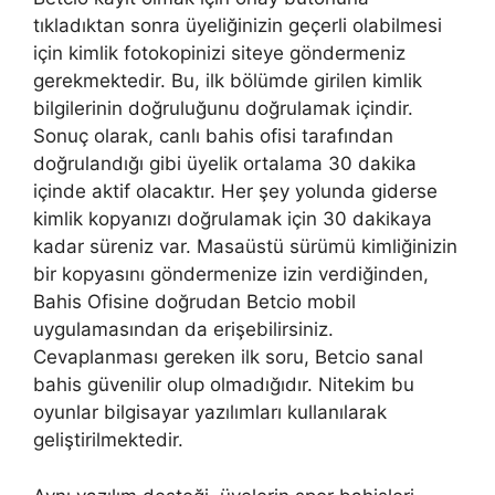
tıkladıktan sonra üyeliğinizin geçerli olabilmesi
için kimlik fotokopinizi siteye göndermeniz
gerekmektedir. Bu, ilk bölümde girilen kimlik
bilgilerinin doğruluğunu doğrulamak içindir.
Sonuç olarak, canlı bahis ofisi tarafından
doğrulandığı gibi üyelik ortalama 30 dakika
içinde aktif olacaktır. Her şey yolunda giderse
kimlik kopyanızı doğrulamak için 30 dakikaya
kadar süreniz var. Masaüstü sürümü kimliğinizin
bir kopyasını göndermenize izin verdiğinden,
Bahis Ofisine doğrudan Betcio mobil
uygulamasından da erişebilirsiniz.
Cevaplanması gereken ilk soru, Betcio sanal
bahis güvenilir olup olmadığıdır. Nitekim bu
oyunlar bilgisayar yazılımları kullanılarak
geliştirilmektedir.