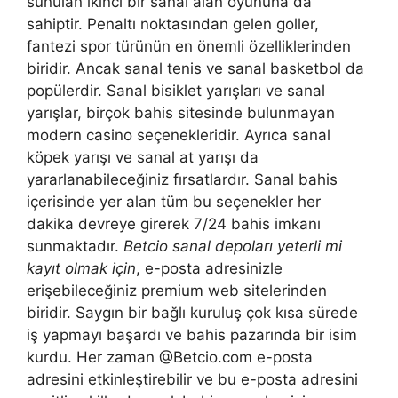
sunulan ikinci bir sanal alan oyununa da
sahiptir. Penaltı noktasından gelen goller,
fantezi spor türünün en önemli özelliklerinden
biridir. Ancak sanal tenis ve sanal basketbol da
popülerdir. Sanal bisiklet yarışları ve sanal
yarışlar, birçok bahis sitesinde bulunmayan
modern casino seçenekleridir. Ayrıca sanal
köpek yarışı ve sanal at yarışı da
yararlanabileceğiniz fırsatlardır. Sanal bahis
içerisinde yer alan tüm bu seçenekler her
dakika devreye girerek 7/24 bahis imkanı
sunmaktadır.
Betcio sanal depoları yeterli mi
kayıt olmak için
, e-posta adresinizle
erişebileceğiniz premium web sitelerinden
biridir. Saygın bir bağlı kuruluş çok kısa sürede
iş yapmayı başardı ve bahis pazarında bir isim
kurdu. Her zaman @Betcio.com e-posta
adresini etkinleştirebilir ve bu e-posta adresini