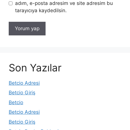
adım, e-posta adresim ve site adresim bu
tarayıcıya kaydedilsin.
Son Yazılar
Betcio Adresi
Betcio Giriş
Betcio
Betcio Adresi
Betcio Giriş