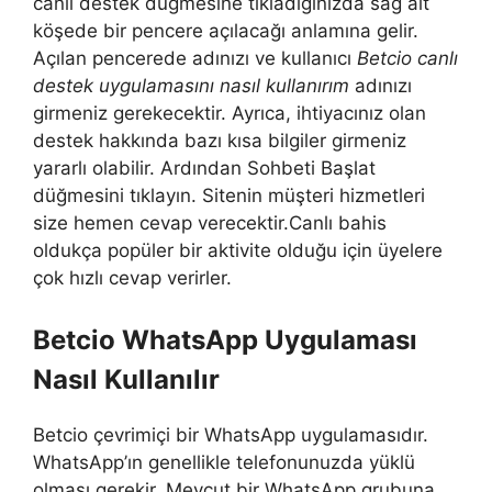
canlı destek düğmesine tıkladığınızda sağ alt
köşede bir pencere açılacağı anlamına gelir.
Açılan pencerede adınızı ve kullanıcı
Betcio canlı
destek uygulamasını nasıl kullanırım
adınızı
girmeniz gerekecektir. Ayrıca, ihtiyacınız olan
destek hakkında bazı kısa bilgiler girmeniz
yararlı olabilir. Ardından Sohbeti Başlat
düğmesini tıklayın. Sitenin müşteri hizmetleri
size hemen cevap verecektir.Canlı bahis
oldukça popüler bir aktivite olduğu için üyelere
çok hızlı cevap verirler.
Betcio WhatsApp Uygulaması
Nasıl Kullanılır
Betcio çevrimiçi bir WhatsApp uygulamasıdır.
WhatsApp’ın genellikle telefonunuzda yüklü
olması gerekir. Mevcut bir WhatsApp grubuna