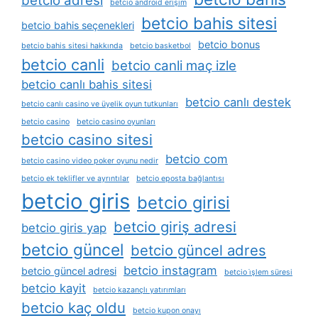
betcio adresi
betcio android erişim
betcio bahis sitesi
betcio bahis seçenekleri
betcio bonus
betcio bahis sitesi hakkında
betcio basketbol
betcio canli
betcio canli maç izle
betcio canlı bahis sitesi
betcio canlı destek
betcio canlı casino ve üyelik oyun tutkunları
betcio casino
betcio casino oyunları
betcio casino sitesi
betcio com
betcio casino video poker oyunu nedir
betcio ek teklifler ve ayrıntılar
betcio eposta bağlantısı
betcio giris
betcio girisi
betcio giriş adresi
betcio giris yap
betcio güncel
betcio güncel adres
betcio instagram
betcio güncel adresi
betcio i̇şlem süresi
betcio kayit
betcio kazançlı yatırımları
betcio kaç oldu
betcio kupon onayı