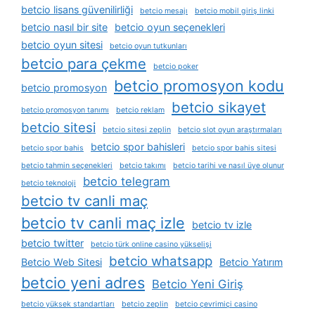
betcio lisans güvenilirliği
betcio mesajı
betcio mobil giriş linki
betcio nasıl bir site
betcio oyun seçenekleri
betcio oyun sitesi
betcio oyun tutkunları
betcio para çekme
betcio poker
betcio promosyon kodu
betcio promosyon
betcio sikayet
betcio promosyon tanımı
betcio reklam
betcio sitesi
betcio sitesi zeplin
betcio slot oyun araştırmaları
betcio spor bahisleri
betcio spor bahis
betcio spor bahis sitesi
betcio tahmin seçenekleri
betcio takımı
betcio tarihi ve nasıl üye olunur
betcio telegram
betcio teknoloji
betcio tv canli maç
betcio tv canli maç izle
betcio tv izle
betcio twitter
betcio türk online casino yükselişi
betcio whatsapp
Betcio Web Sitesi
Betcio Yatırım
betcio yeni adres
Betcio Yeni Giriş
betcio yüksek standartları
betcio zeplin
betcio çevrimiçi casino