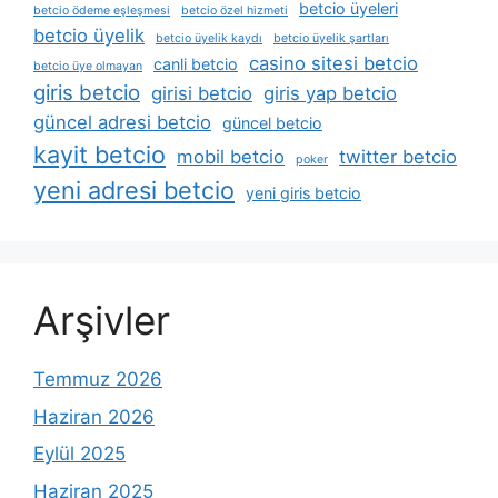
betcio üyeleri
betcio ödeme eşleşmesi
betcio özel hizmeti
betcio üyelik
betcio üyelik kaydı
betcio üyelik şartları
casino sitesi betcio
canli betcio
betcio üye olmayan
giris betcio
girisi betcio
giris yap betcio
güncel adresi betcio
güncel betcio
kayit betcio
mobil betcio
twitter betcio
poker
yeni adresi betcio
yeni giris betcio
Arşivler
Temmuz 2026
Haziran 2026
Eylül 2025
Haziran 2025