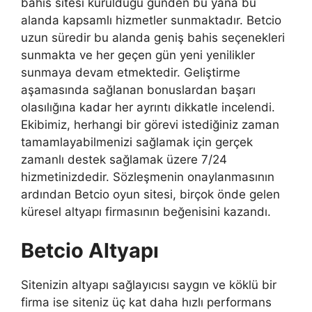
bahis sitesi kurulduğu günden bu yana bu
alanda kapsamlı hizmetler sunmaktadır. Betcio
uzun süredir bu alanda geniş bahis seçenekleri
sunmakta ve her geçen gün yeni yenilikler
sunmaya devam etmektedir. Geliştirme
aşamasında sağlanan bonuslardan başarı
olasılığına kadar her ayrıntı dikkatle incelendi.
Ekibimiz, herhangi bir görevi istediğiniz zaman
tamamlayabilmenizi sağlamak için gerçek
zamanlı destek sağlamak üzere 7/24
hizmetinizdedir. Sözleşmenin onaylanmasının
ardından Betcio oyun sitesi, birçok önde gelen
küresel altyapı firmasının beğenisini kazandı.
Betcio Altyapı
Sitenizin altyapı sağlayıcısı saygın ve köklü bir
firma ise siteniz üç kat daha hızlı performans