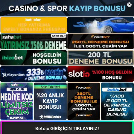
×
Betcio GİRİŞ İÇİN TIKLAYINIZ!