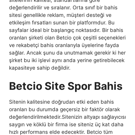
sitelerinin kalitesi, standartlarına göre
değerlendirilir ve sıralanır. Orta sınıf bir bahis
sitesi genellikle reklam, müşteri desteği ve
etkileşim fırsatları sunan bir platformdur. Bu
sayfalar ideal bir başlangıç ​​noktasıdır. Bir bahis
oranları şirketi olan Betcio çok çeşitli seçenekleri
ve rekabetçi bahis oranlarıyla üyelerine fayda
sağlar. Ancak şunu da unutmamak gerekir ki her
şirket bu iki işlevi aynı anda yerine getirebilecek
kapasiteye sahip değildir.
Betcio Site Spor Bahis
Sitenin kalitesine doğrudan etki eden bahis
oranları bu durumda geçersiz bir faktör olarak
değerlendirilmektedir.Sitenizin altyapı sağlayıcısı
saygın ve köklü bir firma ise siteniz üç kat daha
hızlı performans elde edecektir. Betcio tüm