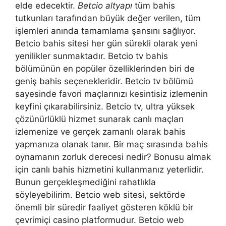
elde edecektir.
Betcio altyapı
tüm bahis
tutkunları tarafından büyük değer verilen, tüm
işlemleri anında tamamlama şansını sağlıyor.
Betcio bahis sitesi her gün sürekli olarak yeni
yenilikler sunmaktadır. Betcio tv bahis
bölümünün en popüler özelliklerinden biri de
geniş bahis seçenekleridir. Betcio tv bölümü
sayesinde favori maçlarınızı kesintisiz izlemenin
keyfini çıkarabilirsiniz. Betcio tv, ultra yüksek
çözünürlüklü hizmet sunarak canlı maçları
izlemenize ve gerçek zamanlı olarak bahis
yapmanıza olanak tanır. Bir maç sırasında bahis
oynamanın zorluk derecesi nedir? Bonusu almak
için canlı bahis hizmetini kullanmanız yeterlidir.
Bunun gerçekleşmediğini rahatlıkla
söyleyebilirim. Betcio web sitesi, sektörde
önemli bir süredir faaliyet gösteren köklü bir
çevrimiçi casino platformudur. Betcio web