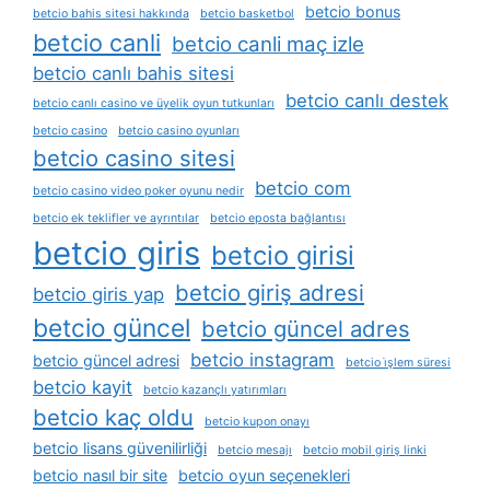
betcio bonus
betcio bahis sitesi hakkında
betcio basketbol
betcio canli
betcio canli maç izle
betcio canlı bahis sitesi
betcio canlı destek
betcio canlı casino ve üyelik oyun tutkunları
betcio casino
betcio casino oyunları
betcio casino sitesi
betcio com
betcio casino video poker oyunu nedir
betcio ek teklifler ve ayrıntılar
betcio eposta bağlantısı
betcio giris
betcio girisi
betcio giriş adresi
betcio giris yap
betcio güncel
betcio güncel adres
betcio instagram
betcio güncel adresi
betcio i̇şlem süresi
betcio kayit
betcio kazançlı yatırımları
betcio kaç oldu
betcio kupon onayı
betcio lisans güvenilirliği
betcio mesajı
betcio mobil giriş linki
betcio nasıl bir site
betcio oyun seçenekleri