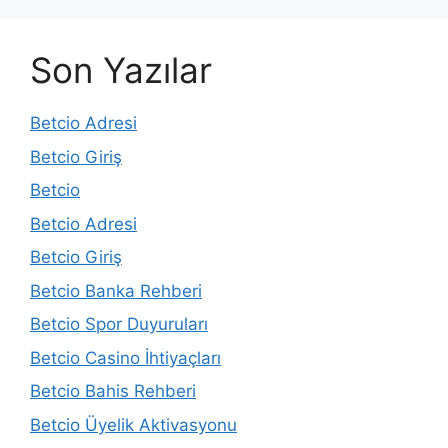
Son Yazılar
Betcio Adresi
Betcio Giriş
Betcio
Betcio Adresi
Betcio Giriş
Betcio Banka Rehberi
Betcio Spor Duyuruları
Betcio Casino İhtiyaçları
Betcio Bahis Rehberi
Betcio Üyelik Aktivasyonu