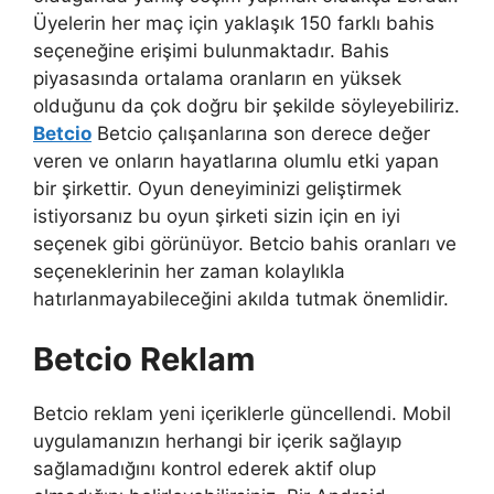
Üyelerin her maç için yaklaşık 150 farklı bahis
seçeneğine erişimi bulunmaktadır. Bahis
piyasasında ortalama oranların en yüksek
olduğunu da çok doğru bir şekilde söyleyebiliriz.
Betcio
Betcio çalışanlarına son derece değer
veren ve onların hayatlarına olumlu etki yapan
bir şirkettir. Oyun deneyiminizi geliştirmek
istiyorsanız bu oyun şirketi sizin için en iyi
seçenek gibi görünüyor. Betcio bahis oranları ve
seçeneklerinin her zaman kolaylıkla
hatırlanmayabileceğini akılda tutmak önemlidir.
Betcio Reklam
Betcio reklam yeni içeriklerle güncellendi. Mobil
uygulamanızın herhangi bir içerik sağlayıp
sağlamadığını kontrol ederek aktif olup