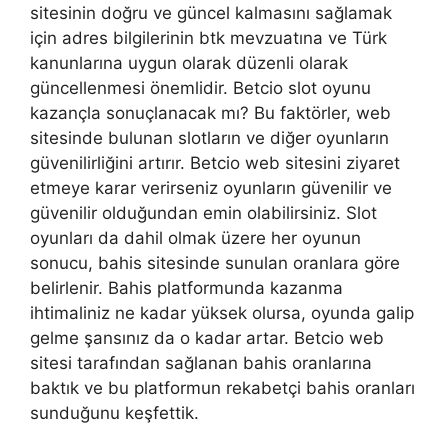
sitesinin doğru ve güncel kalmasını sağlamak
için adres bilgilerinin btk mevzuatına ve Türk
kanunlarına uygun olarak düzenli olarak
güncellenmesi önemlidir. Betcio slot oyunu
kazançla sonuçlanacak mı? Bu faktörler, web
sitesinde bulunan slotların ve diğer oyunların
güvenilirliğini artırır. Betcio web sitesini ziyaret
etmeye karar verirseniz oyunların güvenilir ve
güvenilir olduğundan emin olabilirsiniz. Slot
oyunları da dahil olmak üzere her oyunun
sonucu, bahis sitesinde sunulan oranlara göre
belirlenir. Bahis platformunda kazanma
ihtimaliniz ne kadar yüksek olursa, oyunda galip
gelme şansınız da o kadar artar. Betcio web
sitesi tarafından sağlanan bahis oranlarına
baktık ve bu platformun rekabetçi bahis oranları
sunduğunu keşfettik.