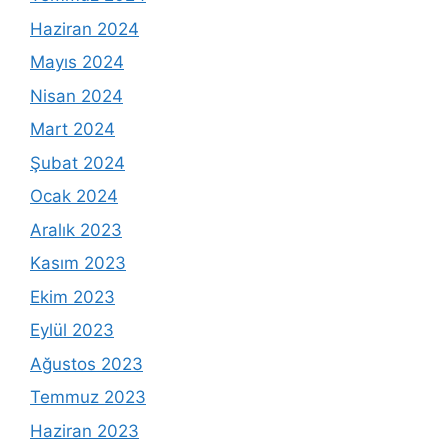
Haziran 2024
Mayıs 2024
Nisan 2024
Mart 2024
Şubat 2024
Ocak 2024
Aralık 2023
Kasım 2023
Ekim 2023
Eylül 2023
Ağustos 2023
Temmuz 2023
Haziran 2023