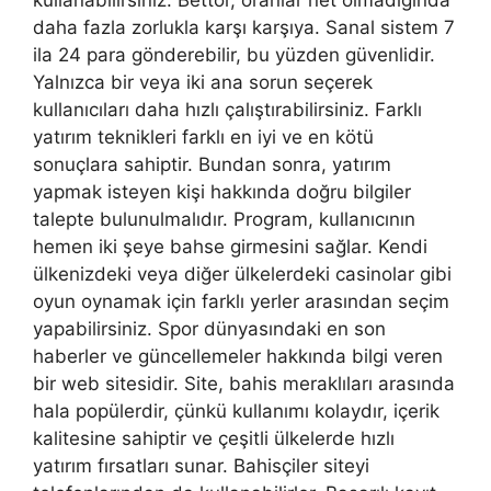
kullanabilirsiniz. Bettor, oranlar net olmadığında
daha fazla zorlukla karşı karşıya. Sanal sistem 7
ila 24 para gönderebilir, bu yüzden güvenlidir.
Yalnızca bir veya iki ana sorun seçerek
kullanıcıları daha hızlı çalıştırabilirsiniz. Farklı
yatırım teknikleri farklı en iyi ve en kötü
sonuçlara sahiptir. Bundan sonra, yatırım
yapmak isteyen kişi hakkında doğru bilgiler
talepte bulunulmalıdır. Program, kullanıcının
hemen iki şeye bahse girmesini sağlar. Kendi
ülkenizdeki veya diğer ülkelerdeki casinolar gibi
oyun oynamak için farklı yerler arasından seçim
yapabilirsiniz. Spor dünyasındaki en son
haberler ve güncellemeler hakkında bilgi veren
bir web sitesidir. Site, bahis meraklıları arasında
hala popülerdir, çünkü kullanımı kolaydır, içerik
kalitesine sahiptir ve çeşitli ülkelerde hızlı
yatırım fırsatları sunar. Bahisçiler siteyi