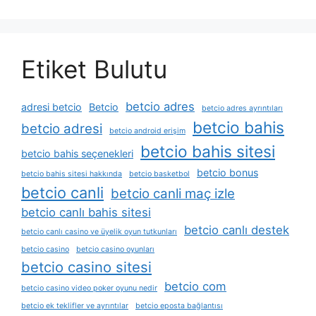
Etiket Bulutu
betcio adres
adresi betcio
Betcio
betcio adres ayrıntıları
betcio bahis
betcio adresi
betcio android erişim
betcio bahis sitesi
betcio bahis seçenekleri
betcio bonus
betcio bahis sitesi hakkında
betcio basketbol
betcio canli
betcio canli maç izle
betcio canlı bahis sitesi
betcio canlı destek
betcio canlı casino ve üyelik oyun tutkunları
betcio casino
betcio casino oyunları
betcio casino sitesi
betcio com
betcio casino video poker oyunu nedir
betcio ek teklifler ve ayrıntılar
betcio eposta bağlantısı