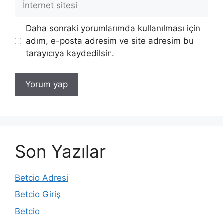
sitesi
Daha sonraki yorumlarımda kullanılması için
adım, e-posta adresim ve site adresim bu
tarayıcıya kaydedilsin.
Son Yazılar
Betcio Adresi
Betcio Giriş
Betcio