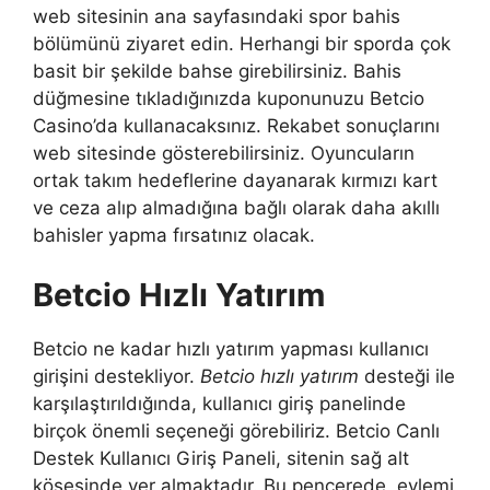
web sitesinin ana sayfasındaki spor bahis
bölümünü ziyaret edin. Herhangi bir sporda çok
basit bir şekilde bahse girebilirsiniz. Bahis
düğmesine tıkladığınızda kuponunuzu Betcio
Casino’da kullanacaksınız. Rekabet sonuçlarını
web sitesinde gösterebilirsiniz. Oyuncuların
ortak takım hedeflerine dayanarak kırmızı kart
ve ceza alıp almadığına bağlı olarak daha akıllı
bahisler yapma fırsatınız olacak.
Betcio Hızlı Yatırım
Betcio ne kadar hızlı yatırım yapması kullanıcı
girişini destekliyor.
Betcio hızlı yatırım
desteği ile
karşılaştırıldığında, kullanıcı giriş panelinde
birçok önemli seçeneği görebiliriz. Betcio Canlı
Destek Kullanıcı Giriş Paneli, sitenin sağ alt
köşesinde yer almaktadır. Bu pencerede, eylemi