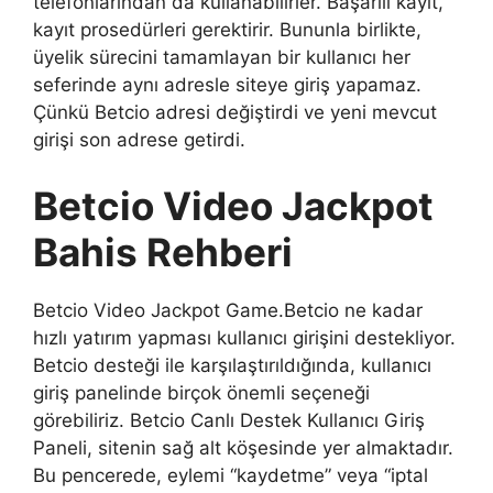
telefonlarından da kullanabilirler. Başarılı kayıt,
kayıt prosedürleri gerektirir. Bununla birlikte,
üyelik sürecini tamamlayan bir kullanıcı her
seferinde aynı adresle siteye giriş yapamaz.
Çünkü Betcio adresi değiştirdi ve yeni mevcut
girişi son adrese getirdi.
Betcio Video Jackpot
Bahis Rehberi
Betcio Video Jackpot Game.Betcio ne kadar
hızlı yatırım yapması kullanıcı girişini destekliyor.
Betcio desteği ile karşılaştırıldığında, kullanıcı
giriş panelinde birçok önemli seçeneği
görebiliriz. Betcio Canlı Destek Kullanıcı Giriş
Paneli, sitenin sağ alt köşesinde yer almaktadır.
Bu pencerede, eylemi “kaydetme” veya “iptal