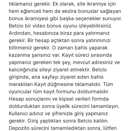
tıklamanız gerekir. Ek olarak, site ikramiye için
hem eğlenceli hem de ekstra bonuslar sağlayan
bonus ikramiyesi gibi başka seçenekler sunuyor.
Betcio bir video bonus oyunu izleyebilirsiniz.
Ardından, hesabınıza biraz para yatırmanız
gerekir. Bir hesap açtıktan sonra yatırımınızı
bitirmeniz gerekir. O zaman bahis yaparak
kazanma şansınız var. Kayıt süreci sırasında
yapmanız gereken tek şey, mevcut adresiniz ve
kalıcılığınızla siteyi ziyaret etmektir. Betcio
girişinde, ana sayfayı ziyaret eden bahis
meraklıları Kayıt düğmesine tıklamalıdır. Tüm
oyuncular tüm kayıt formunu doldurmalıdır.
Hesap sonuçlarını ve kişisel verileri formda
doldurduktan sonra üyelik sürecini tamamlayın.
Kullanıcı adınız ve şifrenizle giriş yapmanız
gerekir. Giriş yaptıktan sonra Betcio katılın.
Depozito sürecini tamamladıktan sonra, lütfen