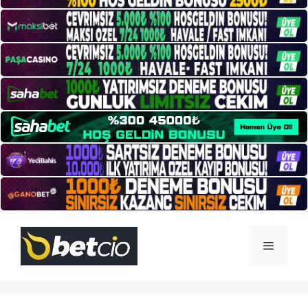
İçeriğe
atla
Menü