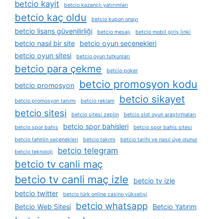
betcio kayit
betcio kazançlı yatırımları
betcio kaç oldu
betcio kupon onayı
betcio lisans güvenilirliği
betcio mesajı
betcio mobil giriş linki
betcio nasıl bir site
betcio oyun seçenekleri
betcio oyun sitesi
betcio oyun tutkunları
betcio para çekme
betcio poker
betcio promosyon kodu
betcio promosyon
betcio sikayet
betcio promosyon tanımı
betcio reklam
betcio sitesi
betcio sitesi zeplin
betcio slot oyun araştırmaları
betcio spor bahisleri
betcio spor bahis
betcio spor bahis sitesi
betcio tahmin seçenekleri
betcio takımı
betcio tarihi ve nasıl üye olunur
betcio telegram
betcio teknoloji
betcio tv canli maç
betcio tv canli maç izle
betcio tv izle
betcio twitter
betcio türk online casino yükselişi
betcio whatsapp
Betcio Web Sitesi
Betcio Yatırım