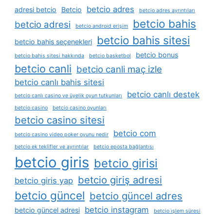
betcio adres
adresi betcio
Betcio
betcio adres ayrıntıları
betcio bahis
betcio adresi
betcio android erişim
betcio bahis sitesi
betcio bahis seçenekleri
betcio bonus
betcio bahis sitesi hakkında
betcio basketbol
betcio canli
betcio canli maç izle
betcio canlı bahis sitesi
betcio canlı destek
betcio canlı casino ve üyelik oyun tutkunları
betcio casino
betcio casino oyunları
betcio casino sitesi
betcio com
betcio casino video poker oyunu nedir
betcio ek teklifler ve ayrıntılar
betcio eposta bağlantısı
betcio giris
betcio girisi
betcio giriş adresi
betcio giris yap
betcio güncel
betcio güncel adres
betcio instagram
betcio güncel adresi
betcio i̇şlem süresi