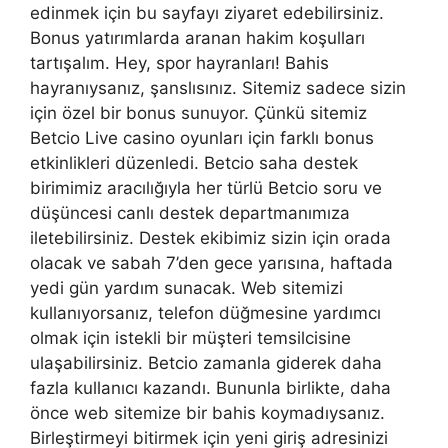
edinmek için bu sayfayı ziyaret edebilirsiniz.
Bonus yatırımlarda aranan hakim koşulları
tartışalım. Hey, spor hayranları! Bahis
hayranıysanız, şanslısınız. Sitemiz sadece sizin
için özel bir bonus sunuyor. Çünkü sitemiz
Betcio Live casino oyunları için farklı bonus
etkinlikleri düzenledi. Betcio saha destek
birimimiz aracılığıyla her türlü Betcio soru ve
düşüncesi canlı destek departmanımıza
iletebilirsiniz. Destek ekibimiz sizin için orada
olacak ve sabah 7’den gece yarısına, haftada
yedi gün yardım sunacak. Web sitemizi
kullanıyorsanız, telefon düğmesine yardımcı
olmak için istekli bir müşteri temsilcisine
ulaşabilirsiniz. Betcio zamanla giderek daha
fazla kullanıcı kazandı. Bununla birlikte, daha
önce web sitemize bir bahis koymadıysanız.
Birleştirmeyi bitirmek için yeni giriş adresinizi