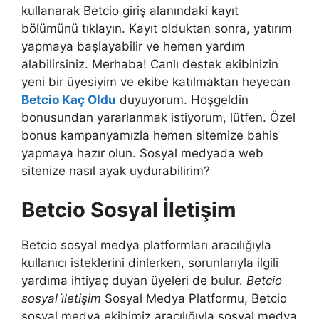
kullanarak Betcio giriş alanındaki kayıt
bölümünü tıklayın. Kayıt olduktan sonra, yatırım
yapmaya başlayabilir ve hemen yardım
alabilirsiniz. Merhaba! Canlı destek ekibinizin
yeni bir üyesiyim ve ekibe katılmaktan heyecan
Betcio Kaç Oldu
duyuyorum. Hoşgeldin
bonusundan yararlanmak istiyorum, lütfen. Özel
bonus kampanyamızla hemen sitemize bahis
yapmaya hazır olun. Sosyal medyada web
sitenize nasıl ayak uydurabilirim?
Betcio Sosyal İletişim
Betcio sosyal medya platformları aracılığıyla
kullanıcı isteklerini dinlerken, sorunlarıyla ilgili
yardıma ihtiyaç duyan üyeleri de bulur.
Betcio
sosyal i̇letişim
Sosyal Medya Platformu, Betcio
sosyal medya ekibimiz aracılığıyla sosyal medya