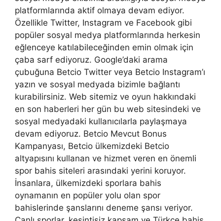
platformlarında aktif olmaya devam ediyor.
Özellikle Twitter, Instagram ve Facebook gibi
popüler sosyal medya platformlarında herkesin
eğlenceye katılabileceğinden emin olmak için
çaba sarf ediyoruz. Google’daki arama
çubuğuna Betcio Twitter veya Betcio Instagram’ı
yazın ve sosyal medyada bizimle bağlantı
kurabilirsiniz. Web sitemiz ve oyun hakkındaki
en son haberleri her gün bu web sitesindeki ve
sosyal medyadaki kullanıcılarla paylaşmaya
devam ediyoruz. Betcio Mevcut Bonus
Kampanyası, Betcio ülkemizdeki Betcio
altyapısını kullanan ve hizmet veren en önemli
spor bahis siteleri arasındaki yerini koruyor.
İnsanlara, ülkemizdeki sporlara bahis
oynamanın en popüler yolu olan spor
bahislerinde şanslarını deneme şansı veriyor.
Canlı sporlar, kesintisiz kapsam ve Türkçe bahis