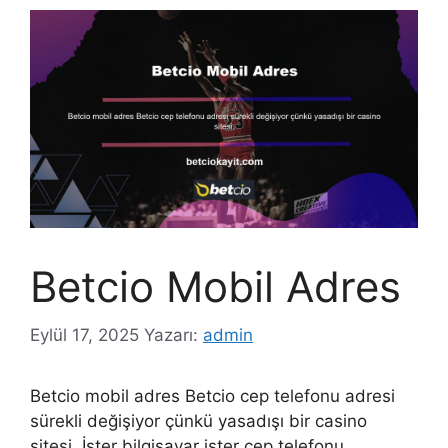
Betcio Mobil Adres
Eylül 17, 2025
Yazarı:
admin
Betcio mobil adres Betcio cep telefonu adresi
sürekli değişiyor çünkü yasadışı bir casino
sitesi. İster bilgisayar ister cep telefonu