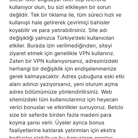
kullanıyor olun, bu sizi etkileyen bir sorun
değildir. Tek bir tıklama ile, tüm süreci hızlı ve
kullanışlı hale getirerek çevrimiçi bahisler
koyabilir ve para yatırabilirsiniz. Site adı
değişikliği yalnızca Türkiye’deki kullanıcıları
etkiler. Burada izin verilmediğinden, siteyi
ziyaret etmek için genellikle VPN kullanırız.
Zaten bir VPN kullanıyorsanız, adresinizdeki
herhangi bir değişiklik için endişelenmenize
gerek kalmayacaktır. Adres çubuğuna eski etki
alanı adınızı yazıyorsanız, yeni oturum açma
adres bölümümüze yönlendirilirsiniz. Web
sitemizdeki tüm kullanıcılarımız için heyecan
verici bonuslar ve etkinlikler sunuyoruz. Betcio
size bir seferde birden fazla madeni para
koyma şansı verir. Üyeler ayrıca bonus
faaliyetlerine katılarak yatırımları için ekstra