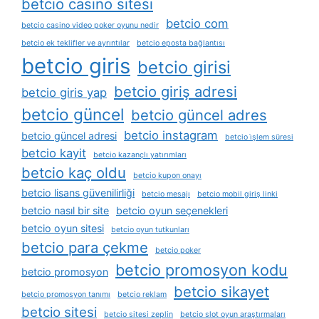
betcio casino sitesi
betcio com
betcio casino video poker oyunu nedir
betcio ek teklifler ve ayrıntılar
betcio eposta bağlantısı
betcio giris
betcio girisi
betcio giriş adresi
betcio giris yap
betcio güncel
betcio güncel adres
betcio instagram
betcio güncel adresi
betcio i̇şlem süresi
betcio kayit
betcio kazançlı yatırımları
betcio kaç oldu
betcio kupon onayı
betcio lisans güvenilirliği
betcio mesajı
betcio mobil giriş linki
betcio nasıl bir site
betcio oyun seçenekleri
betcio oyun sitesi
betcio oyun tutkunları
betcio para çekme
betcio poker
betcio promosyon kodu
betcio promosyon
betcio sikayet
betcio promosyon tanımı
betcio reklam
betcio sitesi
betcio sitesi zeplin
betcio slot oyun araştırmaları