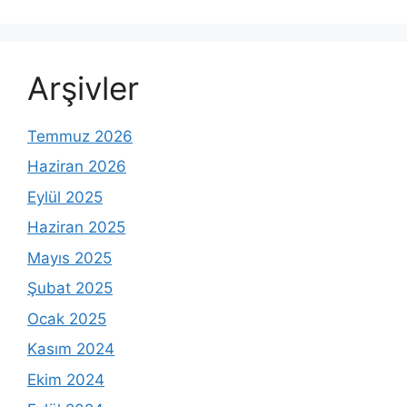
Arşivler
Temmuz 2026
Haziran 2026
Eylül 2025
Haziran 2025
Mayıs 2025
Şubat 2025
Ocak 2025
Kasım 2024
Ekim 2024