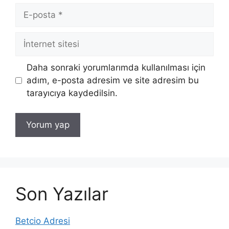
E-
posta
İnternet
sitesi
Daha sonraki yorumlarımda kullanılması için
adım, e-posta adresim ve site adresim bu
tarayıcıya kaydedilsin.
Son Yazılar
Betcio Adresi