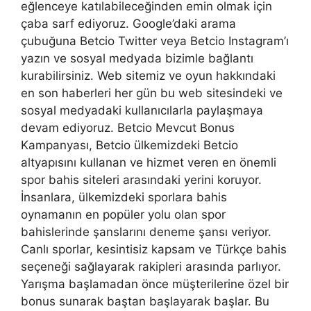
eğlenceye katılabileceğinden emin olmak için
çaba sarf ediyoruz. Google’daki arama
çubuğuna Betcio Twitter veya Betcio Instagram’ı
yazın ve sosyal medyada bizimle bağlantı
kurabilirsiniz. Web sitemiz ve oyun hakkındaki
en son haberleri her gün bu web sitesindeki ve
sosyal medyadaki kullanıcılarla paylaşmaya
devam ediyoruz. Betcio Mevcut Bonus
Kampanyası, Betcio ülkemizdeki Betcio
altyapısını kullanan ve hizmet veren en önemli
spor bahis siteleri arasındaki yerini koruyor.
İnsanlara, ülkemizdeki sporlara bahis
oynamanın en popüler yolu olan spor
bahislerinde şanslarını deneme şansı veriyor.
Canlı sporlar, kesintisiz kapsam ve Türkçe bahis
seçeneği sağlayarak rakipleri arasında parlıyor.
Yarışma başlamadan önce müşterilerine özel bir
bonus sunarak baştan başlayarak başlar. Bu