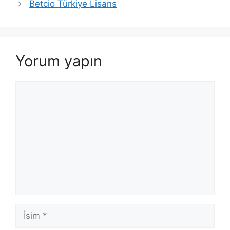
Betcio Türkiye Lisans
Yorum yapın
Yorum
İsim