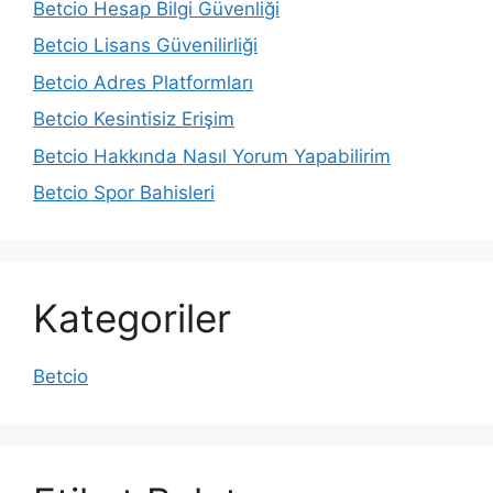
Betcio Hesap Bilgi Güvenliği
Betcio Lisans Güvenilirliği
Betcio Adres Platformları
Betcio Kesintisiz Erişim
Betcio Hakkında Nasıl Yorum Yapabilirim
Betcio Spor Bahisleri
Kategoriler
Betcio