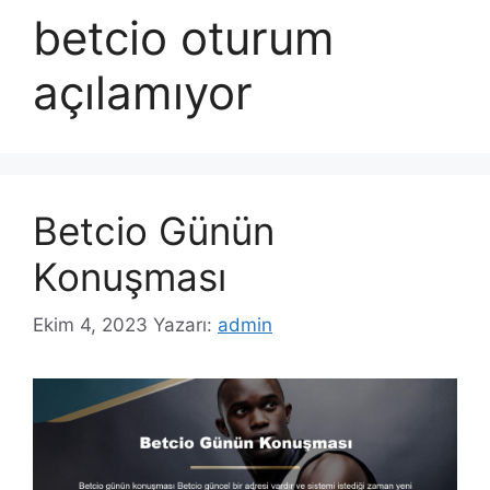
betcio oturum
açılamıyor
Betcio Günün
Konuşması
Ekim 4, 2023
Yazarı:
admin