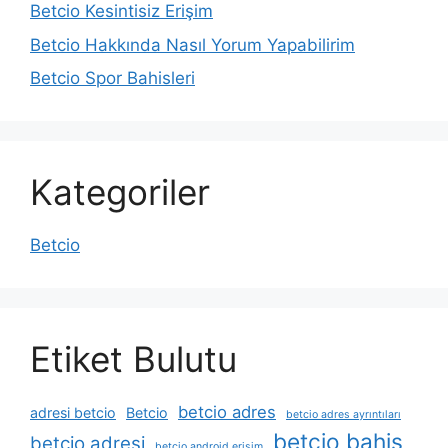
Betcio Kesintisiz Erişim
Betcio Hakkında Nasıl Yorum Yapabilirim
Betcio Spor Bahisleri
Kategoriler
Betcio
Etiket Bulutu
betcio adres
adresi betcio
Betcio
betcio adres ayrıntıları
betcio bahis
betcio adresi
betcio android erişim