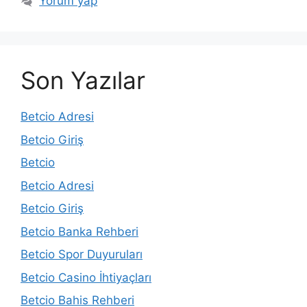
Yorum yap
Son Yazılar
Betcio Adresi
Betcio Giriş
Betcio
Betcio Adresi
Betcio Giriş
Betcio Banka Rehberi
Betcio Spor Duyuruları
Betcio Casino İhtiyaçları
Betcio Bahis Rehberi