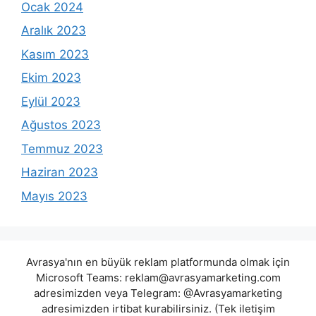
Ocak 2024
Aralık 2023
Kasım 2023
Ekim 2023
Eylül 2023
Ağustos 2023
Temmuz 2023
Haziran 2023
Mayıs 2023
Avrasya'nın en büyük reklam platformunda olmak için
Microsoft Teams:
reklam@avrasyamarketing.com
adresimizden veya Telegram: @Avrasyamarketing
adresimizden irtibat kurabilirsiniz. (Tek iletişim