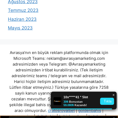
Ağustos 2023
Temmuz 2023
Haziran 2023
Mayıs 2023
Avrasya'nın en büyük reklam platformunda olmak için
Microsoft Teams:
reklam@avrasyamarketing.com
adresimizden veya Telegram: @Avrasyamarketing
adresimizden irtibat kurabilirsiniz. (Tek iletişim
adreslerimiz teams / telegram ve mail adresimizdir.
Harici hiçbir iletişim adresimiz bulunmamaktadır.
Lütfen itibar etmeyiniz.) Türkiye yasalarına göre 7258
sayılı kanun uyarınca yasa dışı bahis oynamanın
cezaları mevcuttur. Şu an bulunduğunuz site hiç bir
şekilde illegal bahis oyunları oynatmıyor ve oynamaya
aracı olmuyordur.
cratosroyalbet
|
goldenbahis
|
gececasino
|
deltabahis
|
bahiskasabası
|
betclass
|