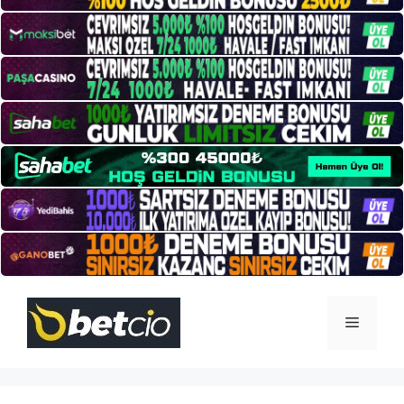
İçeriğe
atla
Menü