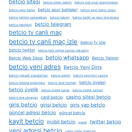
betcio sitesi
betcio sitesi zeplin
betcio slot oyun araştırmaları
betcio spor bahisleri
betcio spor bahis
betcio spor bahis sitesi
betcio tahmin seçenekleri
betcio takımı
betcio tarihi ve nasıl üye olunur
betcio telegram
betcio teknoloji
betcio tv canli maç
betcio tv canli maç izle
betcio tv izle
betcio twitter
betcio türk online casino yükselişi
betcio whatsapp
Betcio Web Sitesi
Betcio Yatırım
betcio yeni adres
Betcio Yeni Giriş
betcio yüksek standartları
betcio zeplin
betcio çevrimiçi casino
betcio üyeleri
betcio ödeme eşleşmesi
betcio özel hizmeti
betcio üyelik
betcio üyelik kaydı
betcio üyelik şartları
casino sitesi betcio
canli betcio
betcio üye olmayan
giris betcio
girisi betcio
giris yap betcio
güncel adresi betcio
güncel betcio
kayit betcio
mobil betcio
twitter betcio
poker
yeni adresi betcio
yeni giris betcio