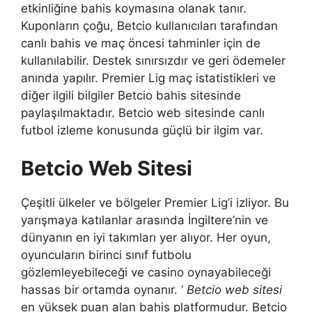
etkinliğine bahis koymasına olanak tanır.
Kuponların çoğu, Betcio kullanıcıları tarafından
canlı bahis ve maç öncesi tahminler için de
kullanılabilir. Destek sınırsızdır ve geri ödemeler
anında yapılır. Premier Lig maç istatistikleri ve
diğer ilgili bilgiler Betcio bahis sitesinde
paylaşılmaktadır. Betcio web sitesinde canlı
futbol izleme konusunda güçlü bir ilgim var.
Betcio Web Sitesi
Çeşitli ülkeler ve bölgeler Premier Lig’i izliyor. Bu
yarışmaya katılanlar arasında İngiltere’nin ve
dünyanın en iyi takımları yer alıyor. Her oyun,
oyuncuların birinci sınıf futbolu
gözlemleyebileceği ve casino oynayabileceği
hassas bir ortamda oynanır. ‘
Betcio web sitesi
en yüksek puan alan bahis platformudur. Betcio