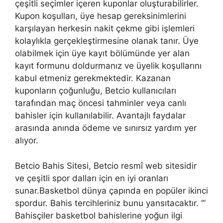
çeşitli seçimler içeren kuponlar oluşturabilirler.
Kupon koşulları, üye hesap gereksinimlerini
karşılayan herkesin nakit çekme gibi işlemleri
kolaylıkla gerçekleştirmesine olanak tanır. Üye
olabilmek için üye kayıt bölümünde yer alan
kayıt formunu doldurmanız ve üyelik koşullarını
kabul etmeniz gerekmektedir. Kazanan
kuponların çoğunluğu, Betcio kullanıcıları
tarafından maç öncesi tahminler veya canlı
bahisler için kullanılabilir. Avantajlı faydalar
arasında anında ödeme ve sınırsız yardım yer
alıyor.
Betcio Bahis Sitesi, Betcio resmî web sitesidir
ve çeşitli spor dalları için en iyi oranları
sunar.Basketbol dünya çapında en popüler ikinci
spordur. Bahis tercihleriniz bunu yansıtacaktır. ‘”
Bahisçiler basketbol bahislerine yoğun ilgi