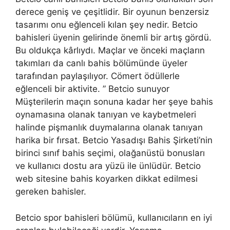
derece geniş ve çeşitlidir. Bir oyunun benzersiz
tasarımı onu eğlenceli kılan şey nedir. Betcio
bahisleri üyenin gelirinde önemli bir artış gördü.
Bu oldukça kârlıydı. Maçlar ve önceki maçların
takımları da canlı bahis bölümünde üyeler
tarafından paylaşılıyor. Cömert ödüllerle
eğlenceli bir aktivite. ” Betcio sunuyor
Müşterilerin maçın sonuna kadar her şeye bahis
oynamasına olanak tanıyan ve kaybetmeleri
halinde pişmanlık duymalarına olanak tanıyan
harika bir fırsat. Betcio Yasadışı Bahis Şirketi’nin
birinci sınıf bahis seçimi, olağanüstü bonusları
ve kullanıcı dostu ara yüzü ile ünlüdür. Betcio
web sitesine bahis koyarken dikkat edilmesi
gereken bahisler.
Betcio spor bahisleri bölümü, kullanıcıların en iyi