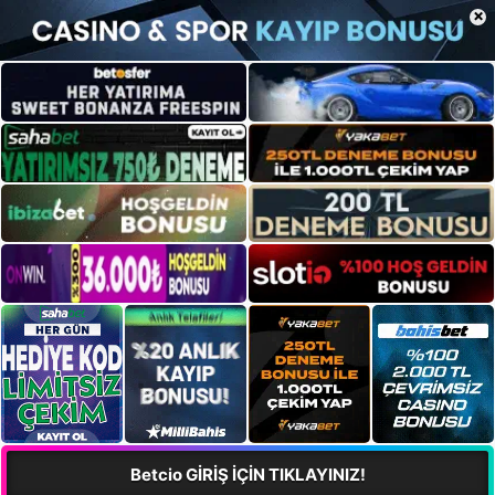
×
Betcio GİRİŞ İÇİN TIKLAYINIZ!