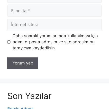
E-
posta
İnternet
sitesi
Daha sonraki yorumlarımda kullanılması için
adım, e-posta adresim ve site adresim bu
tarayıcıya kaydedilsin.
Son Yazılar
Betcio Adresi