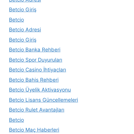
Betcio Giriş
Betcio
Betcio Adresi
Betcio Giriş
Betcio Banka Rehberi
Betcio Spor Duyuruları
Betcio Casino İhtiyaçları
Betcio Bahis Rehberi
Betcio Üyelik Aktivasyonu
Betcio Lisans Güncellemeleri
Betcio Rulet Avantajları
Betcio
Betcio Maç Haberleri