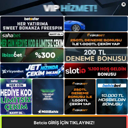
×
Betcio GİRİŞ İÇİN TIKLAYINIZ!