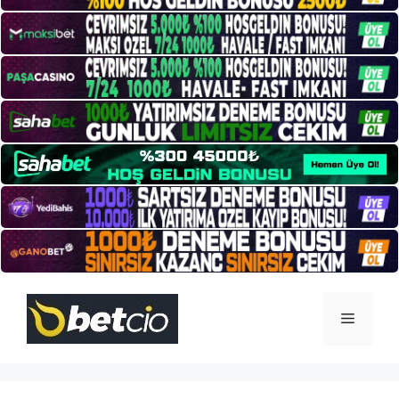
İçeriğe
atla
Menü