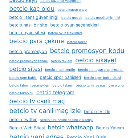
betcio kayit
betcio kazançlı yatırımları
betcio kaç oldu
betcio kupon onayı
betcio lisans güvenilirliği
betcio mesajı
betcio mobil giriş linki
betcio nasıl bir site
betcio oyun seçenekleri
betcio oyun sitesi
betcio oyun tutkunları
betcio para çekme
betcio poker
betcio promosyon kodu
betcio promosyon
betcio sikayet
betcio promosyon tanımı
betcio reklam
betcio sitesi
betcio sitesi zeplin
betcio slot oyun araştırmaları
betcio spor bahisleri
betcio spor bahis
betcio spor bahis sitesi
betcio tahmin seçenekleri
betcio takımı
betcio tarihi ve nasıl üye olunur
betcio telegram
betcio teknoloji
betcio tv canli maç
betcio tv canli maç izle
betcio tv izle
betcio twitter
betcio türk online casino yükselişi
betcio whatsapp
Betcio Web Sitesi
Betcio Yatırım
betcio yeni adres
Betcio Yeni Giriş