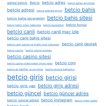
betcio adres
adresi betcio
Betcio
betcio adres ayrıntıları
betcio bahis
betcio adresi
betcio android erişim
betcio bahis sitesi
betcio bahis seçenekleri
betcio bonus
betcio bahis sitesi hakkında
betcio basketbol
betcio canli
betcio canli maç izle
betcio canlı bahis sitesi
betcio canlı destek
betcio canlı casino ve üyelik oyun tutkunları
betcio casino
betcio casino oyunları
betcio casino sitesi
betcio com
betcio casino video poker oyunu nedir
betcio ek teklifler ve ayrıntılar
betcio eposta bağlantısı
betcio giris
betcio girisi
betcio giriş adresi
betcio giris yap
betcio güncel
betcio güncel adres
betcio instagram
betcio güncel adresi
betcio i̇şlem süresi