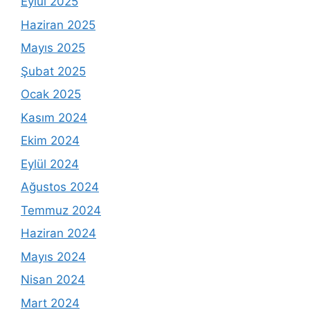
Eylül 2025
Haziran 2025
Mayıs 2025
Şubat 2025
Ocak 2025
Kasım 2024
Ekim 2024
Eylül 2024
Ağustos 2024
Temmuz 2024
Haziran 2024
Mayıs 2024
Nisan 2024
Mart 2024