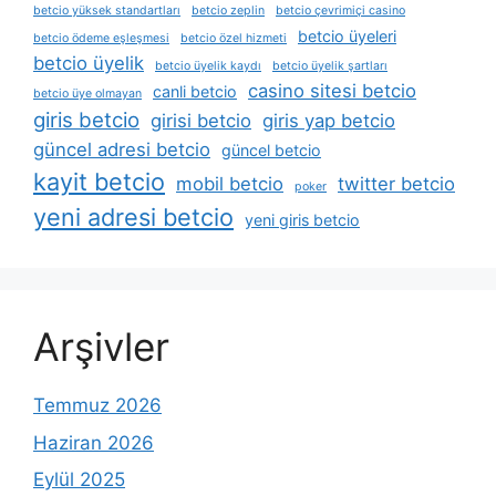
betcio yüksek standartları
betcio zeplin
betcio çevrimiçi casino
betcio üyeleri
betcio ödeme eşleşmesi
betcio özel hizmeti
betcio üyelik
betcio üyelik kaydı
betcio üyelik şartları
casino sitesi betcio
canli betcio
betcio üye olmayan
giris betcio
girisi betcio
giris yap betcio
güncel adresi betcio
güncel betcio
kayit betcio
mobil betcio
twitter betcio
poker
yeni adresi betcio
yeni giris betcio
Arşivler
Temmuz 2026
Haziran 2026
Eylül 2025