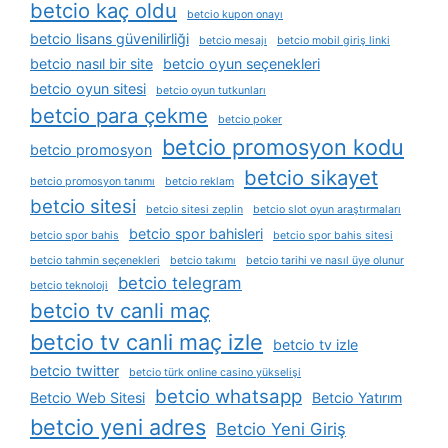
betcio kaç oldu
betcio kupon onayı
betcio lisans güvenilirliği
betcio mesajı
betcio mobil giriş linki
betcio nasıl bir site
betcio oyun seçenekleri
betcio oyun sitesi
betcio oyun tutkunları
betcio para çekme
betcio poker
betcio promosyon kodu
betcio promosyon
betcio sikayet
betcio promosyon tanımı
betcio reklam
betcio sitesi
betcio sitesi zeplin
betcio slot oyun araştırmaları
betcio spor bahisleri
betcio spor bahis
betcio spor bahis sitesi
betcio tahmin seçenekleri
betcio takımı
betcio tarihi ve nasıl üye olunur
betcio telegram
betcio teknoloji
betcio tv canli maç
betcio tv canli maç izle
betcio tv izle
betcio twitter
betcio türk online casino yükselişi
betcio whatsapp
Betcio Web Sitesi
Betcio Yatırım
betcio yeni adres
Betcio Yeni Giriş