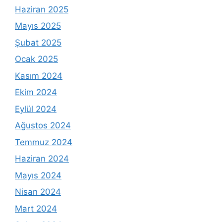
Haziran 2025
Mayıs 2025
Şubat 2025
Ocak 2025
Kasım 2024
Ekim 2024
Eylül 2024
Ağustos 2024
Temmuz 2024
Haziran 2024
Mayıs 2024
Nisan 2024
Mart 2024