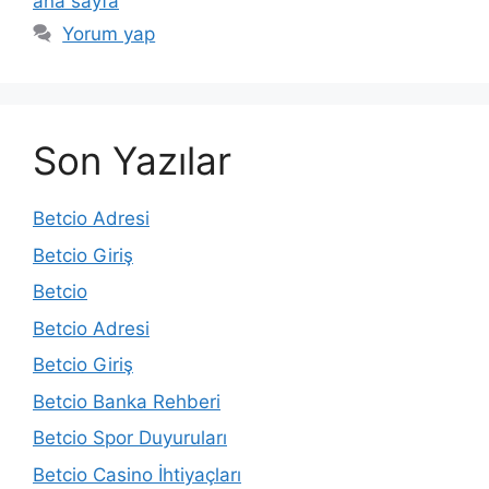
ana sayfa
Yorum yap
Son Yazılar
Betcio Adresi
Betcio Giriş
Betcio
Betcio Adresi
Betcio Giriş
Betcio Banka Rehberi
Betcio Spor Duyuruları
Betcio Casino İhtiyaçları