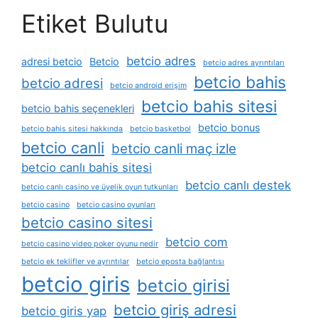
Etiket Bulutu
betcio adres
adresi betcio
Betcio
betcio adres ayrıntıları
betcio bahis
betcio adresi
betcio android erişim
betcio bahis sitesi
betcio bahis seçenekleri
betcio bonus
betcio bahis sitesi hakkında
betcio basketbol
betcio canli
betcio canli maç izle
betcio canlı bahis sitesi
betcio canlı destek
betcio canlı casino ve üyelik oyun tutkunları
betcio casino
betcio casino oyunları
betcio casino sitesi
betcio com
betcio casino video poker oyunu nedir
betcio ek teklifler ve ayrıntılar
betcio eposta bağlantısı
betcio giris
betcio girisi
betcio giriş adresi
betcio giris yap