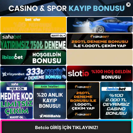
×
Betcio GİRİŞ İÇİN TIKLAYINIZ!