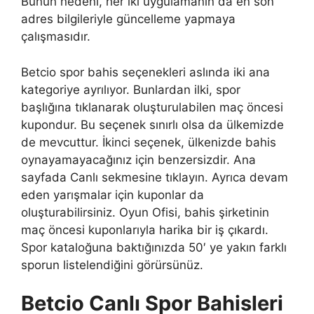
Bunun nedeni, her iki uygulamanın da en son
adres bilgileriyle güncelleme yapmaya
çalışmasıdır.
Betcio spor bahis seçenekleri aslında iki ana
kategoriye ayrılıyor. Bunlardan ilki, spor
başlığına tıklanarak oluşturulabilen maç öncesi
kupondur. Bu seçenek sınırlı olsa da ülkemizde
de mevcuttur. İkinci seçenek, ülkenizde bahis
oynayamayacağınız için benzersizdir. Ana
sayfada Canlı sekmesine tıklayın. Ayrıca devam
eden yarışmalar için kuponlar da
oluşturabilirsiniz. Oyun Ofisi, bahis şirketinin
maç öncesi kuponlarıyla harika bir iş çıkardı.
Spor kataloğuna baktığınızda 50′ ye yakın farklı
sporun listelendiğini görürsünüz.
Betcio Canlı Spor Bahisleri