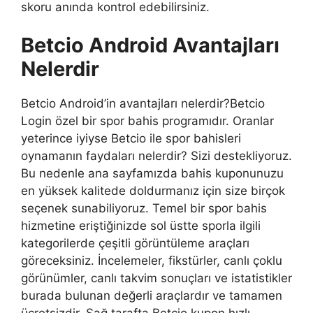
skoru anında kontrol edebilirsiniz.
Betcio Android Avantajları
Nelerdir
Betcio Android’in avantajları nelerdir?Betcio
Login özel bir spor bahis programıdır. Oranlar
yeterince iyiyse Betcio ile spor bahisleri
oynamanın faydaları nelerdir? Sizi destekliyoruz.
Bu nedenle ana sayfamızda bahis kuponunuzu
en yüksek kalitede doldurmanız için size birçok
seçenek sunabiliyoruz. Temel bir spor bahis
hizmetine eriştiğinizde sol üstte sporla ilgili
kategorilerde çeşitli görüntüleme araçları
göreceksiniz. İncelemeler, fikstürler, canlı çoklu
görünümler, canlı takvim sonuçları ve istatistikler
burada bulunan değerli araçlardır ve tamamen