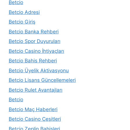
Betcio
Betcio Adresi
Betcio Giriş
Betcio Banka Rehberi
Betcio Spor Duyuruları
Betcio Casino İhtiyaçları
Betcio Bahis Rehberi
Betcio Üyelik Aktivasyonu
Betcio Lisans Güncellemeleri
Betcio Rulet Avantajları
Betcio
Betcio Maç Haberleri
Betcio Casino Çeşitleri
Betcio Zeplin Bahisleri