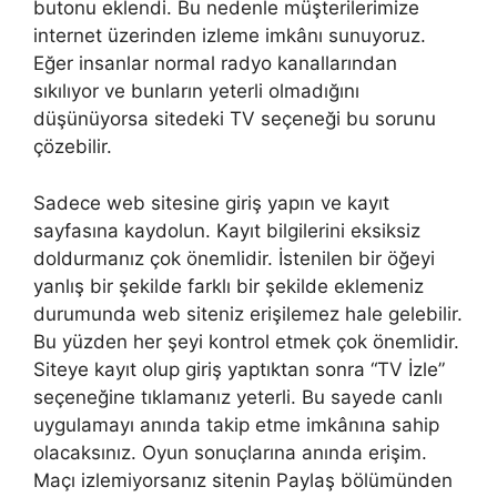
butonu eklendi. Bu nedenle müşterilerimize
internet üzerinden izleme imkânı sunuyoruz.
Eğer insanlar normal radyo kanallarından
sıkılıyor ve bunların yeterli olmadığını
düşünüyorsa sitedeki TV seçeneği bu sorunu
çözebilir.
Sadece web sitesine giriş yapın ve kayıt
sayfasına kaydolun. Kayıt bilgilerini eksiksiz
doldurmanız çok önemlidir. İstenilen bir öğeyi
yanlış bir şekilde farklı bir şekilde eklemeniz
durumunda web siteniz erişilemez hale gelebilir.
Bu yüzden her şeyi kontrol etmek çok önemlidir.
Siteye kayıt olup giriş yaptıktan sonra “TV İzle”
seçeneğine tıklamanız yeterli. Bu sayede canlı
uygulamayı anında takip etme imkânına sahip
olacaksınız. Oyun sonuçlarına anında erişim.
Maçı izlemiyorsanız sitenin Paylaş bölümünden