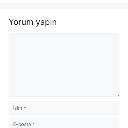
Yorum yapın
Yorum
İsim
E-
posta