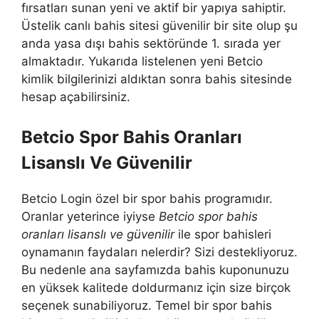
fırsatları sunan yeni ve aktif bir yapıya sahiptir.
Üstelik canlı bahis sitesi güvenilir bir site olup şu
anda yasa dışı bahis sektöründe 1. sırada yer
almaktadır. Yukarıda listelenen yeni Betcio
kimlik bilgilerinizi aldıktan sonra bahis sitesinde
hesap açabilirsiniz.
Betcio Spor Bahis Oranları
Lisanslı Ve Güvenilir
Betcio Login özel bir spor bahis programıdır.
Oranlar yeterince iyiyse
Betcio spor bahis
oranları lisanslı ve güvenilir
ile spor bahisleri
oynamanın faydaları nelerdir? Sizi destekliyoruz.
Bu nedenle ana sayfamızda bahis kuponunuzu
en yüksek kalitede doldurmanız için size birçok
seçenek sunabiliyoruz. Temel bir spor bahis