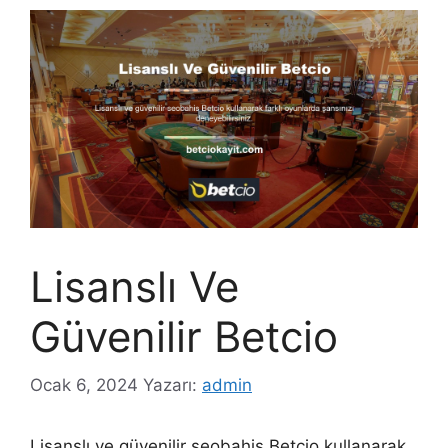
Lisanslı Ve
Güvenilir Betcio
Ocak 6, 2024
Yazarı:
admin
Lisanslı ve güvenilir seobahis Betcio kullanarak