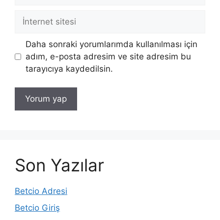
İnternet
sitesi
Daha sonraki yorumlarımda kullanılması için
adım, e-posta adresim ve site adresim bu
tarayıcıya kaydedilsin.
Son Yazılar
Betcio Adresi
Betcio Giriş