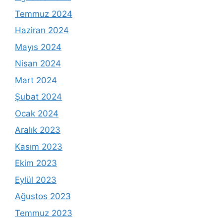
Temmuz 2024
Haziran 2024
Mayıs 2024
Nisan 2024
Mart 2024
Şubat 2024
Ocak 2024
Aralık 2023
Kasım 2023
Ekim 2023
Eylül 2023
Ağustos 2023
Temmuz 2023