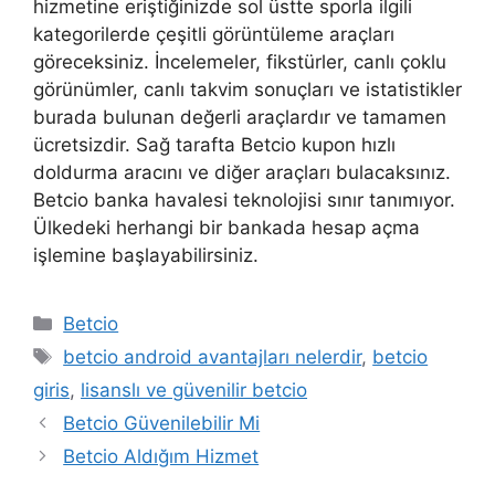
hizmetine eriştiğinizde sol üstte sporla ilgili
kategorilerde çeşitli görüntüleme araçları
göreceksiniz. İncelemeler, fikstürler, canlı çoklu
görünümler, canlı takvim sonuçları ve istatistikler
burada bulunan değerli araçlardır ve tamamen
ücretsizdir. Sağ tarafta Betcio kupon hızlı
doldurma aracını ve diğer araçları bulacaksınız.
Betcio banka havalesi teknolojisi sınır tanımıyor.
Ülkedeki herhangi bir bankada hesap açma
işlemine başlayabilirsiniz.
Kategoriler
Betcio
Etiketler
betcio android avantajları nelerdir
,
betcio
giris
,
lisanslı ve güvenilir betcio
Betcio Güvenilebilir Mi
Betcio Aldığım Hizmet