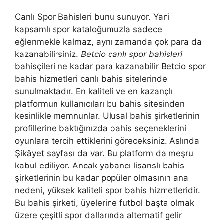
Canlı Spor Bahisleri bunu sunuyor. Yani
kapsamlı spor kataloğumuzla sadece
eğlenmekle kalmaz, aynı zamanda çok para da
kazanabilirsiniz.
Betcio canlı spor bahisleri
bahisçileri ne kadar para kazanabilir Betcio spor
bahis hizmetleri canlı bahis sitelerinde
sunulmaktadır. En kaliteli ve en kazançlı
platformun kullanıcıları bu bahis sitesinden
kesinlikle memnunlar. Ulusal bahis şirketlerinin
profillerine baktığınızda bahis seçeneklerini
oyunlara tercih ettiklerini göreceksiniz. Aslında
Şikâyet sayfası da var. Bu platform da meşru
kabul ediliyor. Ancak yabancı lisanslı bahis
şirketlerinin bu kadar popüler olmasının ana
nedeni, yüksek kaliteli spor bahis hizmetleridir.
Bu bahis şirketi, üyelerine futbol başta olmak
üzere çeşitli spor dallarında alternatif gelir