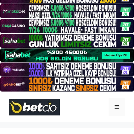
İçeriğe
atla
Menü