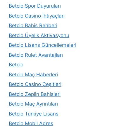
Betcio Spor Duyuruları
Betcio Casino İhtiyaçları
Betcio Bahis Rehberi
Betcio Üyelik Aktivasyonu
Betcio Lisans Güncellemeleri
Betcio Rulet Avantajları
Betcio
Betcio Maç Haberleri
Betcio Casino Çeşitleri
Betcio Zeplin Bahisleri
Betcio Maç Ayrıntıları
Betcio Türkiye Lisans
Betcio Mobil Adres