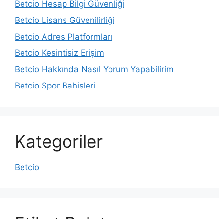
Betcio Hesap Bilgi Güvenliği
Betcio Lisans Güvenilirliği
Betcio Adres Platformları
Betcio Kesintisiz Erişim
Betcio Hakkında Nasıl Yorum Yapabilirim
Betcio Spor Bahisleri
Kategoriler
Betcio