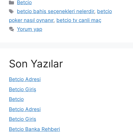
Kategoriler
Betcio
Etiketler
betcio bahis seçenekleri nelerdir
,
betcio
poker nasıl oynanır
,
betcio tv canli maç
Yorum yap
Son Yazılar
Betcio Adresi
Betcio Giriş
Betcio
Betcio Adresi
Betcio Giriş
Betcio Banka Rehberi