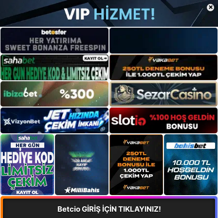
×
Betcio GİRİŞ İÇİN TIKLAYINIZ!