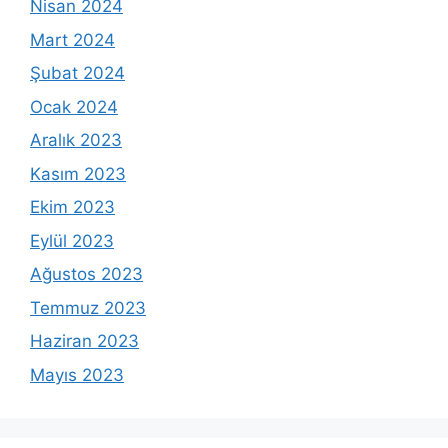
Nisan 2024
Mart 2024
Şubat 2024
Ocak 2024
Aralık 2023
Kasım 2023
Ekim 2023
Eylül 2023
Ağustos 2023
Temmuz 2023
Haziran 2023
Mayıs 2023