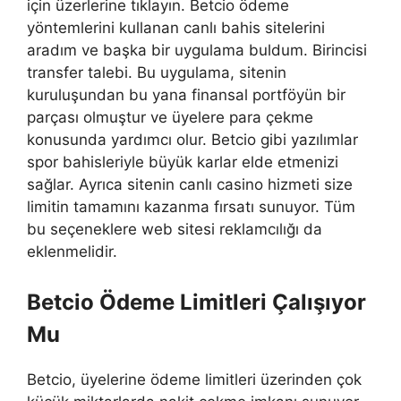
için üzerlerine tıklayın. Betcio ödeme
yöntemlerini kullanan canlı bahis sitelerini
aradım ve başka bir uygulama buldum. Birincisi
transfer talebi. Bu uygulama, sitenin
kuruluşundan bu yana finansal portföyün bir
parçası olmuştur ve üyelere para çekme
konusunda yardımcı olur. Betcio gibi yazılımlar
spor bahisleriyle büyük karlar elde etmenizi
sağlar. Ayrıca sitenin canlı casino hizmeti size
limitin tamamını kazanma fırsatı sunuyor. Tüm
bu seçeneklere web sitesi reklamcılığı da
eklenmelidir.
Betcio Ödeme Limitleri Çalışıyor
Mu
Betcio, üyelerine ödeme limitleri üzerinden çok