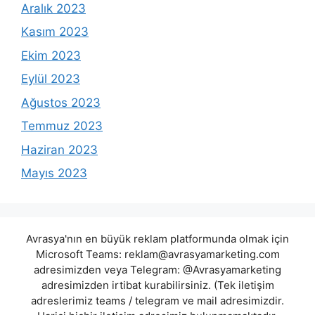
Aralık 2023
Kasım 2023
Ekim 2023
Eylül 2023
Ağustos 2023
Temmuz 2023
Haziran 2023
Mayıs 2023
Avrasya'nın en büyük reklam platformunda olmak için
Microsoft Teams:
reklam@avrasyamarketing.com
adresimizden veya Telegram: @Avrasyamarketing
adresimizden irtibat kurabilirsiniz. (Tek iletişim
adreslerimiz teams / telegram ve mail adresimizdir.