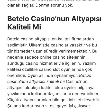
olanak sağlar. Donma sorunu yok.
Betcio Casino’nun Altyapısı
Kaliteli Mi
Betcio casino altyapısı en kaliteli firmalardan
seçilmiştir. Ülkemizde casinolar yasaktır ve bu
tür hizmetler uzun süredir verilmemektedir. Bu
nedenle sadece online casino sitelerinin
sunduğu casino hizmetleriyle ilgilenin. Yazılım
kalitesi özellikle casino slot oyunlarında çok
önemlidir. Oyun aslında oynanmıyor.
Betcio
casino’nun altyapısı kaliteli mi
Casino’nun
altyapısı oldukça kaliteli olup üyeler bilgisayar
yazılımlarını kullanarak şanslarını deneyebilirler.
Küçük altyapı sorunları bile gelirinizi etkileyebilir.
Şu ana kadar oyun sitesi gayet iyi çalışıyor.