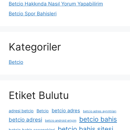
Betcio Hakkında Nasıl Yorum Yapabilirim
Betcio Spor Bahisleri
Kategoriler
Betcio
Etiket Bulutu
betcio adres
adresi betcio
Betcio
betcio adres ayrıntıları
betcio bahis
betcio adresi
betcio android erişim
betcio bahis sitesi
betcio bahis seçenekleri