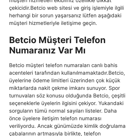
müşteri hizmetleri ekibimiz özellikle dikkat
çekicidir.Betcio web sitesi ve giriş işlemiyle ilgili
herhangi bir sorun yaşarsanız lütfen aşağıdaki
müşteri hizmetleriyle iletişime geçin.
Betcio Müşteri Telefon
Numaranız Var Mı
Betcio müşteri telefon numaraları canlı bahis
acenteleri tarafından kullanılmamaktadır.Betcio,
üyelerine ödeme limitleri üzerinden çok küçük
miktarlarda nakit çekme imkanı sunuyor. Spor
turnuvaları söz konusu olduğunda Betcio, çeşitli
seçeneklerle üyelerin ilgisini çekiyor. Yukarıdaki
sorguların tümü normal sayıları listeler. Daha
önce üyelere iletişim telefon numarası
veriliyordu. Ancak günümüzde kimlik doğrulama
çabalarının artmasıyla birlikte, telefon