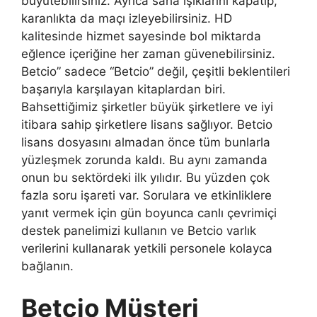
büyütebilirsiniz. Ayrıca saha ışıklarını kapatıp,
karanlıkta da maçı izleyebilirsiniz. HD
kalitesinde hizmet sayesinde bol miktarda
eğlence içeriğine her zaman güvenebilirsiniz.
Betcio” sadece “Betcio” değil, çeşitli beklentileri
başarıyla karşılayan kitaplardan biri.
Bahsettiğimiz şirketler büyük şirketlere ve iyi
itibara sahip şirketlere lisans sağlıyor. Betcio
lisans dosyasını almadan önce tüm bunlarla
yüzleşmek zorunda kaldı. Bu aynı zamanda
onun bu sektördeki ilk yılıdır. Bu yüzden çok
fazla soru işareti var. Sorulara ve etkinliklere
yanıt vermek için gün boyunca canlı çevrimiçi
destek panelimizi kullanın ve Betcio varlık
verilerini kullanarak yetkili personele kolayca
bağlanın.
Betcio Müşteri