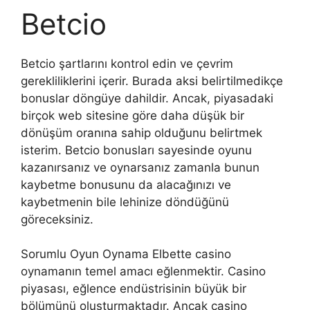
Betcio
Betcio şartlarını kontrol edin ve çevrim
gerekliliklerini içerir. Burada aksi belirtilmedikçe
bonuslar döngüye dahildir. Ancak, piyasadaki
birçok web sitesine göre daha düşük bir
dönüşüm oranına sahip olduğunu belirtmek
isterim. Betcio bonusları sayesinde oyunu
kazanırsanız ve oynarsanız zamanla bunun
kaybetme bonusunu da alacağınızı ve
kaybetmenin bile lehinize döndüğünü
göreceksiniz.
Sorumlu Oyun Oynama Elbette casino
oynamanın temel amacı eğlenmektir. Casino
piyasası, eğlence endüstrisinin büyük bir
bölümünü oluşturmaktadır. Ancak casino