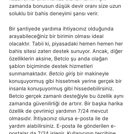
zamanda bonusun düşük devir oranı size uzun
soluklu bir bahis deneyimi şansı verir.
Bir şantiyede yardıma ihtiyacınız olduğunda
arayabileceğiniz bir birimin olması ideal
olacaktır. Tabii ki, piyasadaki hemen hemen her
bahis sitesi zaten destek sunuyor. Ancak, diğer
özelliklerin aksine, Betcio şu anda olağan
şablon biçiminde destek hizmetleri
sunmamaktadır.
Betcio giriş
bir makineyle
konuşuyormuş gibi hissetmek yerine gerçek bir
insanla konuşuyormuş gibi hissedebilirsiniz.
Betcio gerçek zamanlı desteğiyle bu özellik aynı
zamanda güvenilirliği de artırır. Bir başka harika
özellik de çevrimiçi yardımın 7/24 mevcut
olmasıdır. İhtiyacınız olursa e-posta ile de
yardım alabilirsiniz. E-posta ile gönderilen e-
postalar da 7/24 işlenir. Kullanıcının tercihine