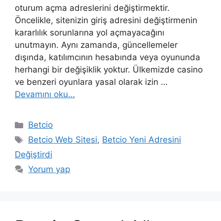
oturum açma adreslerini değiştirmektir.
Öncelikle, sitenizin giriş adresini değiştirmenin
kararlılık sorunlarına yol açmayacağını
unutmayın. Aynı zamanda, güncellemeler
dışında, katılımcının hesabında veya oyununda
herhangi bir değişiklik yoktur. Ülkemizde casino
ve benzeri oyunlara yasal olarak izin …
Devamını oku…
Kategoriler
Betcio
Etiketler
Betcio Web Sitesi
,
Betcio Yeni Adresini
Değiştirdi
Yorum yap