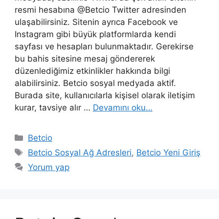
resmi hesabına @Betcio Twitter adresinden
ulaşabilirsiniz. Sitenin ayrıca Facebook ve
Instagram gibi büyük platformlarda kendi
sayfası ve hesapları bulunmaktadır. Gerekirse
bu bahis sitesine mesaj göndererek
düzenlediğimiz etkinlikler hakkında bilgi
alabilirsiniz. Betcio sosyal medyada aktif.
Burada site, kullanıcılarla kişisel olarak iletişim
kurar, tavsiye alır …
Devamını oku…
Kategoriler
Betcio
Etiketler
Betcio Sosyal Ağ Adresleri
,
Betcio Yeni Giriş
Yorum yap