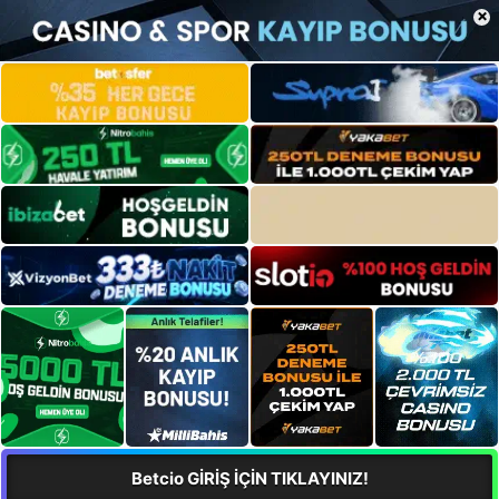
×
Betcio GİRİŞ İÇİN TIKLAYINIZ!