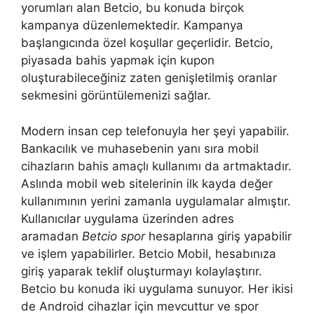
yorumları alan Betcio, bu konuda birçok
kampanya düzenlemektedir. Kampanya
başlangıcında özel koşullar geçerlidir. Betcio,
piyasada bahis yapmak için kupon
oluşturabileceğiniz zaten genişletilmiş oranlar
sekmesini görüntülemenizi sağlar.
Modern insan cep telefonuyla her şeyi yapabilir.
Bankacılık ve muhasebenin yanı sıra mobil
cihazların bahis amaçlı kullanımı da artmaktadır.
Aslında mobil web sitelerinin ilk kayda değer
kullanımının yerini zamanla uygulamalar almıştır.
Kullanıcılar uygulama üzerinden adres
aramadan
Betcio spor
hesaplarına giriş yapabilir
ve işlem yapabilirler. Betcio Mobil, hesabınıza
giriş yaparak teklif oluşturmayı kolaylaştırır.
Betcio bu konuda iki uygulama sunuyor. Her ikisi
de Android cihazlar için mevcuttur ve spor