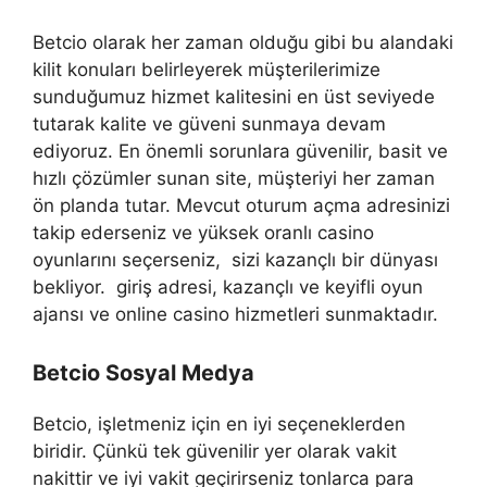
Betcio olarak her zaman olduğu gibi bu alandaki
kilit konuları belirleyerek müşterilerimize
sunduğumuz hizmet kalitesini en üst seviyede
tutarak kalite ve güveni sunmaya devam
ediyoruz. En önemli sorunlara güvenilir, basit ve
hızlı çözümler sunan site, müşteriyi her zaman
ön planda tutar. Mevcut oturum açma adresinizi
takip ederseniz ve yüksek oranlı casino
oyunlarını seçerseniz, sizi kazançlı bir dünyası
bekliyor. giriş adresi, kazançlı ve keyifli oyun
ajansı ve online casino hizmetleri sunmaktadır.
Betcio Sosyal Medya
Betcio, işletmeniz için en iyi seçeneklerden
biridir. Çünkü tek güvenilir yer olarak vakit
nakittir ve iyi vakit geçirirseniz tonlarca para