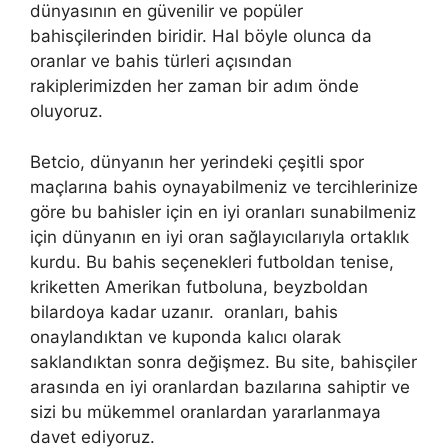
dünyasının en güvenilir ve popüler
bahisçilerinden biridir. Hal böyle olunca da
oranlar ve bahis türleri açısından
rakiplerimizden her zaman bir adım önde
oluyoruz.
Betcio, dünyanın her yerindeki çeşitli spor
maçlarına bahis oynayabilmeniz ve tercihlerinize
göre bu bahisler için en iyi oranları sunabilmeniz
için dünyanın en iyi oran sağlayıcılarıyla ortaklık
kurdu. Bu bahis seçenekleri futboldan tenise,
kriketten Amerikan futboluna, beyzboldan
bilardoya kadar uzanır. oranları, bahis
onaylandıktan ve kuponda kalıcı olarak
saklandıktan sonra değişmez. Bu site, bahisçiler
arasında en iyi oranlardan bazılarına sahiptir ve
sizi bu mükemmel oranlardan yararlanmaya
davet ediyoruz.