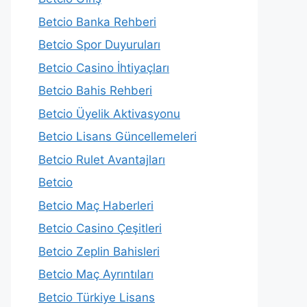
Betcio Banka Rehberi
Betcio Spor Duyuruları
Betcio Casino İhtiyaçları
Betcio Bahis Rehberi
Betcio Üyelik Aktivasyonu
Betcio Lisans Güncellemeleri
Betcio Rulet Avantajları
Betcio
Betcio Maç Haberleri
Betcio Casino Çeşitleri
Betcio Zeplin Bahisleri
Betcio Maç Ayrıntıları
Betcio Türkiye Lisans