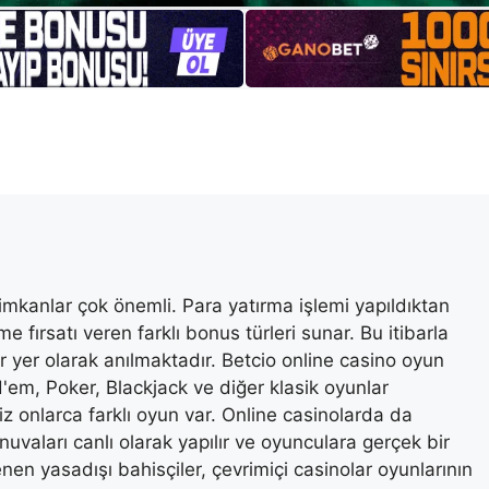
imkanlar çok önemli. Para yatırma işlemi yapıldıktan
fırsatı veren farklı bonus türleri sunar. Bu itibarla
bir yer olarak anılmaktadır. Betcio online casino oyun
'em, Poker, Blackjack ve diğer klasik oyunlar
iz onlarca farklı oyun var. Online casinolarda da
uvaları canlı olarak yapılır ve oyunculara gerçek bir
nen yasadışı bahisçiler, çevrimiçi casinolar oyunlarının