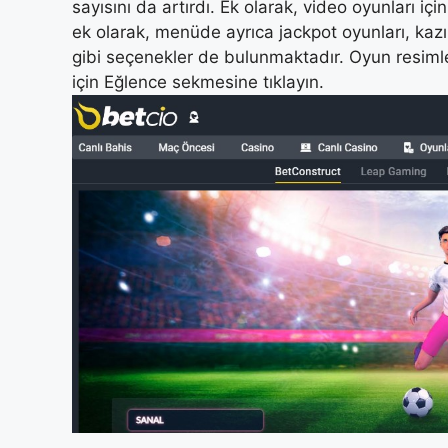
sayısını da artırdı. Ek olarak, video oyunları iç
ek olarak, menüde ayrıca jackpot oyunları, kazı
gibi seçenekler de bulunmaktadır. Oyun resimle
için Eğlence sekmesine tıklayın.