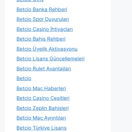
Betcio Banka Rehberi
Betcio Spor Duyuruları
Betcio Casino İhtiyaçları
Betcio Bahis Rehberi
Betcio Üyelik Aktivasyonu
Betcio Lisans Güncellemeleri
Betcio Rulet Avantajları
Betcio
Betcio Maç Haberleri
Betcio Casino Çeşitleri
Betcio Zeplin Bahisleri
Betcio Maç Ayrıntıları
Betcio Türkiye Lisans