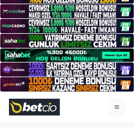
İçeriğe
atla
Menü