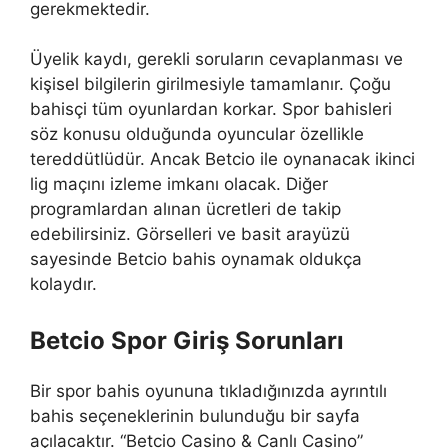
gerekmektedir.
Üyelik kaydı, gerekli soruların cevaplanması ve
kişisel bilgilerin girilmesiyle tamamlanır. Çoğu
bahisçi tüm oyunlardan korkar. Spor bahisleri
söz konusu olduğunda oyuncular özellikle
tereddütlüdür. Ancak Betcio ile oynanacak ikinci
lig maçını izleme imkanı olacak. Diğer
programlardan alınan ücretleri de takip
edebilirsiniz. Görselleri ve basit arayüzü
sayesinde Betcio bahis oynamak oldukça
kolaydır.
Betcio Spor Giriş Sorunları
Bir spor bahis oyununa tıkladığınızda ayrıntılı
bahis seçeneklerinin bulunduğu bir sayfa
açılacaktır. “Betcio Casino & Canlı Casino”