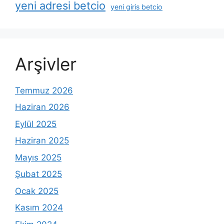
yeni adresi betcio
yeni giris betcio
Arşivler
Temmuz 2026
Haziran 2026
Eylül 2025
Haziran 2025
Mayıs 2025
Şubat 2025
Ocak 2025
Kasım 2024