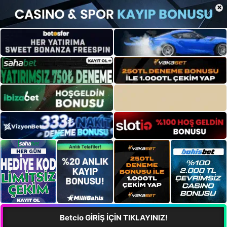
×
Betcio GİRİŞ İÇİN TIKLAYINIZ!