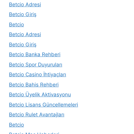
Betcio Adresi
Betcio Giriş
Betcio
Betcio Adresi
Betcio Giriş
Betcio Banka Rehberi
Betcio Spor Duyuruları
Betcio Casino İhtiyaçları
Betcio Bahis Rehberi
Betcio Üyelik Aktivasyonu
Betcio Lisans Güncellemeleri
Betcio Rulet Avantajları
Betcio