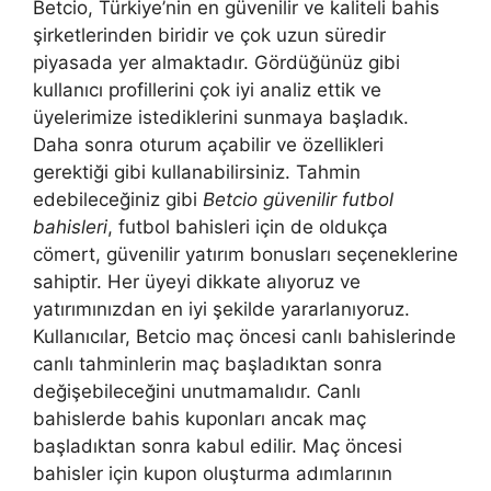
Betcio, Türkiye’nin en güvenilir ve kaliteli bahis
şirketlerinden biridir ve çok uzun süredir
piyasada yer almaktadır. Gördüğünüz gibi
kullanıcı profillerini çok iyi analiz ettik ve
üyelerimize istediklerini sunmaya başladık.
Daha sonra oturum açabilir ve özellikleri
gerektiği gibi kullanabilirsiniz. Tahmin
edebileceğiniz gibi
Betcio güvenilir futbol
bahisleri
, futbol bahisleri için de oldukça
cömert, güvenilir yatırım bonusları seçeneklerine
sahiptir. Her üyeyi dikkate alıyoruz ve
yatırımınızdan en iyi şekilde yararlanıyoruz.
Kullanıcılar, Betcio maç öncesi canlı bahislerinde
canlı tahminlerin maç başladıktan sonra
değişebileceğini unutmamalıdır. Canlı
bahislerde bahis kuponları ancak maç
başladıktan sonra kabul edilir. Maç öncesi
bahisler için kupon oluşturma adımlarının