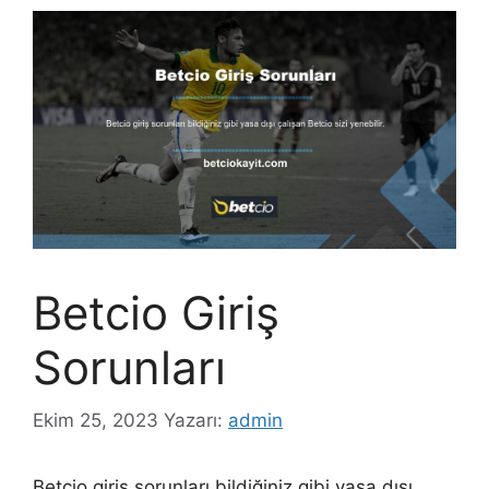
Betcio Giriş
Sorunları
Ekim 25, 2023
Yazarı:
admin
Betcio giriş sorunları bildiğiniz gibi yasa dışı