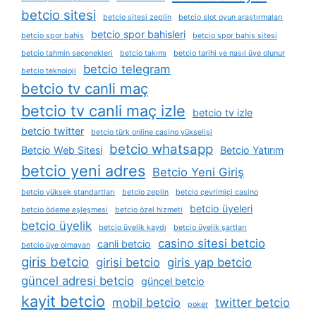
betcio sitesi
betcio sitesi zeplin
betcio slot oyun araştırmaları
betcio spor bahisleri
betcio spor bahis
betcio spor bahis sitesi
betcio tahmin seçenekleri
betcio takımı
betcio tarihi ve nasıl üye olunur
betcio telegram
betcio teknoloji
betcio tv canli maç
betcio tv canli maç izle
betcio tv izle
betcio twitter
betcio türk online casino yükselişi
betcio whatsapp
Betcio Web Sitesi
Betcio Yatırım
betcio yeni adres
Betcio Yeni Giriş
betcio yüksek standartları
betcio zeplin
betcio çevrimiçi casino
betcio üyeleri
betcio ödeme eşleşmesi
betcio özel hizmeti
betcio üyelik
betcio üyelik kaydı
betcio üyelik şartları
casino sitesi betcio
canli betcio
betcio üye olmayan
giris betcio
girisi betcio
giris yap betcio
güncel adresi betcio
güncel betcio
kayit betcio
mobil betcio
twitter betcio
poker