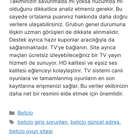
Takımınızın savunmada mı yoksa hücumda mı
olduğunu dikkatlice analiz etmeniz gerekir. Bu
sayede ortalama puanınız hakkında daha doğru
verilere ulaşabilirsiniz. Grubun genel durumuna
ilişkin uzman görüşleri de dikkate alınmalıdır.
Destek ayrıca hazır kuponlar aracılığıyla da
sağlanmaktadır. TV’ye bağlanın. Site ayrıca
maçları ücretsiz izleyebileceğiniz bir TV yayın
hizmeti de sunuyor. HD kalitesi ve eşsiz ses
kalitesi eğlenceyi kolaylaştırır. TV sistemi canlı
oyunlara ve tamamlanmış oyunların en son
kayıtlarına erişmenizi sağlar. Bu veriler ekibinizin
daha net bir resmini elde etmek için önemlidir.
Kategoriler
Betcio
Etiketler
betcio giriş sorunları
,
betcio güncel adres
,
betcio oyun sitesi