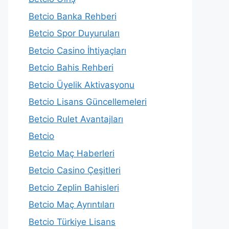
Betcio Banka Rehberi
Betcio Spor Duyuruları
Betcio Casino İhtiyaçları
Betcio Bahis Rehberi
Betcio Üyelik Aktivasyonu
Betcio Lisans Güncellemeleri
Betcio Rulet Avantajları
Betcio
Betcio Maç Haberleri
Betcio Casino Çeşitleri
Betcio Zeplin Bahisleri
Betcio Maç Ayrıntıları
Betcio Türkiye Lisans