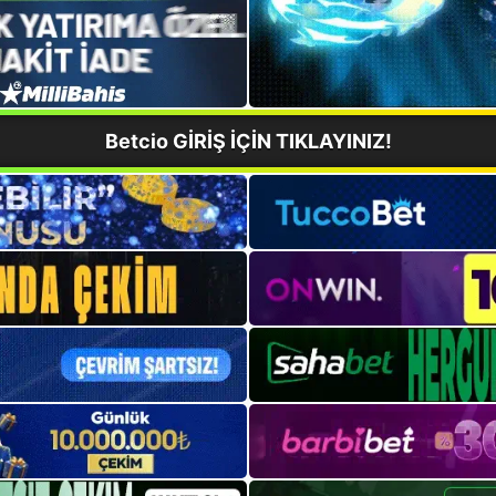
Betcio GİRİŞ İÇİN TIKLAYINIZ!