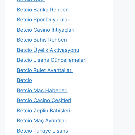
Betcio Banka Rehberi
Betcio Spor Duyuruları
Betcio Casino İhtiyaçları
Betcio Bahis Rehberi
Betcio Üyelik Aktivasyonu
Betcio Lisans Güncellemeleri
Betcio Rulet Avantajları
Betcio
Betcio Maç Haberleri
Betcio Casino Çeşitleri
Betcio Zeplin Bahisleri
Betcio Maç Ayrıntıları
Betcio Türkiye Lisans