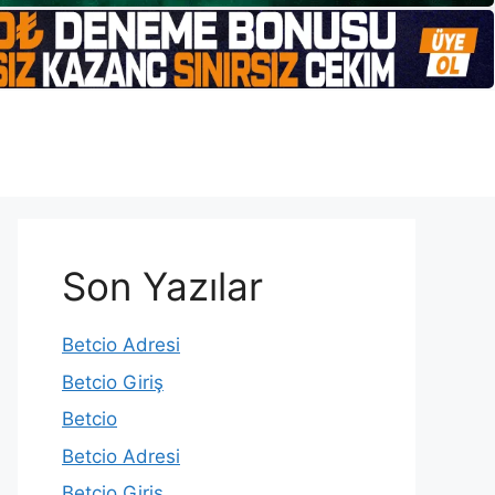
Son Yazılar
Betcio Adresi
Betcio Giriş
Betcio
Betcio Adresi
Betcio Giriş