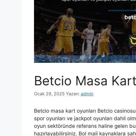
Betcio Masa Kart
Ocak 29, 2025
Yazarı:
admin
Betcio masa kart oyunları Betcio casinosu
spor oyunları ve jackpot oyunları dahil ol
oyun sektöründe referans haline gelen b
hazırlayabilirsiniz. Bol mali kaynaklara sah