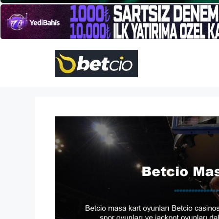
İçeriğe
atla