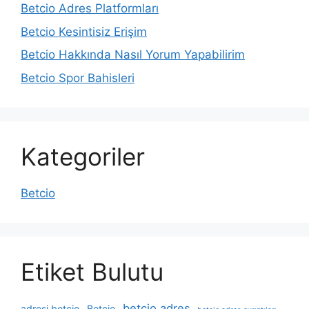
Betcio Adres Platformları
Betcio Kesintisiz Erişim
Betcio Hakkında Nasıl Yorum Yapabilirim
Betcio Spor Bahisleri
Kategoriler
Betcio
Etiket Bulutu
betcio adres
adresi betcio
Betcio