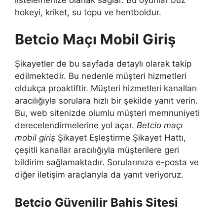
hokeyi, kriket, su topu ve hentboldur.
Betcio Maçı Mobil Giriş
Şikayetler de bu sayfada detaylı olarak takip
edilmektedir. Bu nedenle müşteri hizmetleri
oldukça proaktiftir. Müşteri hizmetleri kanalları
aracılığıyla sorulara hızlı bir şekilde yanıt verin.
Bu, web sitenizde olumlu müşteri memnuniyeti
derecelendirmelerine yol açar.
Betcio maçı
mobil giriş
Şikayet Eşleştirme Şikayet Hattı,
çeşitli kanallar aracılığıyla müşterilere geri
bildirim sağlamaktadır. Sorularınıza e-posta ve
diğer iletişim araçlarıyla da yanıt veriyoruz.
Betcio Güvenilir Bahis Sitesi