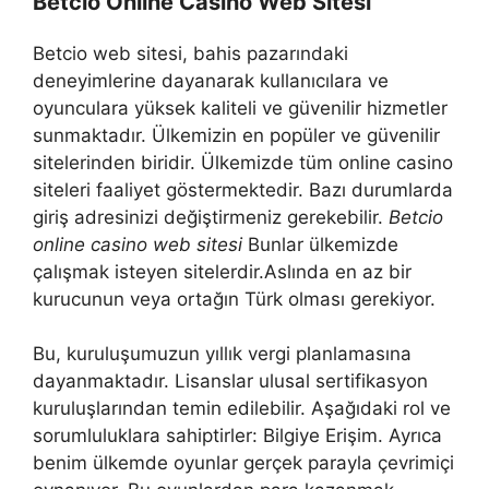
Betcio Online Casino Web Sitesi
Betcio web sitesi, bahis pazarındaki
deneyimlerine dayanarak kullanıcılara ve
oyunculara yüksek kaliteli ve güvenilir hizmetler
sunmaktadır. Ülkemizin en popüler ve güvenilir
sitelerinden biridir. Ülkemizde tüm online casino
siteleri faaliyet göstermektedir. Bazı durumlarda
giriş adresinizi değiştirmeniz gerekebilir.
Betcio
online casino web sitesi
Bunlar ülkemizde
çalışmak isteyen sitelerdir.Aslında en az bir
kurucunun veya ortağın Türk olması gerekiyor.
Bu, kuruluşumuzun yıllık vergi planlamasına
dayanmaktadır. Lisanslar ulusal sertifikasyon
kuruluşlarından temin edilebilir. Aşağıdaki rol ve
sorumluluklara sahiptirler: Bilgiye Erişim. Ayrıca
benim ülkemde oyunlar gerçek parayla çevrimiçi