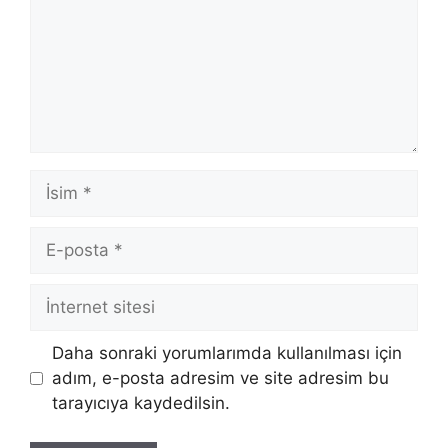
İsim
E-
posta
İnternet
sitesi
Daha sonraki yorumlarımda kullanılması için
adım, e-posta adresim ve site adresim bu
tarayıcıya kaydedilsin.