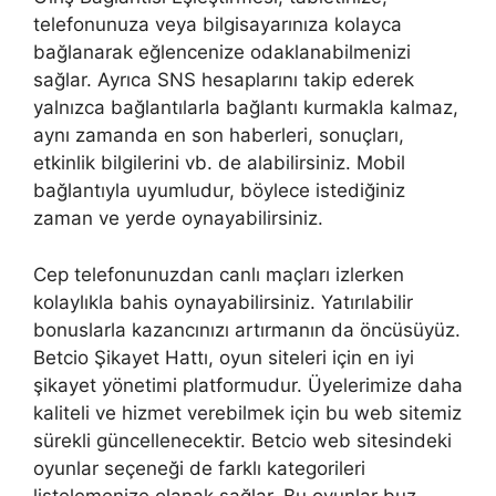
telefonunuza veya bilgisayarınıza kolayca
bağlanarak eğlencenize odaklanabilmenizi
sağlar. Ayrıca SNS hesaplarını takip ederek
yalnızca bağlantılarla bağlantı kurmakla kalmaz,
aynı zamanda en son haberleri, sonuçları,
etkinlik bilgilerini vb. de alabilirsiniz. Mobil
bağlantıyla uyumludur, böylece istediğiniz
zaman ve yerde oynayabilirsiniz.
Cep telefonunuzdan canlı maçları izlerken
kolaylıkla bahis oynayabilirsiniz. Yatırılabilir
bonuslarla kazancınızı artırmanın da öncüsüyüz.
Betcio Şikayet Hattı, oyun siteleri için en iyi
şikayet yönetimi platformudur. Üyelerimize daha
kaliteli ve hizmet verebilmek için bu web sitemiz
sürekli güncellenecektir. Betcio web sitesindeki
oyunlar seçeneği de farklı kategorileri
listelemenize olanak sağlar. Bu oyunlar buz