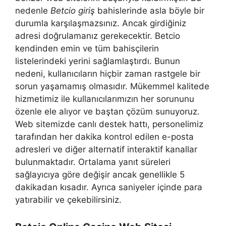
nedenle
Betcio giriş
bahislerinde asla böyle bir
durumla karşılaşmazsınız. Ancak girdiğiniz
adresi doğrulamanız gerekecektir. Betcio
kendinden emin ve tüm bahisçilerin
listelerindeki yerini sağlamlaştırdı. Bunun
nedeni, kullanıcıların hiçbir zaman rastgele bir
sorun yaşamamış olmasıdır. Mükemmel kalitede
hizmetimiz ile kullanıcılarımızın her sorununu
özenle ele alıyor ve baştan çözüm sunuyoruz.
Web sitemizde canlı destek hattı, personelimiz
tarafından her dakika kontrol edilen e-posta
adresleri ve diğer alternatif interaktif kanallar
bulunmaktadır. Ortalama yanıt süreleri
sağlayıcıya göre değişir ancak genellikle 5
dakikadan kısadır. Ayrıca saniyeler içinde para
yatırabilir ve çekebilirsiniz.