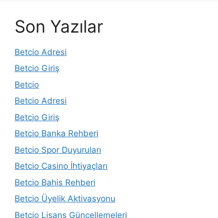
Son Yazılar
Betcio Adresi
Betcio Giriş
Betcio
Betcio Adresi
Betcio Giriş
Betcio Banka Rehberi
Betcio Spor Duyuruları
Betcio Casino İhtiyaçları
Betcio Bahis Rehberi
Betcio Üyelik Aktivasyonu
Betcio Lisans Güncellemeleri