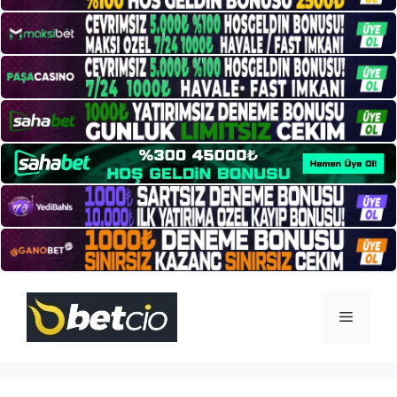
İçeriğe
atla
Menü