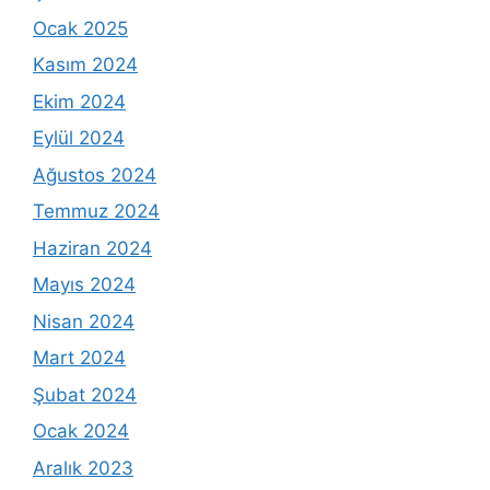
Ocak 2025
Kasım 2024
Ekim 2024
Eylül 2024
Ağustos 2024
Temmuz 2024
Haziran 2024
Mayıs 2024
Nisan 2024
Mart 2024
Şubat 2024
Ocak 2024
Aralık 2023