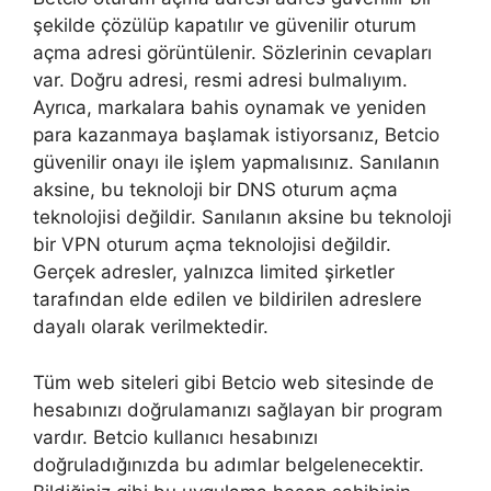
şekilde çözülüp kapatılır ve güvenilir oturum
açma adresi görüntülenir. Sözlerinin cevapları
var. Doğru adresi, resmi adresi bulmalıyım.
Ayrıca, markalara bahis oynamak ve yeniden
para kazanmaya başlamak istiyorsanız, Betcio
güvenilir onayı ile işlem yapmalısınız. Sanılanın
aksine, bu teknoloji bir DNS oturum açma
teknolojisi değildir. Sanılanın aksine bu teknoloji
bir VPN oturum açma teknolojisi değildir.
Gerçek adresler, yalnızca limited şirketler
tarafından elde edilen ve bildirilen adreslere
dayalı olarak verilmektedir.
Tüm web siteleri gibi Betcio web sitesinde de
hesabınızı doğrulamanızı sağlayan bir program
vardır. Betcio kullanıcı hesabınızı
doğruladığınızda bu adımlar belgelenecektir.