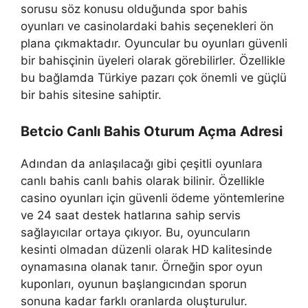
sorusu söz konusu olduğunda spor bahis
oyunları ve casinolardaki bahis seçenekleri ön
plana çıkmaktadır. Oyuncular bu oyunları güvenli
bir bahisçinin üyeleri olarak görebilirler. Özellikle
bu bağlamda Türkiye pazarı çok önemli ve güçlü
bir bahis sitesine sahiptir.
Betcio Canlı Bahis Oturum Açma Adresi
Adından da anlaşılacağı gibi çeşitli oyunlara
canlı bahis canlı bahis olarak bilinir. Özellikle
casino oyunları için güvenli ödeme yöntemlerine
ve 24 saat destek hatlarına sahip servis
sağlayıcılar ortaya çıkıyor. Bu, oyuncuların
kesinti olmadan düzenli olarak HD kalitesinde
oynamasına olanak tanır. Örneğin spor oyun
kuponları, oyunun başlangıcından sporun
sonuna kadar farklı oranlarda oluşturulur.