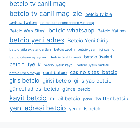
betcio tv canli maç
betcio tv canli maç izle
betcio tv izle
betcio twitter
betcio türk online casino yükselişi
betcio whatsapp
Betcio Web Sitesi
Betcio Yatırım
betcio yeni adres
Betcio Yeni Giriş
betcio yüksek standartları
betcio zeplin
betcio çevrimiçi casino
betcio üyeleri
betcio ödeme eşleşmesi
betcio özel hizmeti
betcio üyelik
betcio üyelik kaydı
betcio üyelik şartları
casino sitesi betcio
canli betcio
betcio üye olmayan
giris betcio
girisi betcio
giris yap betcio
güncel adresi betcio
güncel betcio
kayit betcio
mobil betcio
twitter betcio
poker
yeni adresi betcio
yeni giris betcio