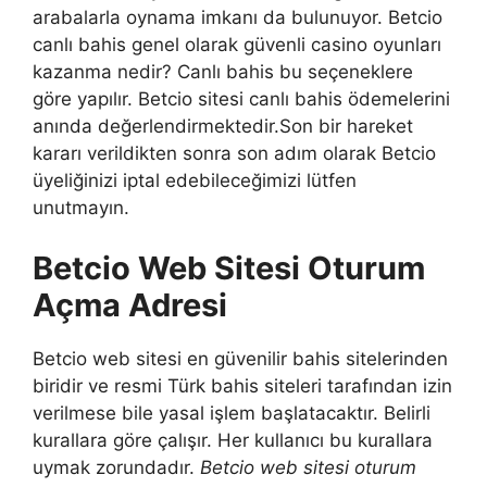
arabalarla oynama imkanı da bulunuyor. Betcio
canlı bahis genel olarak güvenli casino oyunları
kazanma nedir? Canlı bahis bu seçeneklere
göre yapılır. Betcio sitesi canlı bahis ödemelerini
anında değerlendirmektedir.Son bir hareket
kararı verildikten sonra son adım olarak Betcio
üyeliğinizi iptal edebileceğimizi lütfen
unutmayın.
Betcio Web Sitesi Oturum
Açma Adresi
Betcio web sitesi en güvenilir bahis sitelerinden
biridir ve resmi Türk bahis siteleri tarafından izin
verilmese bile yasal işlem başlatacaktır. Belirli
kurallara göre çalışır. Her kullanıcı bu kurallara
uymak zorundadır.
Betcio web sitesi oturum