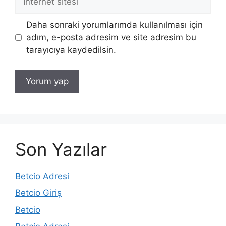
sitesi
Daha sonraki yorumlarımda kullanılması için
adım, e-posta adresim ve site adresim bu
tarayıcıya kaydedilsin.
Son Yazılar
Betcio Adresi
Betcio Giriş
Betcio