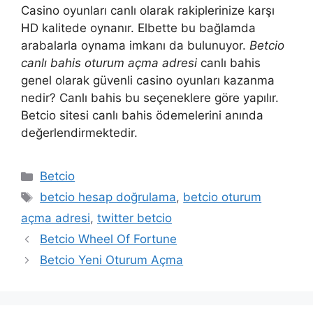
Casino oyunları canlı olarak rakiplerinize karşı
HD kalitede oynanır. Elbette bu bağlamda
arabalarla oynama imkanı da bulunuyor.
Betcio
canlı bahis oturum açma adresi
canlı bahis
genel olarak güvenli casino oyunları kazanma
nedir? Canlı bahis bu seçeneklere göre yapılır.
Betcio sitesi canlı bahis ödemelerini anında
değerlendirmektedir.
Kategoriler
Betcio
Etiketler
betcio hesap doğrulama
,
betcio oturum
açma adresi
,
twitter betcio
Betcio Wheel Of Fortune
Betcio Yeni Oturum Açma