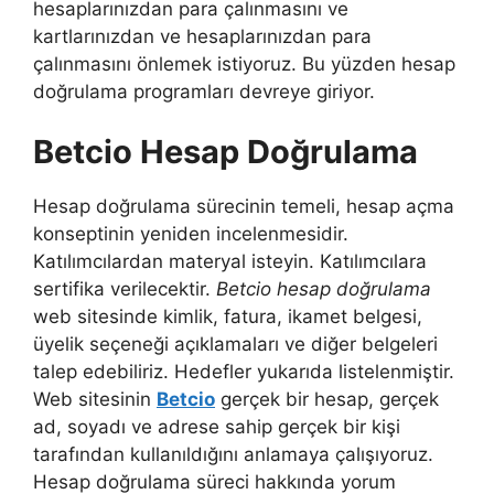
hesaplarınızdan para çalınmasını ve
kartlarınızdan ve hesaplarınızdan para
çalınmasını önlemek istiyoruz. Bu yüzden hesap
doğrulama programları devreye giriyor.
Betcio Hesap Doğrulama
Hesap doğrulama sürecinin temeli, hesap açma
konseptinin yeniden incelenmesidir.
Katılımcılardan materyal isteyin. Katılımcılara
sertifika verilecektir.
Betcio hesap doğrulama
web sitesinde kimlik, fatura, ikamet belgesi,
üyelik seçeneği açıklamaları ve diğer belgeleri
talep edebiliriz. Hedefler yukarıda listelenmiştir.
Web sitesinin
Betcio
gerçek bir hesap, gerçek
ad, soyadı ve adrese sahip gerçek bir kişi
tarafından kullanıldığını anlamaya çalışıyoruz.
Hesap doğrulama süreci hakkında yorum