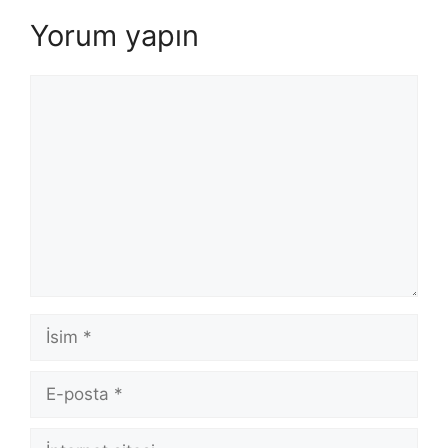
Yorum yapın
Yorum
İsim
E-
posta
İnternet