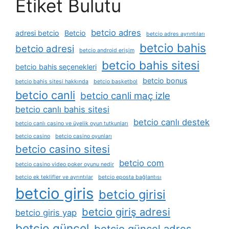
Etiket Bulutu
betcio adres
adresi betcio
Betcio
betcio adres ayrıntıları
betcio bahis
betcio adresi
betcio android erişim
betcio bahis sitesi
betcio bahis seçenekleri
betcio bonus
betcio bahis sitesi hakkında
betcio basketbol
betcio canli
betcio canli maç izle
betcio canlı bahis sitesi
betcio canlı destek
betcio canlı casino ve üyelik oyun tutkunları
betcio casino
betcio casino oyunları
betcio casino sitesi
betcio com
betcio casino video poker oyunu nedir
betcio ek teklifler ve ayrıntılar
betcio eposta bağlantısı
betcio giris
betcio girisi
betcio giriş adresi
betcio giris yap
betcio güncel
betcio güncel adres