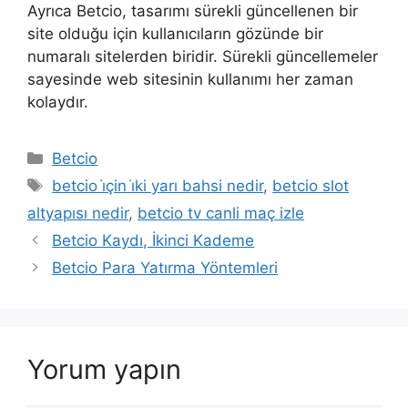
Ayrıca Betcio, tasarımı sürekli güncellenen bir
site olduğu için kullanıcıların gözünde bir
numaralı sitelerden biridir. Sürekli güncellemeler
sayesinde web sitesinin kullanımı her zaman
kolaydır.
Kategoriler
Betcio
Etiketler
betcio i̇çin i̇ki yarı bahsi nedir
,
betcio slot
altyapısı nedir
,
betcio tv canli maç izle
Betcio Kaydı, İkinci Kademe
Betcio Para Yatırma Yöntemleri
Yorum yapın