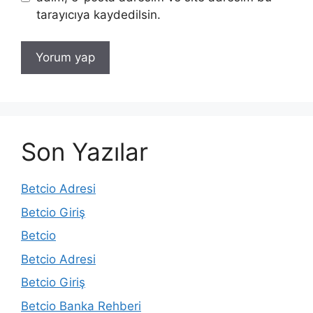
tarayıcıya kaydedilsin.
Son Yazılar
Betcio Adresi
Betcio Giriş
Betcio
Betcio Adresi
Betcio Giriş
Betcio Banka Rehberi