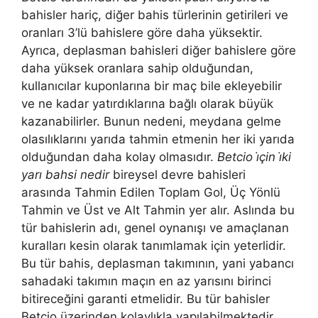
bahisler hariç, diğer bahis türlerinin getirileri ve
oranları 3’lü bahislere göre daha yüksektir.
Ayrıca, deplasman bahisleri diğer bahislere göre
daha yüksek oranlara sahip olduğundan,
kullanıcılar kuponlarına bir maç bile ekleyebilir
ve ne kadar yatırdıklarına bağlı olarak büyük
kazanabilirler. Bunun nedeni, meydana gelme
olasılıklarını yarıda tahmin etmenin her iki yarıda
olduğundan daha kolay olmasıdır.
Betcio i̇çin i̇ki
yarı bahsi nedir
bireysel devre bahisleri
arasında Tahmin Edilen Toplam Gol, Üç Yönlü
Tahmin ve Üst ve Alt Tahmin yer alır. Aslında bu
tür bahislerin adı, genel oynanışı ve amaçlanan
kuralları kesin olarak tanımlamak için yeterlidir.
Bu tür bahis, deplasman takımının, yani yabancı
sahadaki takımın maçın en az yarısını birinci
bitireceğini garanti etmelidir. Bu tür bahisler
Betcio üzerinden kolaylıkla yapılabilmektedir.