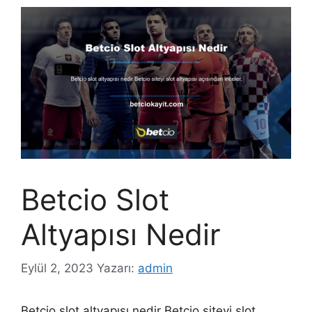
Betcio Slot
Altyapısı Nedir
Eylül 2, 2023
Yazarı:
admin
Betcio slot altyapısı nedir Betcio siteyi slot