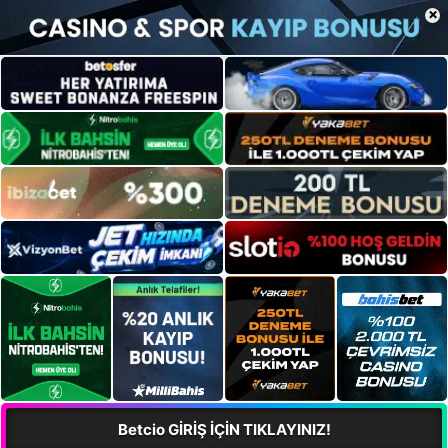
×
Betcio GİRİŞ İÇİN TIKLAYINIZ!