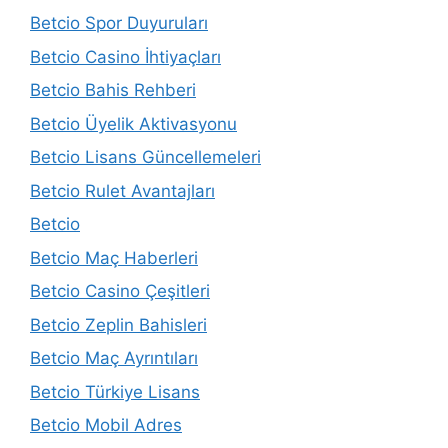
Betcio Spor Duyuruları
Betcio Casino İhtiyaçları
Betcio Bahis Rehberi
Betcio Üyelik Aktivasyonu
Betcio Lisans Güncellemeleri
Betcio Rulet Avantajları
Betcio
Betcio Maç Haberleri
Betcio Casino Çeşitleri
Betcio Zeplin Bahisleri
Betcio Maç Ayrıntıları
Betcio Türkiye Lisans
Betcio Mobil Adres