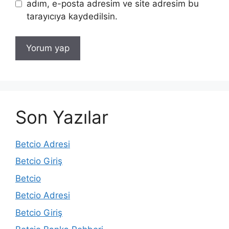
adım, e-posta adresim ve site adresim bu
tarayıcıya kaydedilsin.
Son Yazılar
Betcio Adresi
Betcio Giriş
Betcio
Betcio Adresi
Betcio Giriş