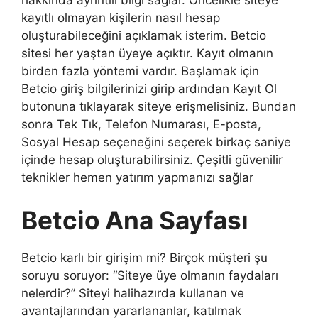
hakkında ayrıntılı bilgi sağlar. Öncelikle siteye
kayıtlı olmayan kişilerin nasıl hesap
oluşturabileceğini açıklamak isterim. Betcio
sitesi her yaştan üyeye açıktır. Kayıt olmanın
birden fazla yöntemi vardır. Başlamak için
Betcio giriş bilgilerinizi girip ardından Kayıt Ol
butonuna tıklayarak siteye erişmelisiniz. Bundan
sonra Tek Tık, Telefon Numarası, E-posta,
Sosyal Hesap seçeneğini seçerek birkaç saniye
içinde hesap oluşturabilirsiniz. Çeşitli güvenilir
teknikler hemen yatırım yapmanızı sağlar
Betcio Ana Sayfası
Betcio karlı bir girişim mi? Birçok müşteri şu
soruyu soruyor: “Siteye üye olmanın faydaları
nelerdir?” Siteyi halihazırda kullanan ve
avantajlarından yararlananlar, katılmak