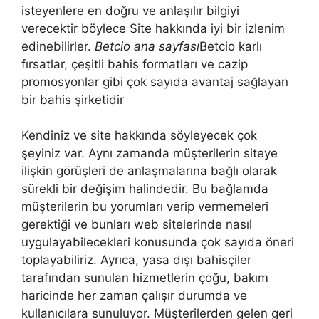
isteyenlere en doğru ve anlaşılır bilgiyi
verecektir böylece Site hakkında iyi bir izlenim
edinebilirler.
Betcio ana sayfası
Betcio karlı
fırsatlar, çeşitli bahis formatları ve cazip
promosyonlar gibi çok sayıda avantaj sağlayan
bir bahis şirketidir
Kendiniz ve site hakkında söyleyecek çok
şeyiniz var. Aynı zamanda müşterilerin siteye
ilişkin görüşleri de anlaşmalarına bağlı olarak
sürekli bir değişim halindedir. Bu bağlamda
müşterilerin bu yorumları verip vermemeleri
gerektiği ve bunları web sitelerinde nasıl
uygulayabilecekleri konusunda çok sayıda öneri
toplayabiliriz. Ayrıca, yasa dışı bahisçiler
tarafından sunulan hizmetlerin çoğu, bakım
haricinde her zaman çalışır durumda ve
kullanıcılara sunuluyor. Müşterilerden gelen geri