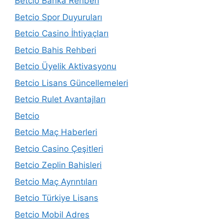
Betcio Banka Rehberi
Betcio Spor Duyuruları
Betcio Casino İhtiyaçları
Betcio Bahis Rehberi
Betcio Üyelik Aktivasyonu
Betcio Lisans Güncellemeleri
Betcio Rulet Avantajları
Betcio
Betcio Maç Haberleri
Betcio Casino Çeşitleri
Betcio Zeplin Bahisleri
Betcio Maç Ayrıntıları
Betcio Türkiye Lisans
Betcio Mobil Adres