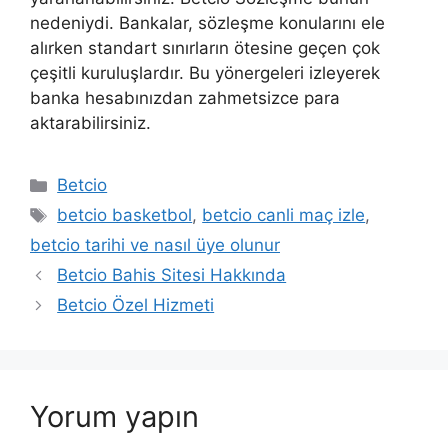
nedeniydi. Bankalar, sözleşme konularını ele
alırken standart sınırların ötesine geçen çok
çeşitli kuruluşlardır. Bu yönergeleri izleyerek
banka hesabınızdan zahmetsizce para
aktarabilirsiniz.
Kategoriler
Betcio
Etiketler
betcio basketbol
,
betcio canli maç izle
,
betcio tarihi ve nasıl üye olunur
Betcio Bahis Sitesi Hakkında
Betcio Özel Hizmeti
Yorum yapın