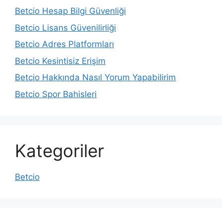
Betcio Hesap Bilgi Güvenliği
Betcio Lisans Güvenilirliği
Betcio Adres Platformları
Betcio Kesintisiz Erişim
Betcio Hakkında Nasıl Yorum Yapabilirim
Betcio Spor Bahisleri
Kategoriler
Betcio