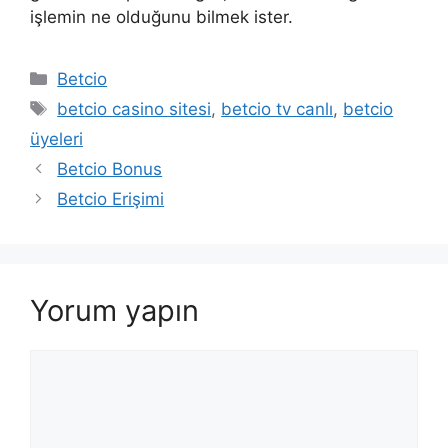
işlemin ne olduğunu bilmek ister.
Kategoriler
Betcio
Etiketler
betcio casino sitesi
,
betcio tv canlı
,
betcio
üyeleri
Betcio Bonus
Betcio Erişimi
Yorum yapın
Yorum