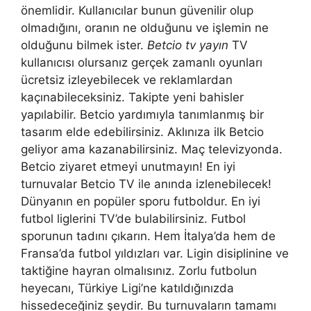
önemlidir. Kullanıcılar bunun güvenilir olup
olmadığını, oranın ne olduğunu ve işlemin ne
olduğunu bilmek ister.
Betcio tv yayın
TV
kullanıcısı olursanız gerçek zamanlı oyunları
ücretsiz izleyebilecek ve reklamlardan
kaçınabileceksiniz. Takipte yeni bahisler
yapılabilir. Betcio yardımıyla tanımlanmış bir
tasarım elde edebilirsiniz. Aklınıza ilk Betcio
geliyor ama kazanabilirsiniz. Maç televizyonda.
Betcio ziyaret etmeyi unutmayın! En iyi
turnuvalar Betcio TV ile anında izlenebilecek!
Dünyanın en popüler sporu futboldur. En iyi
futbol liglerini TV’de bulabilirsiniz. Futbol
sporunun tadını çıkarın. Hem İtalya’da hem de
Fransa’da futbol yıldızları var. Ligin disiplinine ve
taktiğine hayran olmalısınız. Zorlu futbolun
heyecanı, Türkiye Ligi’ne katıldığınızda
hissedeceğiniz şeydir. Bu turnuvaların tamamı