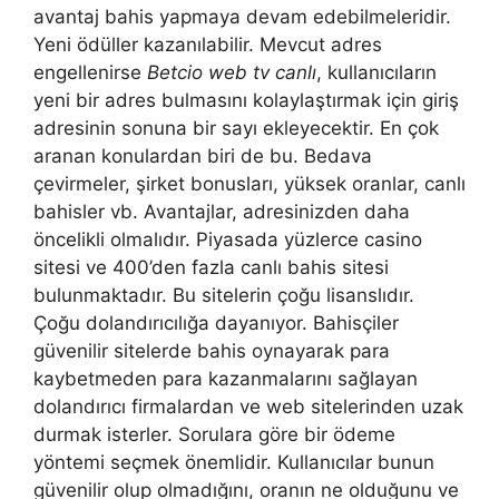
avantaj bahis yapmaya devam edebilmeleridir.
Yeni ödüller kazanılabilir. Mevcut adres
engellenirse
Betcio web tv canlı
, kullanıcıların
yeni bir adres bulmasını kolaylaştırmak için giriş
adresinin sonuna bir sayı ekleyecektir. En çok
aranan konulardan biri de bu. Bedava
çevirmeler, şirket bonusları, yüksek oranlar, canlı
bahisler vb. Avantajlar, adresinizden daha
öncelikli olmalıdır. Piyasada yüzlerce casino
sitesi ve 400’den fazla canlı bahis sitesi
bulunmaktadır. Bu sitelerin çoğu lisanslıdır.
Çoğu dolandırıcılığa dayanıyor. Bahisçiler
güvenilir sitelerde bahis oynayarak para
kaybetmeden para kazanmalarını sağlayan
dolandırıcı firmalardan ve web sitelerinden uzak
durmak isterler. Sorulara göre bir ödeme
yöntemi seçmek önemlidir. Kullanıcılar bunun
güvenilir olup olmadığını, oranın ne olduğunu ve