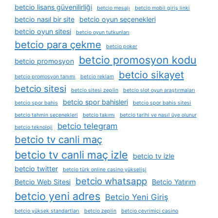
betcio lisans güvenilirliği
betcio mesajı
betcio mobil giriş linki
betcio nasıl bir site
betcio oyun seçenekleri
betcio oyun sitesi
betcio oyun tutkunları
betcio para çekme
betcio poker
betcio promosyon kodu
betcio promosyon
betcio sikayet
betcio promosyon tanımı
betcio reklam
betcio sitesi
betcio sitesi zeplin
betcio slot oyun araştırmaları
betcio spor bahisleri
betcio spor bahis
betcio spor bahis sitesi
betcio tahmin seçenekleri
betcio takımı
betcio tarihi ve nasıl üye olunur
betcio telegram
betcio teknoloji
betcio tv canli maç
betcio tv canli maç izle
betcio tv izle
betcio twitter
betcio türk online casino yükselişi
betcio whatsapp
Betcio Web Sitesi
Betcio Yatırım
betcio yeni adres
Betcio Yeni Giriş
betcio yüksek standartları
betcio zeplin
betcio çevrimiçi casino