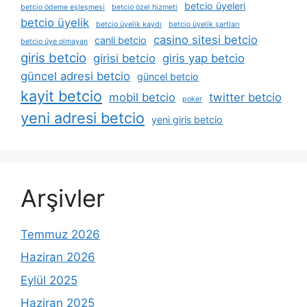
betcio üyeleri
betcio ödeme eşleşmesi
betcio özel hizmeti
betcio üyelik
betcio üyelik kaydı
betcio üyelik şartları
casino sitesi betcio
canli betcio
betcio üye olmayan
giris betcio
girisi betcio
giris yap betcio
güncel adresi betcio
güncel betcio
kayit betcio
mobil betcio
twitter betcio
poker
yeni adresi betcio
yeni giris betcio
Arşivler
Temmuz 2026
Haziran 2026
Eylül 2025
Haziran 2025