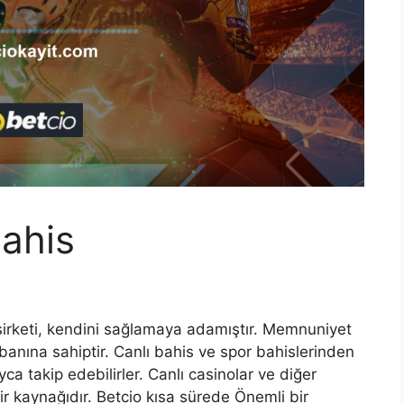
Bahis
şirketi, kendini sağlamaya adamıştır. Memnuniyet
 tabanına sahiptir. Canlı bahis ve spor bahislerinden
ca takip edebilirler. Canlı casinolar ve diğer
lir kaynağıdır. Betcio kısa sürede Önemli bir