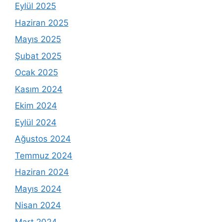
Eylül 2025
Haziran 2025
Mayıs 2025
Şubat 2025
Ocak 2025
Kasım 2024
Ekim 2024
Eylül 2024
Ağustos 2024
Temmuz 2024
Haziran 2024
Mayıs 2024
Nisan 2024
Mart 2024