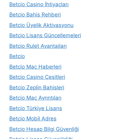
Betcio Casino İhtiyaçları
Betcio Bahis Rehberi
Betcio Üyelik Aktivasyonu
Betcio Lisans Güncellemeleri
Betcio Rulet Avantajları
Betcio
Betcio Maç Haberleri
Betcio Casino Çeşitleri
Betcio Zeplin Bahisleri
Betcio Maç Ayrıntıları
Betcio Türkiye Lisans
Betcio Mobil Adres
Betcio Hesap Bilgi Güvenliği