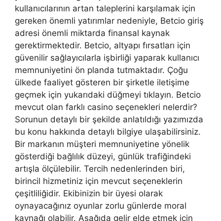
kullanıcılarının artan taleplerini karşılamak için
gereken önemli yatırımlar nedeniyle, Betcio giriş
adresi önemli miktarda finansal kaynak
gerektirmektedir. Betcio, altyapı fırsatları için
güvenilir sağlayıcılarla işbirliği yaparak kullanıcı
memnuniyetini ön planda tutmaktadır. Çoğu
ülkede faaliyet gösteren bir şirketle iletişime
geçmek için yukarıdaki düğmeyi tıklayın. Betcio
mevcut olan farklı casino seçenekleri nelerdir?
Sorunun detaylı bir şekilde anlatıldığı yazımızda
bu konu hakkında detaylı bilgiye ulaşabilirsiniz.
Bir markanın müşteri memnuniyetine yönelik
gösterdiği bağlılık düzeyi, günlük trafiğindeki
artışla ölçülebilir. Tercih nedenlerinden biri,
birincil hizmetiniz için mevcut seçeneklerin
çeşitliliğidir. Ekibinizin bir üyesi olarak
oynayacağınız oyunlar zorlu günlerde moral
kaynağı olabilir. Aşağıda gelir elde etmek için