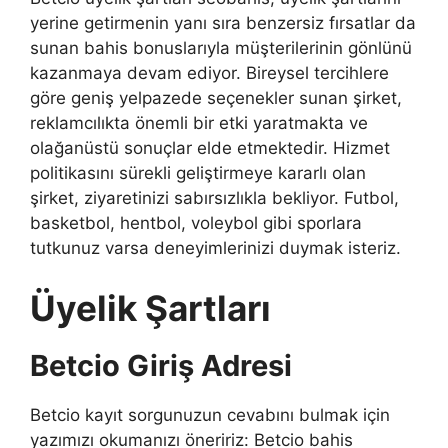
yerine getirmenin yanı sıra benzersiz fırsatlar da
sunan bahis bonuslarıyla müşterilerinin gönlünü
kazanmaya devam ediyor. Bireysel tercihlere
göre geniş yelpazede seçenekler sunan şirket,
reklamcılıkta önemli bir etki yaratmakta ve
olağanüstü sonuçlar elde etmektedir. Hizmet
politikasını sürekli geliştirmeye kararlı olan
şirket, ziyaretinizi sabırsızlıkla bekliyor. Futbol, ​​
basketbol, ​​hentbol, ​​voleybol gibi sporlara
tutkunuz varsa deneyimlerinizi duymak isteriz.
Üyelik Şartları
Betcio Giriş Adresi
Betcio kayıt sorgunuzun cevabını bulmak için
yazımızı okumanızı öneririz: Betcio bahis