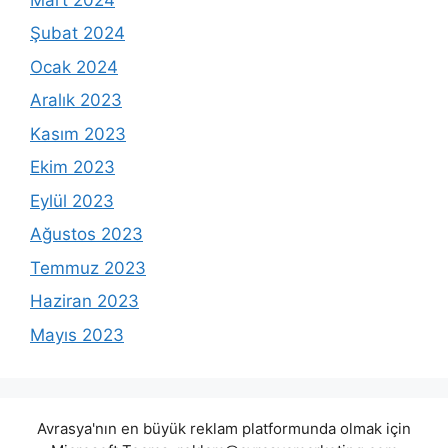
Şubat 2024
Ocak 2024
Aralık 2023
Kasım 2023
Ekim 2023
Eylül 2023
Ağustos 2023
Temmuz 2023
Haziran 2023
Mayıs 2023
Avrasya'nın en büyük reklam platformunda olmak için