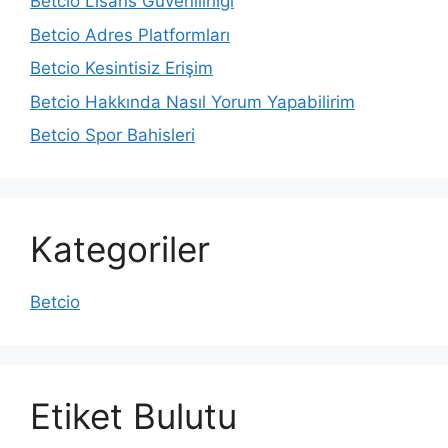
Betcio Lisans Güvenilirliği
Betcio Adres Platformları
Betcio Kesintisiz Erişim
Betcio Hakkında Nasıl Yorum Yapabilirim
Betcio Spor Bahisleri
Kategoriler
Betcio
Etiket Bulutu