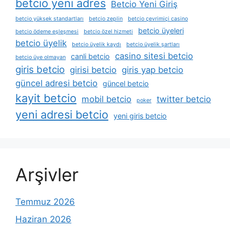
betcio yeni adres
Betcio Yeni Giriş
betcio yüksek standartları
betcio zeplin
betcio çevrimiçi casino
betcio üyeleri
betcio ödeme eşleşmesi
betcio özel hizmeti
betcio üyelik
betcio üyelik kaydı
betcio üyelik şartları
casino sitesi betcio
canli betcio
betcio üye olmayan
giris betcio
girisi betcio
giris yap betcio
güncel adresi betcio
güncel betcio
kayit betcio
mobil betcio
twitter betcio
poker
yeni adresi betcio
yeni giris betcio
Arşivler
Temmuz 2026
Haziran 2026