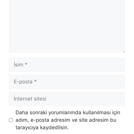
İsim
E-
posta
İnternet
sitesi
Daha sonraki yorumlarımda kullanılması için
adım, e-posta adresim ve site adresim bu
tarayıcıya kaydedilsin.