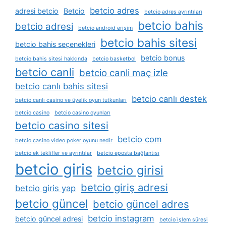
betcio adres
adresi betcio
Betcio
betcio adres ayrıntıları
betcio bahis
betcio adresi
betcio android erişim
betcio bahis sitesi
betcio bahis seçenekleri
betcio bonus
betcio bahis sitesi hakkında
betcio basketbol
betcio canli
betcio canli maç izle
betcio canlı bahis sitesi
betcio canlı destek
betcio canlı casino ve üyelik oyun tutkunları
betcio casino
betcio casino oyunları
betcio casino sitesi
betcio com
betcio casino video poker oyunu nedir
betcio ek teklifler ve ayrıntılar
betcio eposta bağlantısı
betcio giris
betcio girisi
betcio giriş adresi
betcio giris yap
betcio güncel
betcio güncel adres
betcio instagram
betcio güncel adresi
betcio i̇şlem süresi