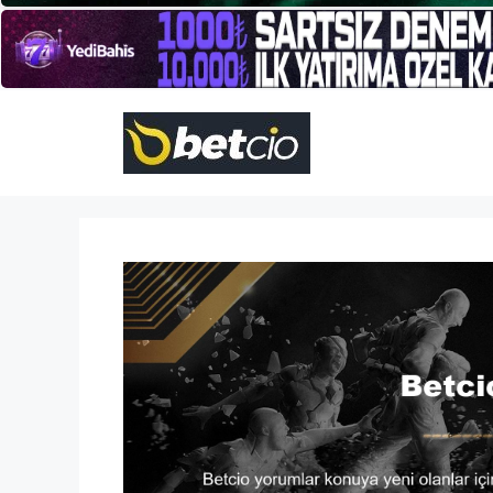
İçeriğe
atla