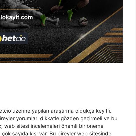
tcio üzerine yapılan araştırma oldukça keyifli.
ireyler yorumları dikkatle gözden geçirmeli ve bu
ak, web sitesi incelemeleri önemli bir öneme
 çok sayıda kişi var. Bu bireyler web sitesinde