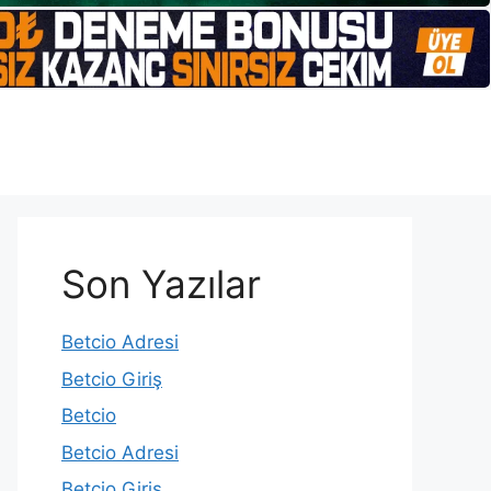
Son Yazılar
Betcio Adresi
Betcio Giriş
Betcio
Betcio Adresi
Betcio Giriş