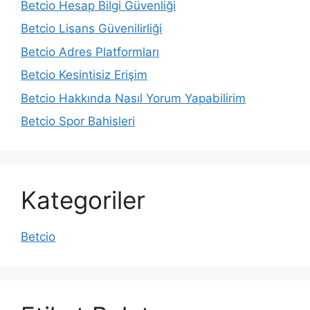
Betcio Hesap Bilgi Güvenliği
Betcio Lisans Güvenilirliği
Betcio Adres Platformları
Betcio Kesintisiz Erişim
Betcio Hakkında Nasıl Yorum Yapabilirim
Betcio Spor Bahisleri
Kategoriler
Betcio