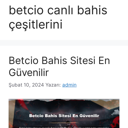
betcio canlı bahis
çeşitlerini
Betcio Bahis Sitesi En
Güvenilir
Şubat 10, 2024
Yazarı:
admin