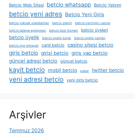
betcio whatsapp
Betcio Web Sitesi
Betcio Yatırım
betcio yeni adres
Betcio Yeni Giriş
betcio yüksek standartları
betcio zeplin
betcio çevrimiçi casino
betcio üyeleri
betcio ödeme eşleşmesi
betcio özel hizmeti
betcio üyelik
betcio üyelik kaydı
betcio üyelik şartları
casino sitesi betcio
canli betcio
betcio üye olmayan
giris betcio
girisi betcio
giris yap betcio
güncel adresi betcio
güncel betcio
kayit betcio
mobil betcio
twitter betcio
poker
yeni adresi betcio
yeni giris betcio
Arşivler
Temmuz 2026