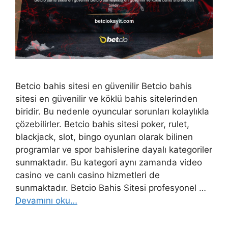
Betcio bahis sitesi en güvenilir Betcio bahis
sitesi en güvenilir ve köklü bahis sitelerinden
biridir. Bu nedenle oyuncular sorunları kolaylıkla
çözebilirler. Betcio bahis sitesi poker, rulet,
blackjack, slot, bingo oyunları olarak bilinen
programlar ve spor bahislerine dayalı kategoriler
sunmaktadır. Bu kategori aynı zamanda video
casino ve canlı casino hizmetleri de
sunmaktadır. Betcio Bahis Sitesi profesyonel …
Devamını oku…