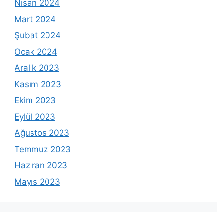
Nisan 2024
Mart 2024
Şubat 2024
Ocak 2024
Aralık 2023
Kasım 2023
Ekim 2023
Eylül 2023
Ağustos 2023
Temmuz 2023
Haziran 2023
Mayıs 2023