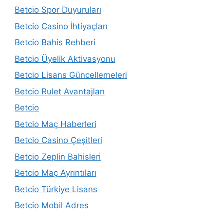
Betcio Spor Duyuruları
Betcio Casino İhtiyaçları
Betcio Bahis Rehberi
Betcio Üyelik Aktivasyonu
Betcio Lisans Güncellemeleri
Betcio Rulet Avantajları
Betcio
Betcio Maç Haberleri
Betcio Casino Çeşitleri
Betcio Zeplin Bahisleri
Betcio Maç Ayrıntıları
Betcio Türkiye Lisans
Betcio Mobil Adres