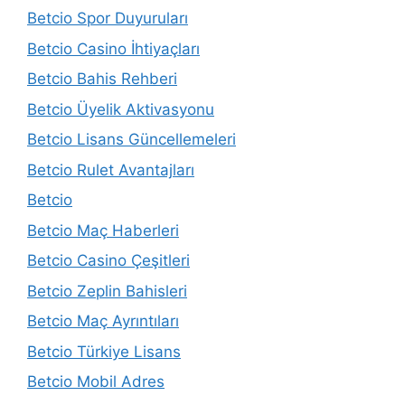
Betcio Spor Duyuruları
Betcio Casino İhtiyaçları
Betcio Bahis Rehberi
Betcio Üyelik Aktivasyonu
Betcio Lisans Güncellemeleri
Betcio Rulet Avantajları
Betcio
Betcio Maç Haberleri
Betcio Casino Çeşitleri
Betcio Zeplin Bahisleri
Betcio Maç Ayrıntıları
Betcio Türkiye Lisans
Betcio Mobil Adres