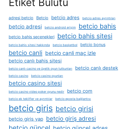
Etiket Bulutu
betcio adres
adresi betcio
Betcio
betcio adres ayrıntıları
betcio bahis
betcio adresi
betcio android erişim
betcio bahis sitesi
betcio bahis seçenekleri
betcio bonus
betcio bahis sitesi hakkında
betcio basketbol
betcio canli
betcio canli maç izle
betcio canlı bahis sitesi
betcio canlı destek
betcio canlı casino ve üyelik oyun tutkunları
betcio casino
betcio casino oyunları
betcio casino sitesi
betcio com
betcio casino video poker oyunu nedir
betcio ek teklifler ve ayrıntılar
betcio eposta bağlantısı
betcio giris
betcio girisi
betcio giriş adresi
betcio giris yap
betcio güncel
betcio güncel adres