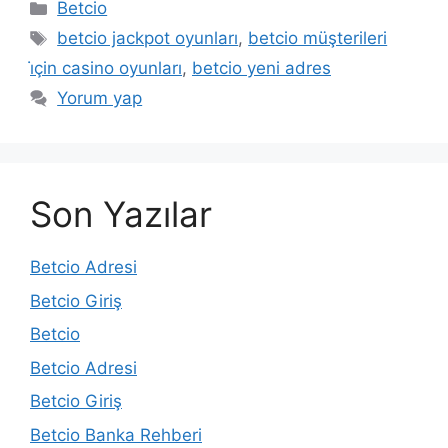
Kategoriler
Betcio
Etiketler
betcio jackpot oyunları
,
betcio müşterileri
i̇çin casino oyunları
,
betcio yeni adres
Yorum yap
Son Yazılar
Betcio Adresi
Betcio Giriş
Betcio
Betcio Adresi
Betcio Giriş
Betcio Banka Rehberi