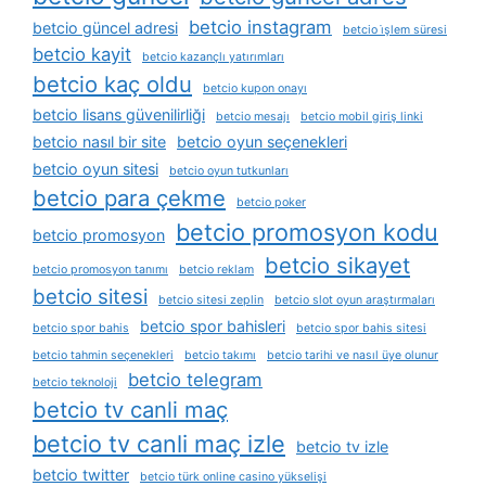
betcio instagram
betcio güncel adresi
betcio i̇şlem süresi
betcio kayit
betcio kazançlı yatırımları
betcio kaç oldu
betcio kupon onayı
betcio lisans güvenilirliği
betcio mesajı
betcio mobil giriş linki
betcio nasıl bir site
betcio oyun seçenekleri
betcio oyun sitesi
betcio oyun tutkunları
betcio para çekme
betcio poker
betcio promosyon kodu
betcio promosyon
betcio sikayet
betcio promosyon tanımı
betcio reklam
betcio sitesi
betcio sitesi zeplin
betcio slot oyun araştırmaları
betcio spor bahisleri
betcio spor bahis
betcio spor bahis sitesi
betcio tahmin seçenekleri
betcio takımı
betcio tarihi ve nasıl üye olunur
betcio telegram
betcio teknoloji
betcio tv canli maç
betcio tv canli maç izle
betcio tv izle
betcio twitter
betcio türk online casino yükselişi