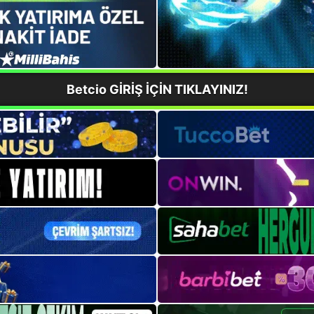
Betcio GİRİŞ İÇİN TIKLAYINIZ!