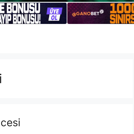
i
ncesi